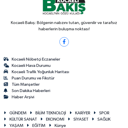
Kocaeli Bakış: Bölgenin nabzını tutan, güvenilir ve tarafsız
haberlerin buluşma noktası!
Kocaeli Nöbetçi Eczaneler
Kocaeli Hava Durumu
Kocaeli Trafik Yoğunluk Haritası
Puan Durumu ve Fikstür
Tüm Manşetler
Son Dakika Haberleri
Haber Arşivi
GÜNDEM
BİLİM TEKNOLOJİ
KARİYER
SPOR
KÜLTÜR SANAT
EKONOMİ
SİYASET
SAĞLIK
YAŞAM
EĞİTİM
Künye