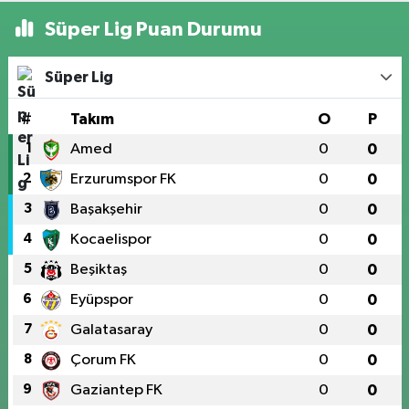
Süper Lig Puan Durumu
Süper Lig
#
Takım
O
P
1
Amed
0
0
2
Erzurumspor FK
0
0
3
Başakşehir
0
0
4
Kocaelispor
0
0
5
Beşiktaş
0
0
6
Eyüpspor
0
0
7
Galatasaray
0
0
8
Çorum FK
0
0
9
Gaziantep FK
0
0