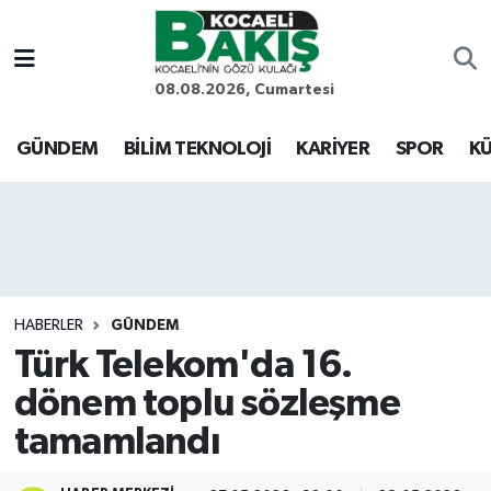
Kocaeli Nöbetçi Eczaneler
08.08.2026, Cumartesi
Kocaeli Hava Durumu
GÜNDEM
BİLİM TEKNOLOJİ
KARİYER
SPOR
KÜ
Kocaeli Trafik Yoğunluk Haritası
Süper Lig Puan Durumu ve Fikstür
Tüm Manşetler
HABERLER
GÜNDEM
Türk Telekom'da 16.
Son Dakika Haberleri
dönem toplu sözleşme
Haber Arşivi
tamamlandı