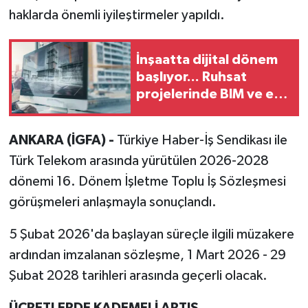
haklarda önemli iyileştirmeler yapıldı.
İnşaatta dijital dönem
başlıyor... Ruhsat
projelerinde BIM ve e-
PYS zorunluluğu geliyor
ANKARA (İGFA) -
Türkiye Haber-İş Sendikası ile
Türk Telekom arasında yürütülen 2026-2028
dönemi 16. Dönem İşletme Toplu İş Sözleşmesi
görüşmeleri anlaşmayla sonuçlandı.
5 Şubat 2026'da başlayan süreçle ilgili müzakere
ardından imzalanan sözleşme, 1 Mart 2026 - 29
Şubat 2028 tarihleri arasında geçerli olacak.
ÜCRETLERDE KADEMELİ ARTIŞ