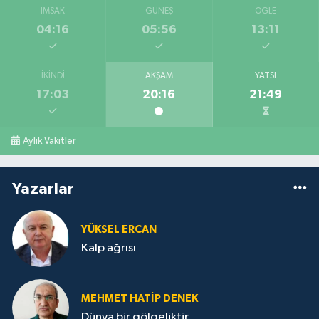
İMSAK
GÜNEŞ
ÖĞLE
04:16
05:56
13:11
İKINDI
AKŞAM
YATSI
17:03
20:16
21:49
Aylık Vakitler
Yazarlar
YÜKSEL ERCAN
Kalp ağrısı
MEHMET HATİP DENEK
Dünya bir gölgeliktir.