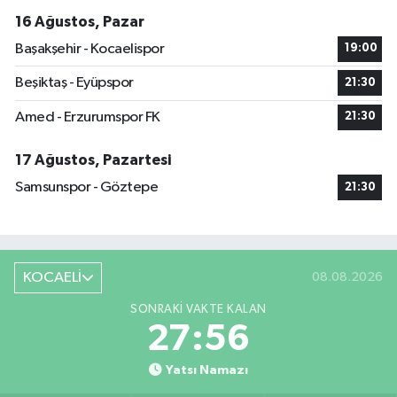
16 Ağustos, Pazar
Başakşehir - Kocaelispor
19:00
Beşiktaş - Eyüpspor
21:30
Amed - Erzurumspor FK
21:30
17 Ağustos, Pazartesi
Samsunspor - Göztepe
21:30
KOCAELİ
08.08.2026
SONRAKI VAKTE KALAN
27:55
Yatsı Namazı