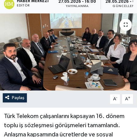
HABER MERKEZI
27.05.2026 - 16:00
28.05.2026 - 0
EDITÖR
YAYINLANMA
GÜNCELLEM
Paylaş
-
+
A
A
Türk Telekom çalışanlarını kapsayan 16. dönem
toplu iş sözleşmesi görüşmeleri tamamlandı.
Anlaşma kapsamında ücretlerde ve sosyal