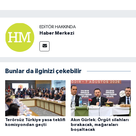
EDITÖR HAKKINDA
Haber Merkezi
Bunlar da ilginizi çekebilir
Terörsüz Türkiye yasa teklifi
Akın Gürlek: Örgüt silahları
komisyondan geçti
bırakacak, mağaraları
boşaltacak