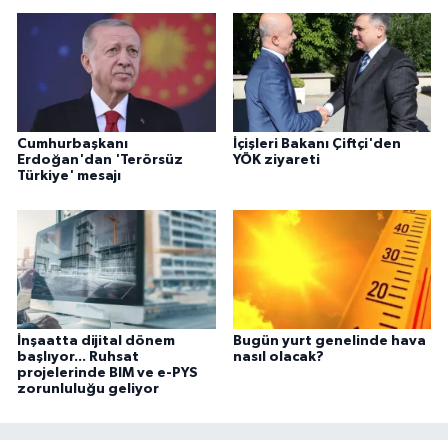
Cumhurbaşkanı
İçişleri Bakanı Çiftçi'den
Erdoğan'dan 'Terörsüz
YÖK ziyareti
Türkiye' mesajı
İnşaatta dijital dönem
Bugün yurt genelinde hava
başlıyor... Ruhsat
nasıl olacak?
projelerinde BIM ve e-PYS
zorunluluğu geliyor