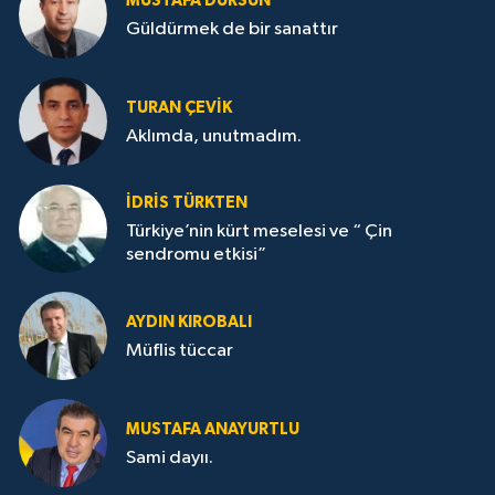
MUSTAFA DURSUN
Güldürmek de bir sanattır
TURAN ÇEVİK
Aklımda, unutmadım.
İDRİS TÜRKTEN
Türkiye’nin kürt meselesi ve “ Çin
sendromu etkisi”
AYDIN KIROBALI
Müflis tüccar
MUSTAFA ANAYURTLU
Sami dayıı.