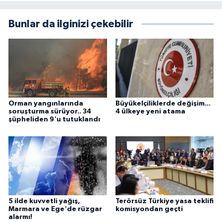
Bunlar da ilginizi çekebilir
Orman yangınlarında
Büyükelçiliklerde değişim...
soruşturma sürüyor.. 34
4 ülkeye yeni atama
şüpheliden 9'u tutuklandı
5 ilde kuvvetli yağış,
Terörsüz Türkiye yasa teklifi
Marmara ve Ege'de rüzgar
komisyondan geçti
alarmı!