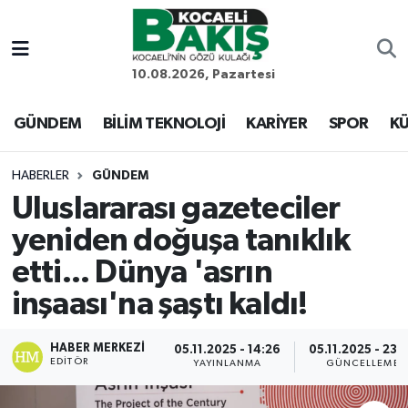
Kocaeli Nöbetçi Eczaneler
10.08.2026, Pazartesi
Kocaeli Hava Durumu
GÜNDEM
BİLİM TEKNOLOJİ
KARİYER
SPOR
KÜ
Kocaeli Trafik Yoğunluk Haritası
HABERLER
GÜNDEM
Uluslararası gazeteciler
Süper Lig Puan Durumu ve Fikstür
yeniden doğuşa tanıklık
Tüm Manşetler
etti... Dünya 'asrın
inşaası'na şaştı kaldı!
Son Dakika Haberleri
Haber Arşivi
HABER MERKEZI
05.11.2025 - 14:26
05.11.2025 - 23:
EDITÖR
YAYINLANMA
GÜNCELLEME