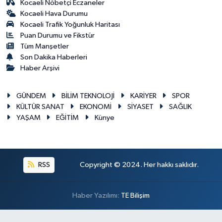
Kocaeli Nöbetçi Eczaneler
Kocaeli Hava Durumu
Kocaeli Trafik Yoğunluk Haritası
Puan Durumu ve Fikstür
Tüm Manşetler
Son Dakika Haberleri
Haber Arşivi
GÜNDEM
BİLİM TEKNOLOJİ
KARİYER
SPOR
KÜLTÜR SANAT
EKONOMİ
SİYASET
SAĞLIK
YAŞAM
EĞİTİM
Künye
RSS
Copyright © 2024. Her hakkı saklıdır.
Haber Yazılımı:
TE Bilişim