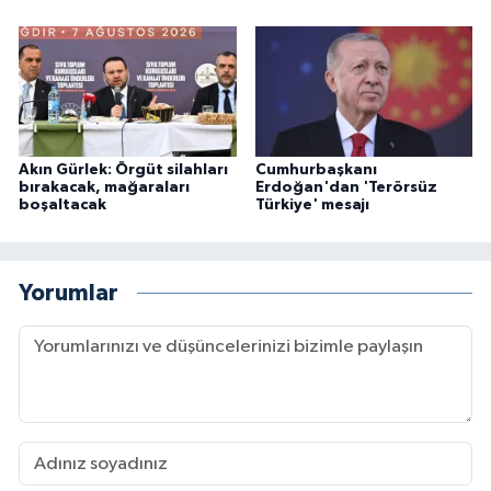
Akın Gürlek: Örgüt silahları
Cumhurbaşkanı
bırakacak, mağaraları
Erdoğan'dan 'Terörsüz
boşaltacak
Türkiye' mesajı
Yorumlar