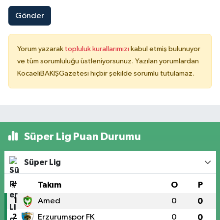
Gönder
Yorum yazarak
topluluk kurallarımızı
kabul etmiş bulunuyor
ve tüm sorumluluğu üstleniyorsunuz. Yazılan yorumlardan
KocaeliBAKIŞGazetesi hiçbir şekilde sorumlu tutulamaz.
Süper Lig Puan Durumu
Süper Lig
#
Takım
O
P
1
Amed
0
0
2
Erzurumspor FK
0
0