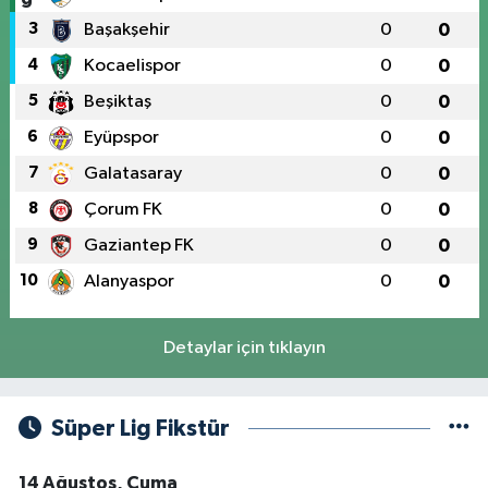
3
Başakşehir
0
0
4
Kocaelispor
0
0
5
Beşiktaş
0
0
6
Eyüpspor
0
0
7
Galatasaray
0
0
8
Çorum FK
0
0
9
Gaziantep FK
0
0
10
Alanyaspor
0
0
Detaylar için tıklayın
Süper Lig Fikstür
14 Ağustos, Cuma