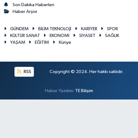
Son Dakika Haberleri
Haber Arşivi
GÜNDEM
BİLİM TEKNOLOJİ
KARİYER
SPOR
KÜLTÜR SANAT
EKONOMİ
SİYASET
SAĞLIK
YAŞAM
EĞİTİM
Künye
RSS
Copyright © 2024. Her hakkı saklıdır.
Haber Yazılımı:
TE Bilişim