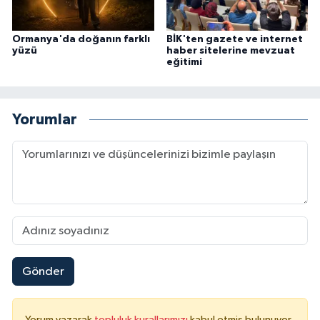
Ormanya'da doğanın farklı
BİK'ten gazete ve internet
yüzü
haber sitelerine mevzuat
eğitimi
Yorumlar
Gönder
Yorum yazarak
topluluk kurallarımızı
kabul etmiş bulunuyor