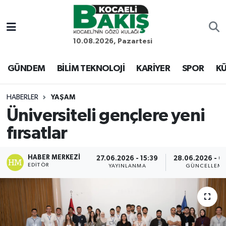
Kocaeli Nöbetçi Eczaneler
10.08.2026, Pazartesi
Kocaeli Hava Durumu
GÜNDEM
BİLİM TEKNOLOJİ
KARİYER
SPOR
KÜ
Kocaeli Trafik Yoğunluk Haritası
HABERLER
YAŞAM
Üniversiteli gençlere yeni
Süper Lig Puan Durumu ve Fikstür
fırsatlar
Tüm Manşetler
HABER MERKEZI
27.06.2026 - 15:39
28.06.2026 - 0
EDITÖR
Son Dakika Haberleri
YAYINLANMA
GÜNCELLEM
Haber Arşivi