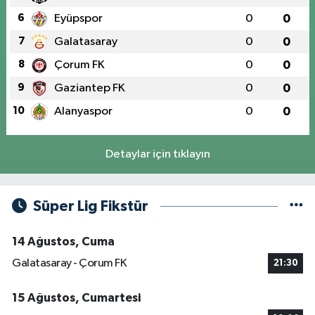
6
Eyüpspor
0
0
7
Galatasaray
0
0
8
Çorum FK
0
0
9
Gaziantep FK
0
0
10
Alanyaspor
0
0
Detaylar için tıklayın
Süper Lig Fikstür
14 Ağustos, Cuma
Galatasaray - Çorum FK
21:30
15 Ağustos, Cumartesi