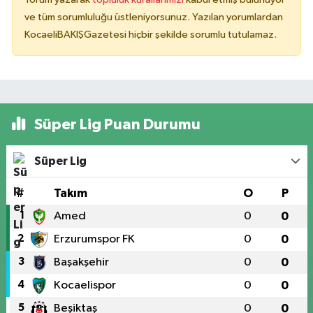
ve tüm sorumluluğu üstleniyorsunuz. Yazılan yorumlardan
KocaeliBAKIŞGazetesi hiçbir şekilde sorumlu tutulamaz.
Süper Lig Puan Durumu
Süper Lig
#
Takım
O
P
1
Amed
0
0
2
Erzurumspor FK
0
0
3
Başakşehir
0
0
4
Kocaelispor
0
0
5
Beşiktaş
0
0