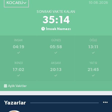
KOCAELİ
10.08.2026
SONRAKI VAKTE KALAN
35:13
İmsak Namazı
İMSAK
GÜNEŞ
ÖĞLE
04:19
05:58
13:11
İKINDI
AKŞAM
YATSI
17:02
20:13
21:45
Aylık Vakitler
Yazarlar