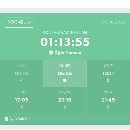
KOCAELİ
08.08.2026
SONRAKI VAKTE KALAN
01:13:55
Öğle Namazı
İMSAK
GÜNEŞ
ÖĞLE
04:16
05:56
13:11
İKINDI
AKŞAM
YATSI
17:03
20:16
21:49
Aylık Vakitler