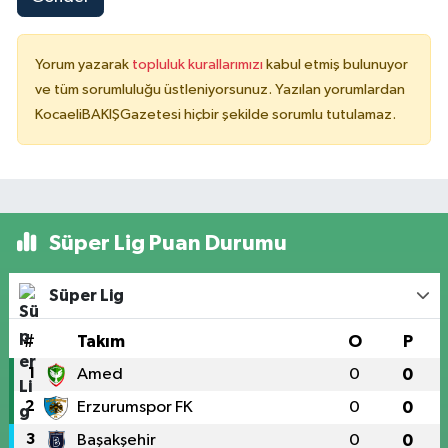
Yorum yazarak
topluluk kurallarımızı
kabul etmiş bulunuyor
ve tüm sorumluluğu üstleniyorsunuz. Yazılan yorumlardan
KocaeliBAKIŞGazetesi hiçbir şekilde sorumlu tutulamaz.
Süper Lig Puan Durumu
Süper Lig
#
Takım
O
P
1
Amed
0
0
2
Erzurumspor FK
0
0
3
Başakşehir
0
0