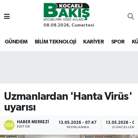
Kocaeli Nöbetçi Eczaneler
08.08.2026, Cumartesi
Kocaeli Hava Durumu
GÜNDEM
BİLİM TEKNOLOJİ
KARİYER
SPOR
KÜ
Kocaeli Trafik Yoğunluk Haritası
Süper Lig Puan Durumu ve Fikstür
Tüm Manşetler
Uzmanlardan 'Hanta Virüs'
Son Dakika Haberleri
uyarısı
Haber Arşivi
HABER MERKEZI
13.05.2026 - 07:47
13.05.2026 - 09
EDITÖR
YAYINLANMA
GÜNCELLEME