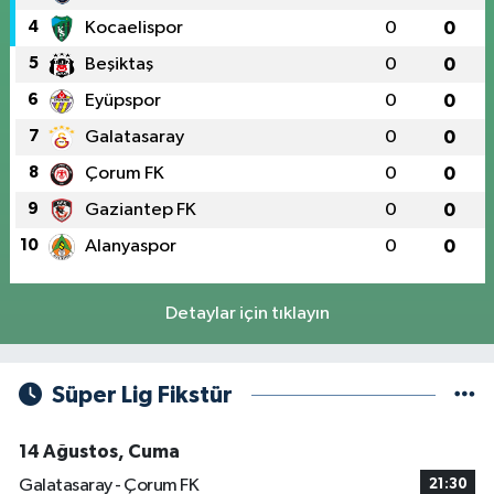
4
Kocaelispor
0
0
5
Beşiktaş
0
0
6
Eyüpspor
0
0
7
Galatasaray
0
0
8
Çorum FK
0
0
9
Gaziantep FK
0
0
10
Alanyaspor
0
0
Detaylar için tıklayın
Süper Lig Fikstür
14 Ağustos, Cuma
Galatasaray - Çorum FK
21:30