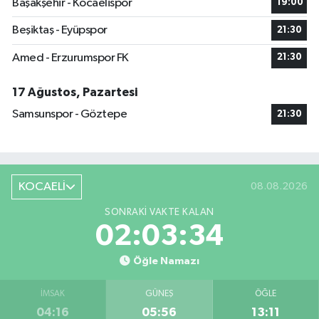
Başakşehir - Kocaelispor
19:00
Beşiktaş - Eyüpspor
21:30
Amed - Erzurumspor FK
21:30
17 Ağustos, Pazartesi
Samsunspor - Göztepe
21:30
KOCAELİ
08.08.2026
SONRAKI VAKTE KALAN
02:03:34
Öğle Namazı
İMSAK
GÜNEŞ
ÖĞLE
04:16
05:56
13:11