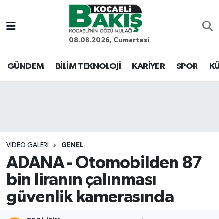
Kocaeli Nöbetçi Eczaneler
08.08.2026, Cumartesi
Kocaeli Hava Durumu
GÜNDEM
BİLİM TEKNOLOJİ
KARİYER
SPOR
KÜ
Kocaeli Trafik Yoğunluk Haritası
Süper Lig Puan Durumu ve Fikstür
Tüm Manşetler
VIDEO GALERI
GENEL
ADANA - Otomobilden 87
Son Dakika Haberleri
bin liranın çalınması
Haber Arşivi
güvenlik kamerasında