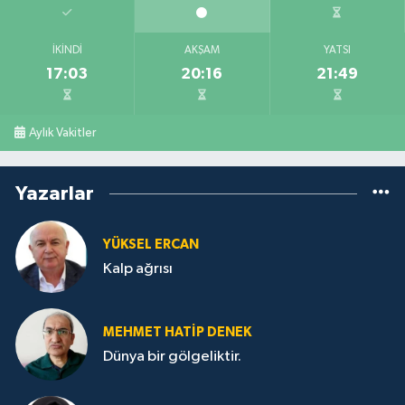
İKINDI
AKŞAM
YATSI
17:03
20:16
21:49
Aylık Vakitler
Yazarlar
YÜKSEL ERCAN
Kalp ağrısı
MEHMET HATİP DENEK
Dünya bir gölgeliktir.