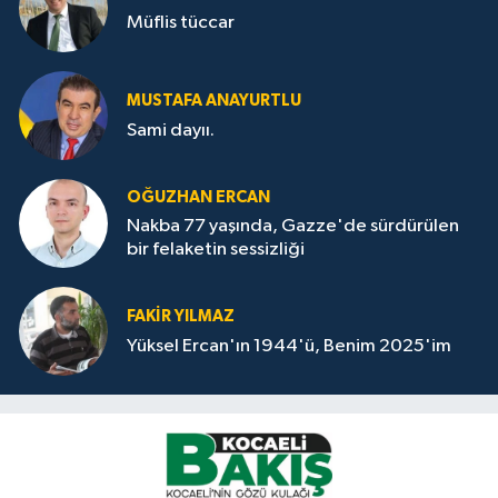
Müflis tüccar
MUSTAFA ANAYURTLU
Sami dayıı.
OĞUZHAN ERCAN
Nakba 77 yaşında, Gazze'de sürdürülen
bir felaketin sessizliği
FAKİR YILMAZ
Yüksel Ercan'ın 1944'ü, Benim 2025'im