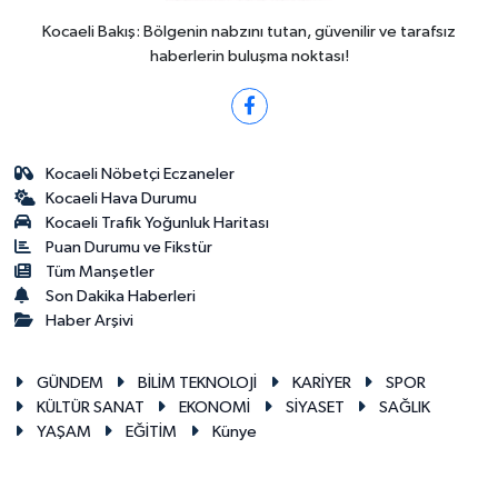
Kocaeli Bakış: Bölgenin nabzını tutan, güvenilir ve tarafsız
haberlerin buluşma noktası!
Kocaeli Nöbetçi Eczaneler
Kocaeli Hava Durumu
Kocaeli Trafik Yoğunluk Haritası
Puan Durumu ve Fikstür
Tüm Manşetler
Son Dakika Haberleri
Haber Arşivi
GÜNDEM
BİLİM TEKNOLOJİ
KARİYER
SPOR
KÜLTÜR SANAT
EKONOMİ
SİYASET
SAĞLIK
YAŞAM
EĞİTİM
Künye