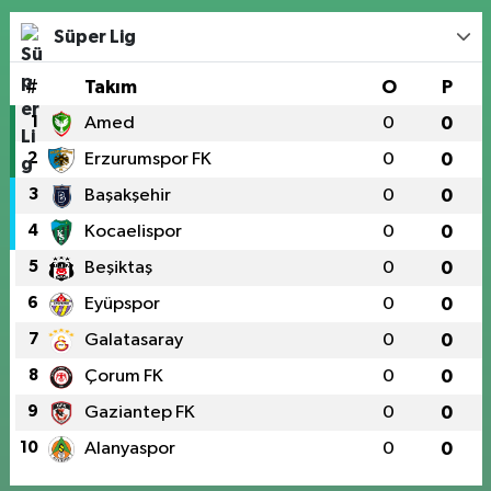
Süper Lig
#
Takım
O
P
1
Amed
0
0
2
Erzurumspor FK
0
0
3
Başakşehir
0
0
4
Kocaelispor
0
0
5
Beşiktaş
0
0
6
Eyüpspor
0
0
7
Galatasaray
0
0
8
Çorum FK
0
0
9
Gaziantep FK
0
0
10
Alanyaspor
0
0