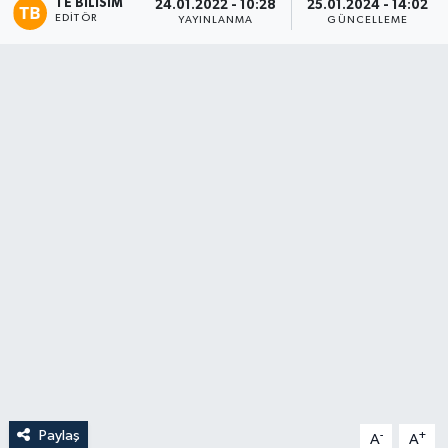
TE BILISIM
24.01.2022 - 10:28
25.01.2024 - 14:02
EDITÖR
YAYINLANMA
GÜNCELLEME
Paylaş
-
+
A
A