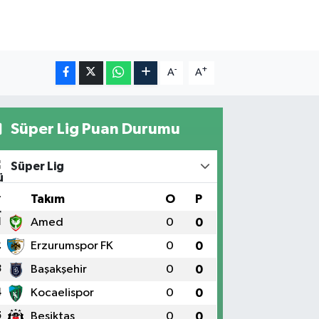
-
+
A
A
Süper Lig Puan Durumu
Süper Lig
#
Takım
O
P
1
Amed
0
0
2
Erzurumspor FK
0
0
3
Başakşehir
0
0
4
Kocaelispor
0
0
5
Beşiktaş
0
0