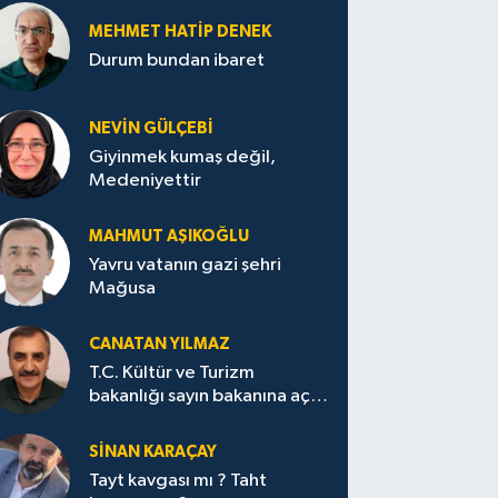
MEHMET HATİP DENEK
Durum bundan ibaret
NEVİN GÜLÇEBİ
Giyinmek kumaş değil,
Medeniyettir
MAHMUT AŞIKOĞLU
Yavru vatanın gazi şehri
Mağusa
CANATAN YILMAZ
T.C. Kültür ve Turizm
bakanlığı sayın bakanına açık
mektup.
SİNAN KARAÇAY
Tayt kavgası mı ? Taht