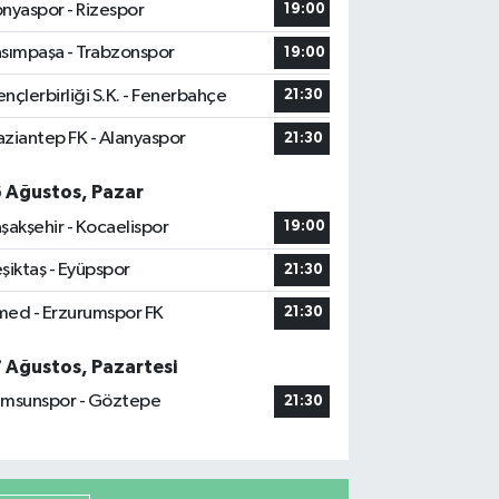
nyaspor - Rizespor
19:00
sımpaşa - Trabzonspor
19:00
nçlerbirliği S.K. - Fenerbahçe
21:30
ziantep FK - Alanyaspor
21:30
6 Ağustos, Pazar
şakşehir - Kocaelispor
19:00
şiktaş - Eyüpspor
21:30
ed - Erzurumspor FK
21:30
7 Ağustos, Pazartesi
msunspor - Göztepe
21:30