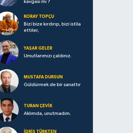
kavgası mı ?
KORAY TOPÇU
Bizi bize kırdırıp, bizi istila
ettiler,
YAŞAR GELER
Umutlarımızı çaldınız.
MUSTAFA DURSUN
Güldürmek de bir sanattır
TURAN ÇEVİK
Aklımda, unutmadım.
İDRİS TÜRKTEN