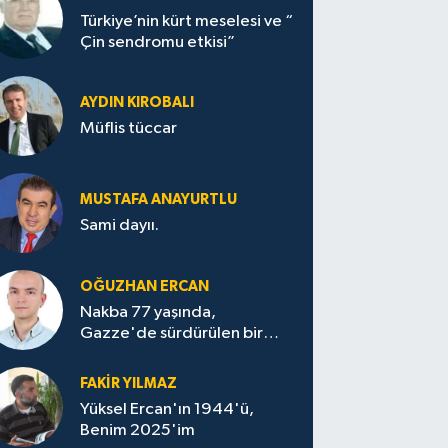
Türkiye’nin kürt meselesi ve “
Çin sendromu etkisi”
AYDIN KIROBALI
Müflis tüccar
MUSTAFA ANAYURTLU
Sami dayıı.
OĞUZHAN ERCAN
Nakba 77 yaşında,
Gazze'de sürdürülen bir
felaketin sessizliği
FAKİR YILMAZ
Yüksel Ercan'ın 1944'ü,
Benim 2025'im