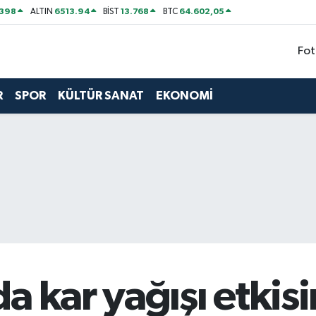
2398
6513.94
13.768
64.602,05
ALTIN
BİST
BTC
Fot
R
SPOR
KÜLTÜR SANAT
EKONOMİ
a kar yağışı etkisi