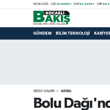
47,6006
55,0250
64,
06-08-2026
USD
EUR
GBP
Kocaeli Nöbetçi Eczaneler
Kocaeli Hava Durumu
GÜNDEM
BİLİM TEKNOLOJİ
KARİYE
Kocaeli Trafik Yoğunluk Haritası
Süper Lig Puan Durumu ve Fikstür
Tüm Manşetler
Son Dakika Haberleri
VIDEO GALERI
GENEL
Haber Arşivi
Bolu Dağı'nd