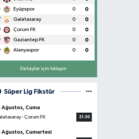
6
Eyüpspor
0
0
7
Galatasaray
0
0
8
Çorum FK
0
0
9
Gaziantep FK
0
0
0
Alanyaspor
0
0
Detaylar için tıklayın
Süper Lig Fikstür
4 Ağustos, Cuma
latasaray - Çorum FK
21:30
5 Ağustos, Cumartesi