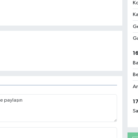
Ko
Ka
Ge
Ga
1
Ba
Be
Am
1
Sa