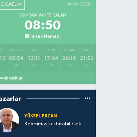
KOCAELİ
06.08.2026
SONRAKI VAKTE KALAN
08:49
İmsak Namazı
AK
GÜNEŞ
ÖĞLE
İKINDI
AKŞAM
YATSI
13
05:54
13:11
17:04
20:18
21:52
Aylık Vakitler
azarlar
YÜKSEL ERCAN
Kendimizi kurtarabilirsek.