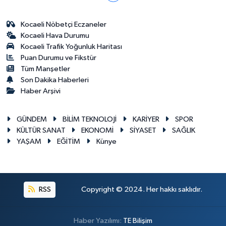
Kocaeli Nöbetçi Eczaneler
Kocaeli Hava Durumu
Kocaeli Trafik Yoğunluk Haritası
Puan Durumu ve Fikstür
Tüm Manşetler
Son Dakika Haberleri
Haber Arşivi
GÜNDEM
BİLİM TEKNOLOJİ
KARİYER
SPOR
KÜLTÜR SANAT
EKONOMİ
SİYASET
SAĞLIK
YAŞAM
EĞİTİM
Künye
RSS
Copyright © 2024. Her hakkı saklıdır.
Haber Yazılımı:
TE Bilişim