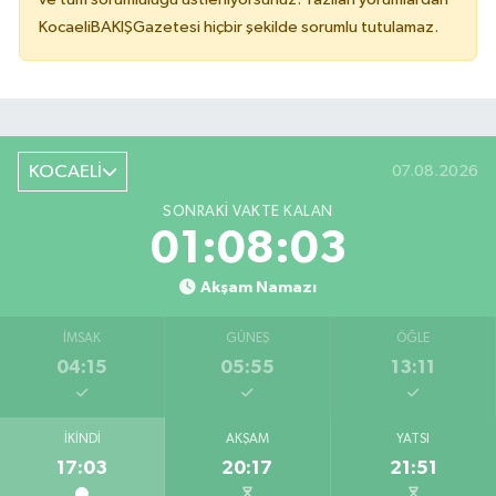
KocaeliBAKIŞGazetesi hiçbir şekilde sorumlu tutulamaz.
KOCAELİ
07.08.2026
SONRAKI VAKTE KALAN
01:08:02
Akşam Namazı
İMSAK
GÜNEŞ
ÖĞLE
04:15
05:55
13:11
İKINDI
AKŞAM
YATSI
17:03
20:17
21:51