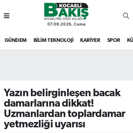
Kocaeli Nöbetçi Eczaneler
07.08.2026, Cuma
Kocaeli Hava Durumu
GÜNDEM
BİLİM TEKNOLOJİ
KARİYER
SPOR
KÜ
Kocaeli Trafik Yoğunluk Haritası
Süper Lig Puan Durumu ve Fikstür
Tüm Manşetler
Yazın belirginleşen bacak
Son Dakika Haberleri
damarlarına dikkat!
Uzmanlardan toplardamar
Haber Arşivi
yetmezliği uyarısı