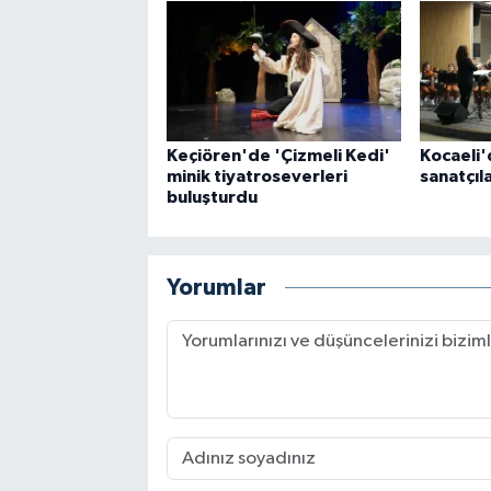
Keçiören'de 'Çizmeli Kedi'
Kocaeli'
minik tiyatroseverleri
sanatçıla
buluşturdu
Yorumlar