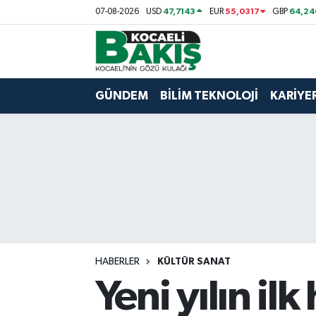
47,7143
55,0317
64,24
07-08-2026
USD
EUR
GBP
Kocaeli Nöbetçi Eczaneler
Kocaeli Hava Durumu
GÜNDEM
BİLİM TEKNOLOJİ
KARİYE
Kocaeli Trafik Yoğunluk Haritası
Süper Lig Puan Durumu ve Fikstür
Tüm Manşetler
Son Dakika Haberleri
HABERLER
KÜLTÜR SANAT
Haber Arşivi
Yeni yılın il