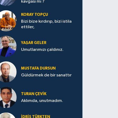
kavgası mı ?
KORAY TOPÇU
Bizi bize kırdırıp, bizi istila
ettiler,
YAŞAR GELER
Umutlarımızı çaldınız.
MUSTAFA DURSUN
Güldürmek de bir sanattır
TURAN ÇEVİK
Aklımda, unutmadım.
İDRİS TÜRKTEN