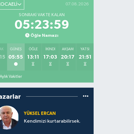
KOCAELİ
07.08.2026
SONRAKI VAKTE KALAN
05:23:58
Öğle Namazı
AK
GÜNEŞ
ÖĞLE
İKINDI
AKŞAM
YATSI
15
05:55
13:11
17:03
20:17
21:51
Aylık Vakitler
azarlar
YÜKSEL ERCAN
Kendimizi kurtarabilirsek.