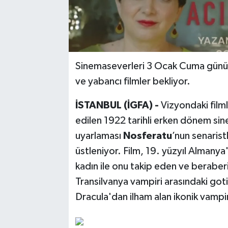
Sinemaseverleri 3 Ocak Cuma günü vi
ve yabancı filmler bekliyor.
İSTANBUL (İGFA) -
Vizyondaki filml
edilen 1922 tarihli erken dönem sin
uyarlaması
Nosferatu
’nun senarist
üstleniyor. Film, 19. yüzyıl Almanya
kadın ile onu takip eden ve beraberi
Transilvanya vampiri arasındaki gotik
Dracula'dan ilham alan ikonik vampir