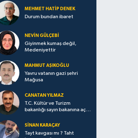
MEHMET HATİP DENEK
Durum bundan ibaret
NEVİN GÜLÇEBİ
Giyinmek kumaş değil,
Medeniyettir
MAHMUT AŞIKOĞLU
Yavru vatanın gazi şehri
Mağusa
CANATAN YILMAZ
T.C. Kültür ve Turizm
bakanlığı sayın bakanına açık
mektup.
SİNAN KARAÇAY
Tayt kavgası mı ? Taht