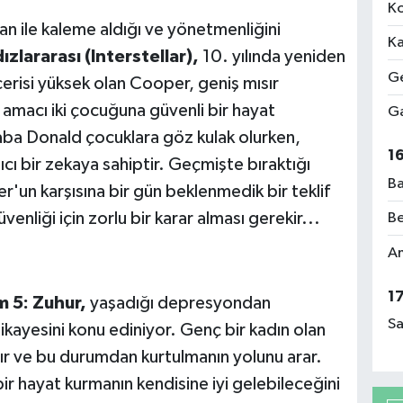
Ko
n ile kaleme aldığı ve yönetmenliğini
Ka
dızlararası (Interstellar),
10. yılında yeniden
Ge
ecerisi yüksek olan Cooper, geniş mısır
r; amacı iki çocuğuna güvenli bir hayat
Ga
ba Donald çocuklara göz kulak olurken,
1
ıcı bir zekaya sahiptir. Geçmişte bıraktığı
Ba
er'un karşısına bir gün beklenmedik bir teklif
üvenliği için zorlu bir karar alması gerekir...
Be
Am
1
 5: Zuhur,
yaşadığı depresyondan
Sa
ikayesini konu ediniyor. Genç bir kadın olan
r ve bu durumdan kurtulmanın yolunu arar.
bir hayat kurmanın kendisine iyi gelebileceğini