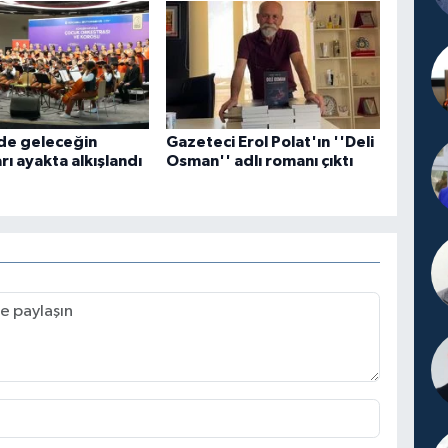
de geleceğin
Gazeteci Erol Polat'ın ''Deli
rı ayakta alkışlandı
Osman'' adlı romanı çıktı