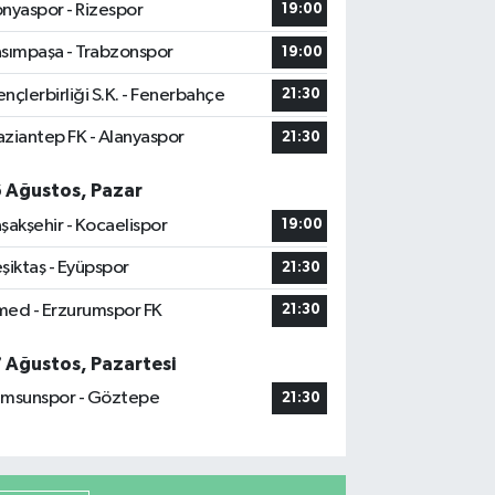
nyaspor - Rizespor
19:00
sımpaşa - Trabzonspor
19:00
nçlerbirliği S.K. - Fenerbahçe
21:30
ziantep FK - Alanyaspor
21:30
6 Ağustos, Pazar
şakşehir - Kocaelispor
19:00
şiktaş - Eyüpspor
21:30
ed - Erzurumspor FK
21:30
7 Ağustos, Pazartesi
msunspor - Göztepe
21:30