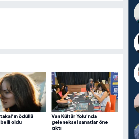
takal'ın ödüllü
Van Kültür Yolu'nda
belli oldu
geleneksel sanatlar öne
çıktı