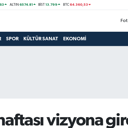
63
6574.81
13.799
64.360,53
ALTIN
BİST
BTC
Fot
R
SPOR
KÜLTÜR SANAT
EKONOMİ
k haftası vizyona gi