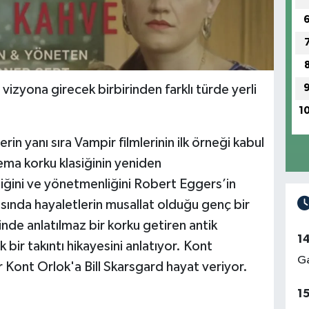
zyona girecek birbirinden farklı türde yerli
1
erin yanı sıra Vampir filmlerinin ilk örneği kabul
ema korku klasiğinin yeniden
liğini ve yönetmenliğini Robert Eggers’in
'sında hayaletlerin musallat olduğu genç bir
nde anlatılmaz bir korku getiren antik
1
 bir takıntı hikayesini anlatıyor. Kont
Ga
 Kont Orlok'a Bill Skarsgard hayat veriyor.
1