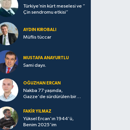
Türkiye’nin kürt meselesi ve “
Çin sendromu etkisi”
AYDIN KIROBALI
Müflis tüccar
MUSTAFA ANAYURTLU
Sami dayıı.
OĞUZHAN ERCAN
Nakba 77 yaşında,
Gazze'de sürdürülen bir
felaketin sessizliği
FAKİR YILMAZ
Yüksel Ercan'ın 1944'ü,
Benim 2025'im