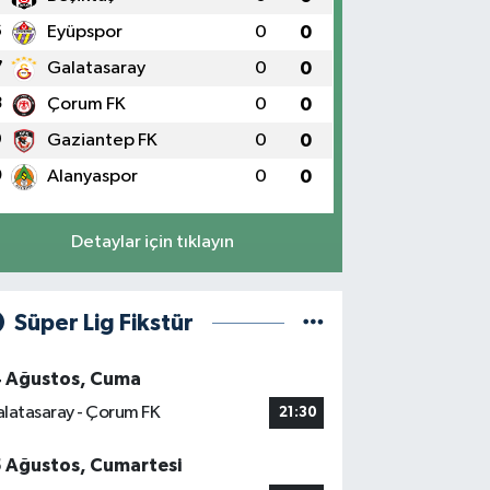
6
Eyüpspor
0
0
7
Galatasaray
0
0
8
Çorum FK
0
0
9
Gaziantep FK
0
0
0
Alanyaspor
0
0
Detaylar için tıklayın
Süper Lig Fikstür
4 Ağustos, Cuma
latasaray - Çorum FK
21:30
5 Ağustos, Cumartesi