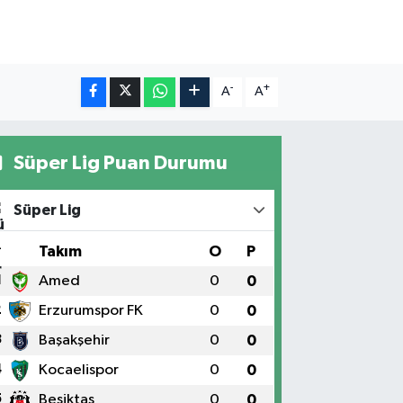
-
+
A
A
Süper Lig Puan Durumu
Süper Lig
#
Takım
O
P
1
Amed
0
0
2
Erzurumspor FK
0
0
3
Başakşehir
0
0
4
Kocaelispor
0
0
5
Beşiktaş
0
0