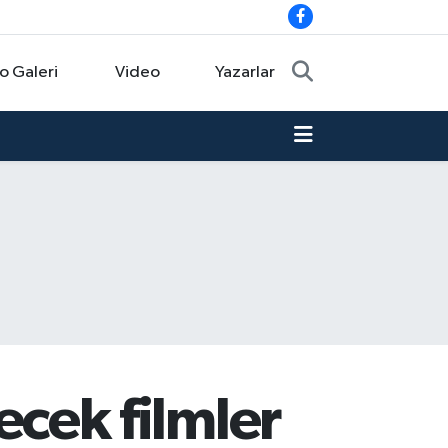
o Galeri
Video
Yazarlar
recek filmler