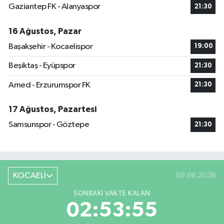
Gaziantep FK - Alanyaspor
21:30
16 Ağustos, Pazar
Başakşehir - Kocaelispor
19:00
Beşiktaş - Eyüpspor
21:30
Amed - Erzurumspor FK
21:30
17 Ağustos, Pazartesi
Samsunspor - Göztepe
21:30
KOCAELİ
09.08.2026
SONRAKI VAKTE KALAN
02:53:54