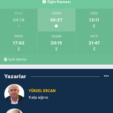
Öğle Namazı
İMSAK
GÜNEŞ
ÖĞLE
04:18
05:57
13:11
İKINDI
AKŞAM
YATSI
17:02
20:15
21:47
Aylık Vakitler
Yazarlar
YÜKSEL ERCAN
Kalp ağrısı