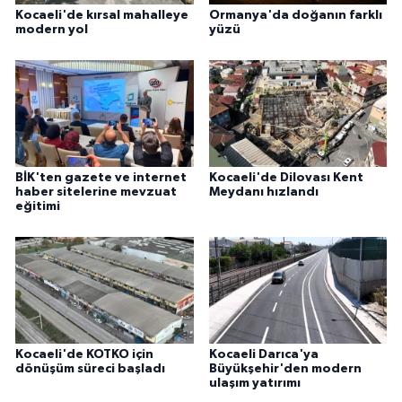
Kocaeli'de kırsal mahalleye
Ormanya'da doğanın farklı
modern yol
yüzü
BİK'ten gazete ve internet
Kocaeli'de Dilovası Kent
haber sitelerine mevzuat
Meydanı hızlandı
eğitimi
Kocaeli'de KOTKO için
Kocaeli Darıca'ya
dönüşüm süreci başladı
Büyükşehir'den modern
ulaşım yatırımı