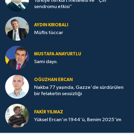
Türkiye’nin kürt meselesi ve “ Çin
sendromu etkisi”
AYDIN KIROBALI
Müflis tüccar
MUSTAFA ANAYURTLU
Sami dayıı.
OĞUZHAN ERCAN
Nakba 77 yaşında, Gazze'de sürdürülen
bir felaketin sessizliği
FAKİR YILMAZ
Yüksel Ercan'ın 1944'ü, Benim 2025'im