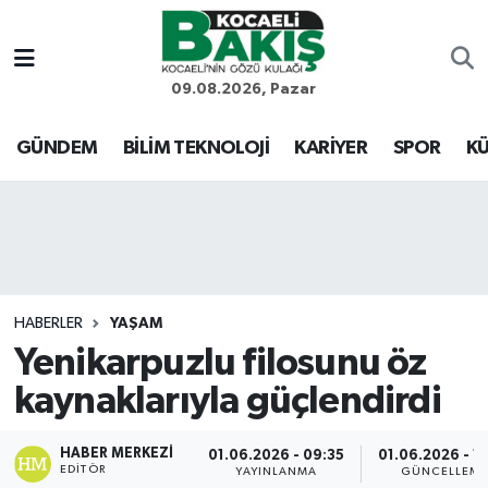
Kocaeli Nöbetçi Eczaneler
09.08.2026, Pazar
Kocaeli Hava Durumu
GÜNDEM
BİLİM TEKNOLOJİ
KARİYER
SPOR
KÜ
Kocaeli Trafik Yoğunluk Haritası
Süper Lig Puan Durumu ve Fikstür
Tüm Manşetler
HABERLER
YAŞAM
Yenikarpuzlu filosunu öz
Son Dakika Haberleri
kaynaklarıyla güçlendirdi
Haber Arşivi
HABER MERKEZI
01.06.2026 - 09:35
01.06.2026 - 1
EDITÖR
YAYINLANMA
GÜNCELLEM