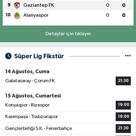
9
Gaziantep FK
0
0
10
Alanyaspor
0
0
Detaylar için tıklayın
Süper Lig Fikstür
14 Ağustos, Cuma
Galatasaray - Çorum FK
21:30
15 Ağustos, Cumartesi
Konyaspor - Rizespor
19:00
Kasımpaşa - Trabzonspor
19:00
Gençlerbirliği S.K. - Fenerbahçe
21:30