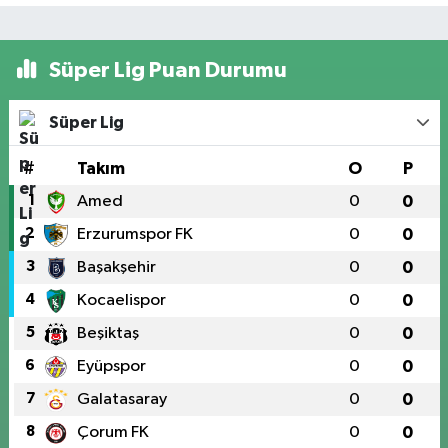
Süper Lig Puan Durumu
Süper Lig
#
Takım
O
P
1
Amed
0
0
2
Erzurumspor FK
0
0
3
Başakşehir
0
0
4
Kocaelispor
0
0
5
Beşiktaş
0
0
6
Eyüpspor
0
0
7
Galatasaray
0
0
8
Çorum FK
0
0