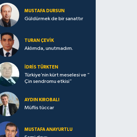
MUSTAFA DURSUN
Güldürmek de bir sanattır
TURAN ÇEVİK
Aklımda, unutmadım.
İDRİS TÜRKTEN
Türkiye’nin kürt meselesi ve “
Çin sendromu etkisi”
AYDIN KIROBALI
Müflis tüccar
MUSTAFA ANAYURTLU