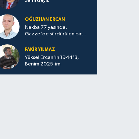
Sami dayıı.
OĞUZHAN ERCAN
Nakba 77 yaşında,
Gazze'de sürdürülen bir
felaketin sessizliği
FAKİR YILMAZ
Yüksel Ercan'ın 1944'ü,
Benim 2025'im