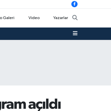
o Galeri
Video
Yazarlar
ram açıldı