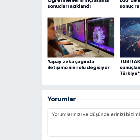
Öğretmenlerin il içi atama
LGS'de i
sonuçları açıklandı
sonuç ra
Yapay zekâ çağında
TÜBİTAK
iletişimcinin rolü değişiyor
sonuçlan
Türkiye'
Yorumlar