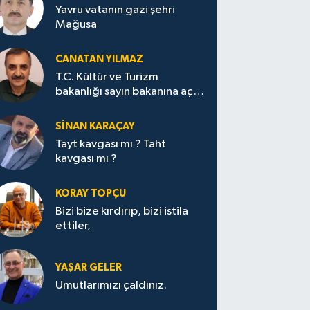
Yavru vatanın gazi şehri
Mağusa
CANATAN YILMAZ
T.C. Kültür ve Turizm
bakanlığı sayın bakanına açık
mektup.
SİNAN KARAÇAY
Tayt kavgası mı ? Taht
kavgası mı ?
KORAY TOPÇU
Bizi bize kırdırıp, bizi istila
ettiler,
YAŞAR GELER
Umutlarımızı çaldınız.