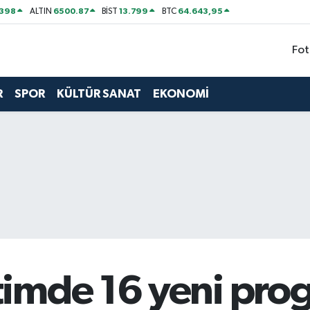
2398
6500.87
13.799
64.643,95
ALTIN
BİST
BTC
Fot
R
SPOR
KÜLTÜR SANAT
EKONOMİ
imde 16 yeni prog