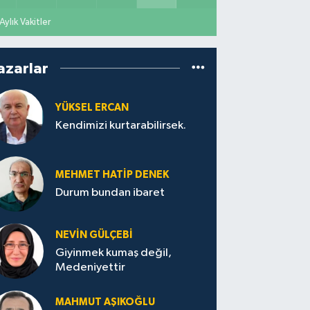
Aylık Vakitler
azarlar
YÜKSEL ERCAN
Kendimizi kurtarabilirsek.
MEHMET HATİP DENEK
Durum bundan ibaret
NEVİN GÜLÇEBİ
Giyinmek kumaş değil,
Medeniyettir
MAHMUT AŞIKOĞLU