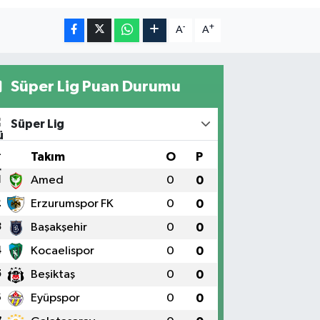
-
+
A
A
Süper Lig Puan Durumu
Süper Lig
#
Takım
O
P
1
Amed
0
0
2
Erzurumspor FK
0
0
3
Başakşehir
0
0
4
Kocaelispor
0
0
5
Beşiktaş
0
0
6
Eyüpspor
0
0