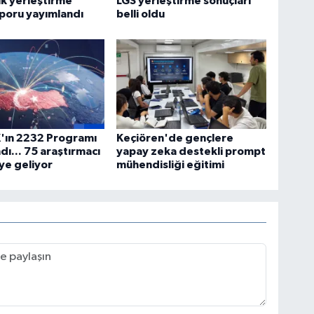
lk yerleştirme
LGS yerleştirme sonuçları
poru yayımlandı
belli oldu
'ın 2232 Programı
Keçiören'de gençlere
dı... 75 araştırmacı
yapay zeka destekli prompt
ye geliyor
mühendisliği eğitimi