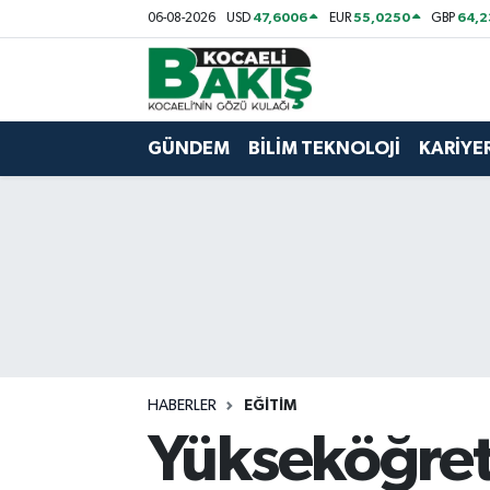
47,6006
55,0250
64,
06-08-2026
USD
EUR
GBP
Kocaeli Nöbetçi Eczaneler
Kocaeli Hava Durumu
GÜNDEM
BİLİM TEKNOLOJİ
KARİYE
Kocaeli Trafik Yoğunluk Haritası
Süper Lig Puan Durumu ve Fikstür
Tüm Manşetler
Son Dakika Haberleri
HABERLER
EĞİTİM
Haber Arşivi
Yükseköğret