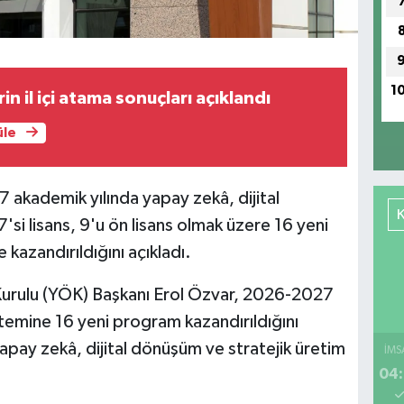
1
 il içi atama sonuçları açıklandı
üle
akademik yılında yapay zekâ, dijital
'si lisans, 9'u ön lisans olmak üzere 16 yeni
azandırıldığını açıkladı.
urulu (YÖK) Başkanı Erol Özvar, 2026-2027
temine 16 yeni program kazandırıldığını
apay zekâ, dijital dönüşüm ve stratejik üretim
İMS
04: