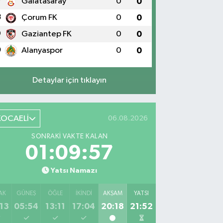
7
Galatasaray
0
0
8
Çorum FK
0
0
9
Gaziantep FK
0
0
0
Alanyaspor
0
0
Detaylar için tıklayın
KOCAELİ
06.08.2026
SONRAKI VAKTE KALAN
01:09:55
Yatsı Namazı
AK
GÜNEŞ
ÖĞLE
İKINDI
AKŞAM
YATSI
13
05:54
13:11
17:04
20:18
21:52