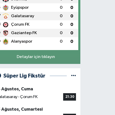
6
Eyüpspor
0
0
7
Galatasaray
0
0
8
Çorum FK
0
0
9
Gaziantep FK
0
0
0
Alanyaspor
0
0
Detaylar için tıklayın
Süper Lig Fikstür
4 Ağustos, Cuma
latasaray - Çorum FK
21:30
5 Ağustos, Cumartesi