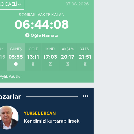
KOCAELİ
07.08.2026
SONRAKI VAKTE KALAN
06:44:07
Öğle Namazı
AK
GÜNEŞ
ÖĞLE
İKINDI
AKŞAM
YATSI
15
05:55
13:11
17:03
20:17
21:51
Aylık Vakitler
azarlar
YÜKSEL ERCAN
Kendimizi kurtarabilirsek.