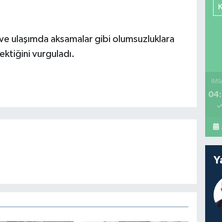
rım ve ulaşımda aksamalar gibi olumsuzluklara
ektiğini vurguladı.
İMS
04:
Y