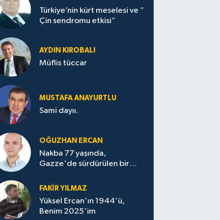
Türkiye’nin kürt meselesi ve “
Çin sendromu etkisi”
AYDIN KIROBALI
Müflis tüccar
MUSTAFA ANAYURTLU
Sami dayıı.
OĞUZHAN ERCAN
Nakba 77 yaşında,
Gazze'de sürdürülen bir
felaketin sessizliği
FAKİR YILMAZ
Yüksel Ercan'ın 1944'ü,
Benim 2025'im