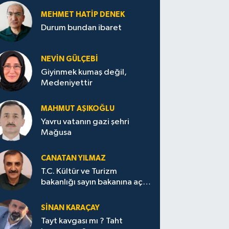
MEHMET HATİP DENEK
Durum bundan ibaret
NEVİN GÜLÇEBİ
Giyinmek kumaş değil,
Medeniyettir
MAHMUT AŞIKOĞLU
Yavru vatanın gazi şehri
Mağusa
CANATAN YILMAZ
T.C. Kültür ve Turizm
bakanlığı sayın bakanına açık
mektup.
SİNAN KARAÇAY
Tayt kavgası mı ? Taht