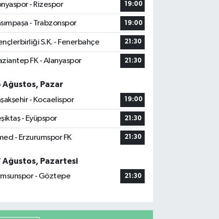
nyaspor - Rizespor
19:00
sımpaşa - Trabzonspor
19:00
nçlerbirliği S.K. - Fenerbahçe
21:30
ziantep FK - Alanyaspor
21:30
6 Ağustos, Pazar
şakşehir - Kocaelispor
19:00
şiktaş - Eyüpspor
21:30
ed - Erzurumspor FK
21:30
7 Ağustos, Pazartesi
msunspor - Göztepe
21:30