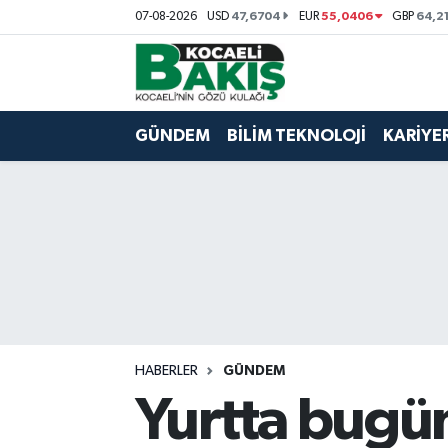
47,6704
55,0406
64,2
07-08-2026
USD
EUR
GBP
Kocaeli Nöbetçi Eczaneler
Kocaeli Hava Durumu
GÜNDEM
BİLİM TEKNOLOJİ
KARİYE
Kocaeli Trafik Yoğunluk Haritası
Süper Lig Puan Durumu ve Fikstür
Tüm Manşetler
Son Dakika Haberleri
HABERLER
GÜNDEM
Haber Arşivi
Yurtta bugün