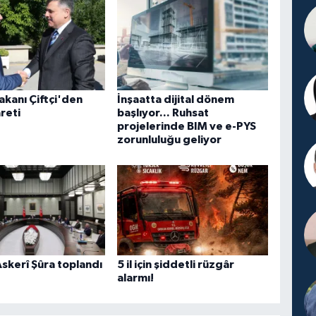
Bakanı Çiftçi'den
İnşaatta dijital dönem
reti
başlıyor... Ruhsat
projelerinde BIM ve e-PYS
zorunluluğu geliyor
skerî Şûra toplandı
5 il için şiddetli rüzgâr
alarmı!