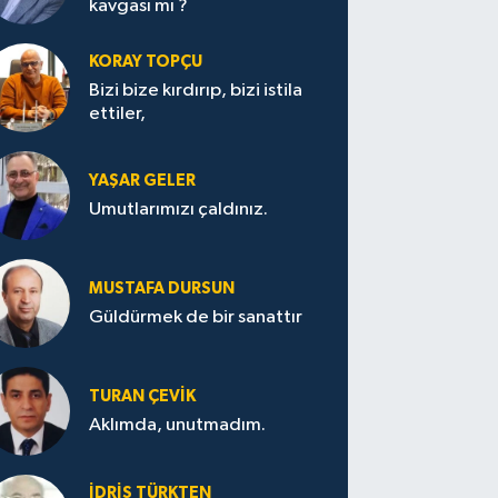
kavgası mı ?
KORAY TOPÇU
Bizi bize kırdırıp, bizi istila
ettiler,
YAŞAR GELER
Umutlarımızı çaldınız.
MUSTAFA DURSUN
Güldürmek de bir sanattır
TURAN ÇEVİK
Aklımda, unutmadım.
İDRİS TÜRKTEN