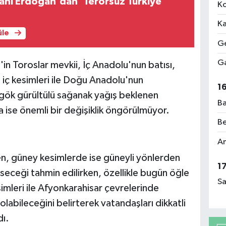
nı Erdoğan'dan 'Terörsüz Türkiye'
Ko
Ka
üle
Ge
Ga
in Toroslar mevkii, İç Anadolu'nun batısı,
n iç kesimleri ile Doğu Anadolu'nun
1
ök gürültülü sağanak yağış beklenen
Ba
a ise önemli bir değişiklik öngörülmüyor.
Be
Am
en, güney kesimlerde ise güneyli yönlerden
1
eceği tahmin edilirken, özellikle bugün öğle
Sa
imleri ile Afyonkarahisar çevrelerinde
olabileceğini belirterek vatandaşları dikkatli
dı.