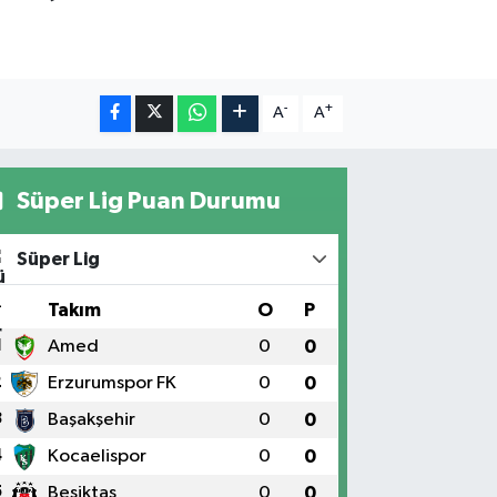
-
+
A
A
Süper Lig Puan Durumu
Süper Lig
#
Takım
O
P
1
Amed
0
0
2
Erzurumspor FK
0
0
3
Başakşehir
0
0
4
Kocaelispor
0
0
5
Beşiktaş
0
0