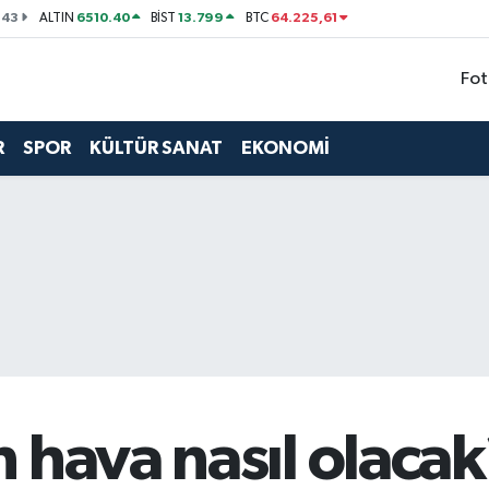
143
6510.40
13.799
64.225,61
ALTIN
BİST
BTC
Fot
R
SPOR
KÜLTÜR SANAT
EKONOMİ
 hava nasıl olacak