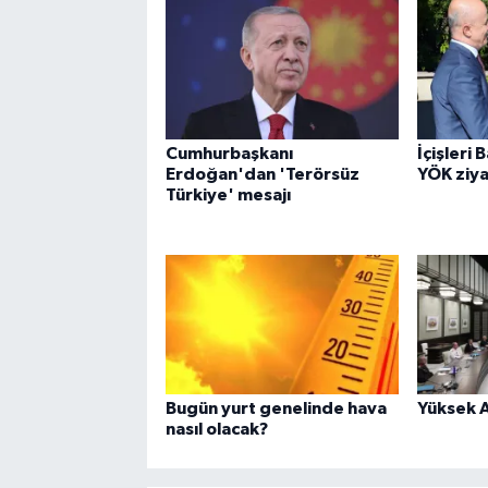
Cumhurbaşkanı
İçişleri 
Erdoğan'dan 'Terörsüz
YÖK ziya
Türkiye' mesajı
Bugün yurt genelinde hava
Yüksek A
nasıl olacak?