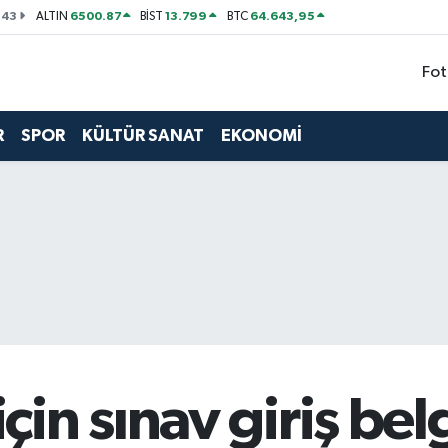
143
6500.87
13.799
64.643,95
ALTIN
BİST
BTC
Fot
R
SPOR
KÜLTÜR SANAT
EKONOMİ
in sınav giriş bel