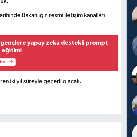
cek.
ihinde Bakanlığın resmi iletişim kanalları
 gençlere yapay zeka destekli prompt
 eğitimi
üle
ren iki yıl süreyle geçerli olacak.