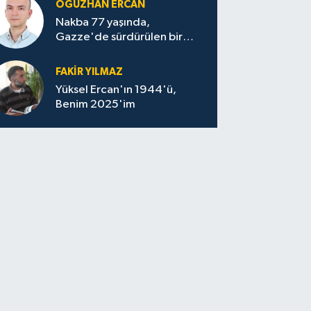
OĞUZHAN ERCAN
Nakba 77 yaşında,
Gazze'de sürdürülen bir
felaketin sessizliği
FAKİR YILMAZ
Yüksel Ercan'ın 1944'ü,
Benim 2025'im