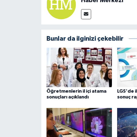
Haber Merkezi
Bunlar da ilginizi çekebilir
Öğretmenlerin il içi atama
LGS'de i
sonuçları açıklandı
sonuç ra