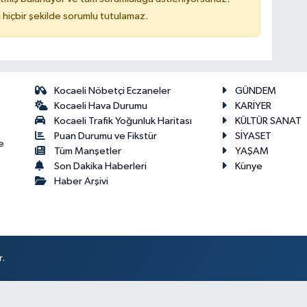
hiçbir şekilde sorumlu tutulamaz.
Kocaeli Nöbetçi Eczaneler
GÜNDEM
Kocaeli Hava Durumu
KARİYER
Kocaeli Trafik Yoğunluk Haritası
KÜLTÜR SANAT
Puan Durumu ve Fikstür
SİYASET
e
Tüm Manşetler
YAŞAM
Son Dakika Haberleri
Künye
Haber Arşivi
r.