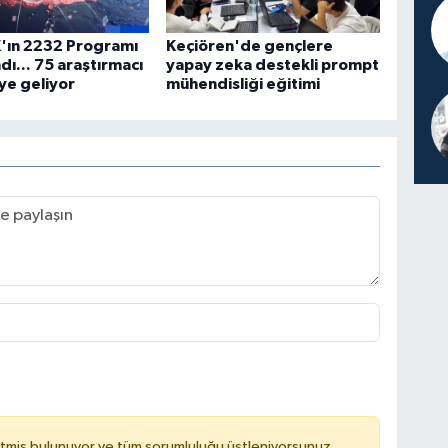
'ın 2232 Programı
Keçiören'de gençlere
dı... 75 araştırmacı
yapay zeka destekli prompt
ye geliyor
mühendisliği eğitimi
tmiş bulunuyor ve tüm sorumluluğu üstleniyorsunuz.