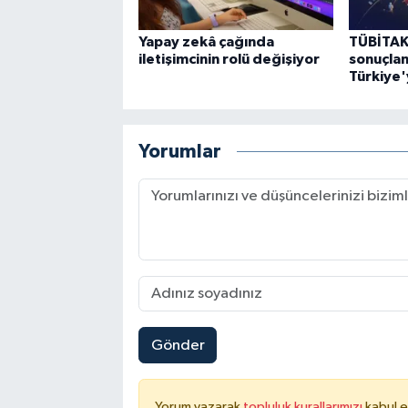
Yapay zekâ çağında
TÜBİTAK
iletişimcinin rolü değişiyor
sonuçlan
Türkiye'
Yorumlar
Gönder
Yorum yazarak
topluluk kurallarımızı
kabul e