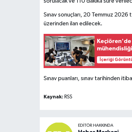
sorulacak ve 110 dakika süre verile
Sınav sonuçları, 20 Temmuz 2026 tar
üzerinden ilan edilecek.
Keçiören'de
mühendisliği
İçeriği Görünt
Sınav puanları, sınav tarihinden itiba
Kaynak:
RSS
EDITÖR HAKKINDA