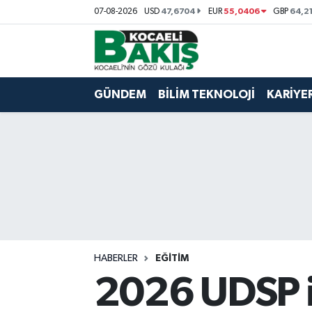
47,6704
55,0406
64,2
07-08-2026
USD
EUR
GBP
Kocaeli Nöbetçi Eczaneler
Kocaeli Hava Durumu
GÜNDEM
BİLİM TEKNOLOJİ
KARİYE
Kocaeli Trafik Yoğunluk Haritası
Süper Lig Puan Durumu ve Fikstür
Tüm Manşetler
Son Dakika Haberleri
HABERLER
EĞİTİM
Haber Arşivi
2026 UDSP iç