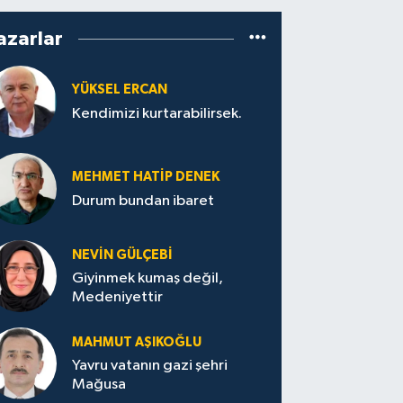
azarlar
YÜKSEL ERCAN
Kendimizi kurtarabilirsek.
MEHMET HATİP DENEK
Durum bundan ibaret
NEVİN GÜLÇEBİ
Giyinmek kumaş değil,
Medeniyettir
MAHMUT AŞIKOĞLU
Yavru vatanın gazi şehri
Mağusa