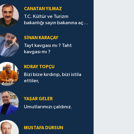
CANATAN YILMAZ
T.C. Kültür ve Turizm
bakanlığı sayın bakanına açık
mektup.
SİNAN KARAÇAY
Tayt kavgası mı ? Taht
kavgası mı ?
KORAY TOPÇU
Bizi bize kırdırıp, bizi istila
ettiler,
YAŞAR GELER
Umutlarımızı çaldınız.
MUSTAFA DURSUN