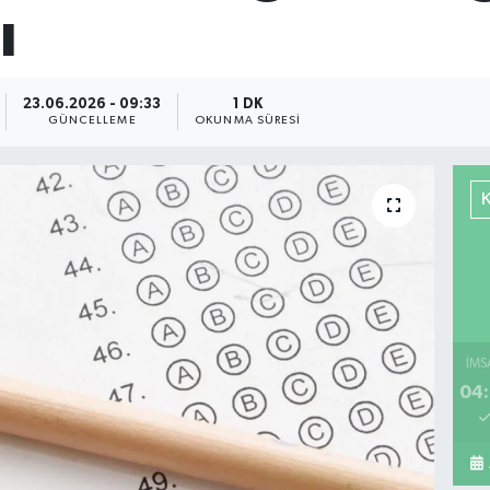
ı
23.06.2026 - 09:33
1 DK
GÜNCELLEME
OKUNMA SÜRESI
İMS
04: