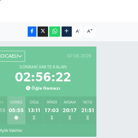
-
+
A
A
KOCAELİ
07.08.2026
SONRAKI VAKTE KALAN
02:56:21
Öğle Namazı
AK
GÜNEŞ
ÖĞLE
İKINDI
AKŞAM
YATSI
15
05:55
13:11
17:03
20:17
21:51
Aylık Vakitler