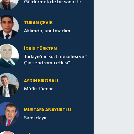
Güldürmek de bir sanattır
TURAN ÇEVİK
Aklımda, unutmadım.
İDRİS TÜRKTEN
Türkiye’nin kürt meselesi ve “
Çin sendromu etkisi”
AYDIN KIROBALI
Müflis tüccar
MUSTAFA ANAYURTLU
Sami dayıı.