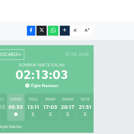
-
+
A
A
KOCAELİ
07.08.2026
SONRAKI VAKTE KALAN
02:13:02
Öğle Namazı
AK
GÜNEŞ
ÖĞLE
İKINDI
AKŞAM
YATSI
15
05:55
13:11
17:03
20:17
21:51
Aylık Vakitler