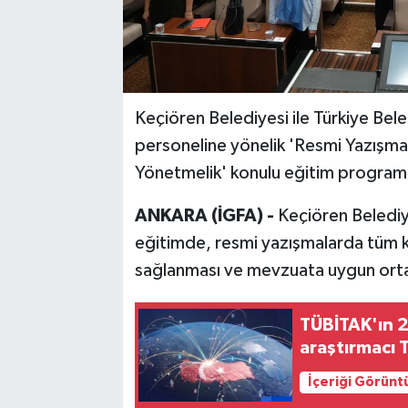
Keçiören Belediyesi ile Türkiye Beled
personeline yönelik 'Resmi Yazışma
Yönetmelik' konulu eğitim programı 
ANKARA (İGFA) -
Keçiören Belediy
eğitimde, resmi yazışmalarda tüm ka
sağlanması ve mevzuata uygun ortak 
TÜBİTAK'ın 2
araştırmacı 
İçeriği Görünt