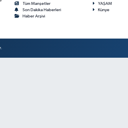
e
Tüm Manşetler
YAŞAM
Son Dakika Haberleri
Künye
Haber Arşivi
r.