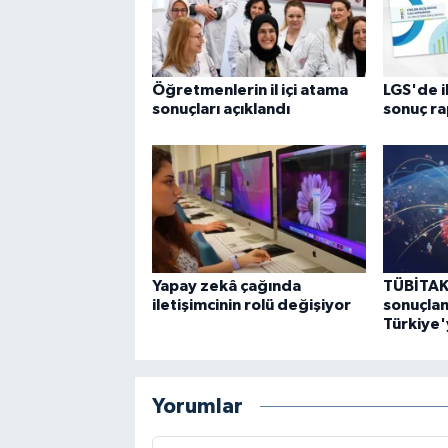
Öğretmenlerin il içi atama
LGS'de i
sonuçları açıklandı
sonuç ra
Yapay zekâ çağında
TÜBİTAK
iletişimcinin rolü değişiyor
sonuçlan
Türkiye'
Yorumlar