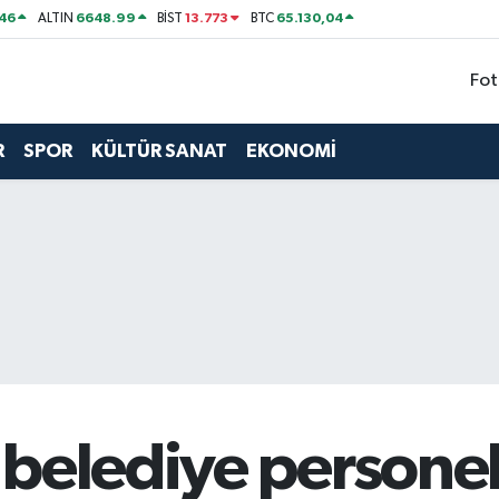
46
6648.99
13.773
65.130,04
ALTIN
BİST
BTC
Fot
R
SPOR
KÜLTÜR SANAT
EKONOMİ
belediye personel