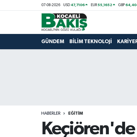
47,7106
55,1652
64,40
07-08-2026
USD
EUR
GBP
Kocaeli Nöbetçi Eczaneler
Kocaeli Hava Durumu
GÜNDEM
BİLİM TEKNOLOJİ
KARİYE
Kocaeli Trafik Yoğunluk Haritası
Süper Lig Puan Durumu ve Fikstür
Tüm Manşetler
Son Dakika Haberleri
HABERLER
EĞİTİM
Haber Arşivi
Keçiören'de 