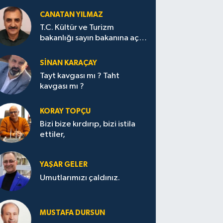
CANATAN YILMAZ
T.C. Kültür ve Turizm
bakanlığı sayın bakanına açık
mektup.
SİNAN KARAÇAY
Tayt kavgası mı ? Taht
kavgası mı ?
KORAY TOPÇU
Bizi bize kırdırıp, bizi istila
ettiler,
YAŞAR GELER
Umutlarımızı çaldınız.
MUSTAFA DURSUN