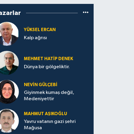
azarlar
YÜKSEL ERCAN
Kalp ağrısı
MEHMET HATİP DENEK
Dünya bir gölgeliktir.
NEVİN GÜLÇEBİ
Giyinmek kumaş değil,
Medeniyettir
MAHMUT AŞIKOĞLU
Yavru vatanın gazi şehri
Mağusa