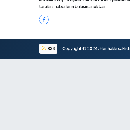
Kocaeli Bakış: Bölgenin nabzını tutan, güvenilir v
tarafsız haberlerin buluşma noktası!
RSS
Copyright © 2024. Her hakkı saklıdı