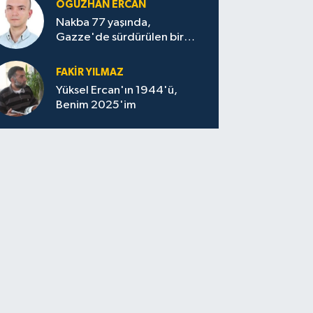
OĞUZHAN ERCAN
Nakba 77 yaşında,
Gazze'de sürdürülen bir
felaketin sessizliği
FAKİR YILMAZ
Yüksel Ercan'ın 1944'ü,
Benim 2025'im