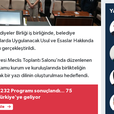
Y
iyeler Birliği iş birliğinde, belediye
larda Uygulanacak Usul ve Esaslar Hakkında
gerçekleştirildi.
esi Meclis Toplantı Salonu'nda düzenlenen
mu kurum ve kuruluşlarında birlikteliğin
bir yazı dilinin oluşturulması hedeflendi.
232 Programı sonuçlandı... 75
Türkiye'ye geliyor
üle