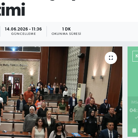
timi
14.06.2026 - 11:36
1 DK
GÜNCELLEME
OKUNMA SÜRESI
İMS
04: