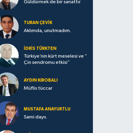
Güldürmek de bir sanattır
TURAN ÇEVİK
Aklımda, unutmadım.
İDRİS TÜRKTEN
Türkiye’nin kürt meselesi ve “
Çin sendromu etkisi”
AYDIN KIROBALI
Müflis tüccar
MUSTAFA ANAYURTLU
Sami dayıı.