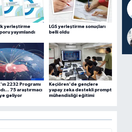
lk yerleştirme
LGS yerleştirme sonuçları
poru yayımlandı
belli oldu
'ın 2232 Programı
Keçiören'de gençlere
dı... 75 araştırmacı
yapay zeka destekli prompt
ye geliyor
mühendisliği eğitimi