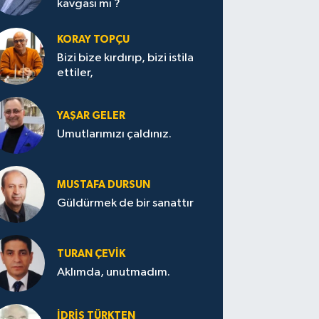
kavgası mı ?
KORAY TOPÇU
Bizi bize kırdırıp, bizi istila
ettiler,
YAŞAR GELER
Umutlarımızı çaldınız.
MUSTAFA DURSUN
Güldürmek de bir sanattır
TURAN ÇEVİK
Aklımda, unutmadım.
İDRİS TÜRKTEN