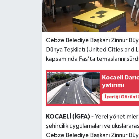
Gebze Belediye Başkanı Zinnur Büyü
Dünya Teşkilatı (United Cities an
kapsamında Fas'ta temaslarını sürd
Kocaeli Darı
yatırımı
İçeriği Görünt
KOCAELİ (İGFA) -
Yerel yönetimlerin
şehircilik uygulamaları ve uluslararas
Gebze Belediye Başkanı Zinnur Büy