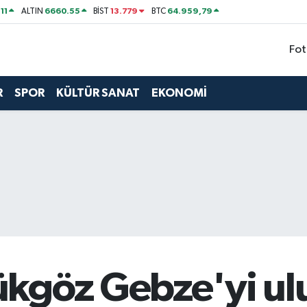
11
6660.55
13.779
64.959,79
ALTIN
BİST
BTC
Fot
R
SPOR
KÜLTÜR SANAT
EKONOMİ
kgöz Gebze'yi ulu