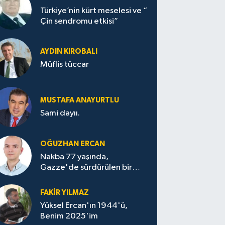
Türkiye’nin kürt meselesi ve “
Çin sendromu etkisi”
AYDIN KIROBALI
Müflis tüccar
MUSTAFA ANAYURTLU
Sami dayıı.
OĞUZHAN ERCAN
Nakba 77 yaşında,
Gazze'de sürdürülen bir
felaketin sessizliği
FAKİR YILMAZ
Yüksel Ercan'ın 1944'ü,
Benim 2025'im