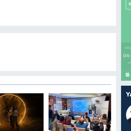
İMS
04:
Y