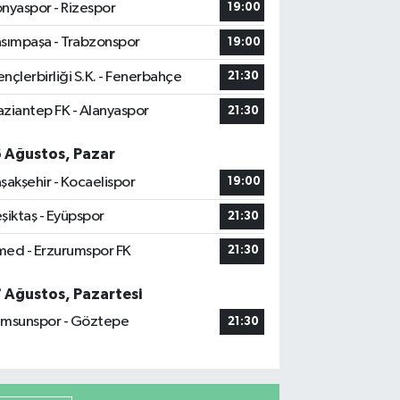
nyaspor - Rizespor
19:00
sımpaşa - Trabzonspor
19:00
nçlerbirliği S.K. - Fenerbahçe
21:30
ziantep FK - Alanyaspor
21:30
6 Ağustos, Pazar
şakşehir - Kocaelispor
19:00
şiktaş - Eyüpspor
21:30
ed - Erzurumspor FK
21:30
7 Ağustos, Pazartesi
msunspor - Göztepe
21:30