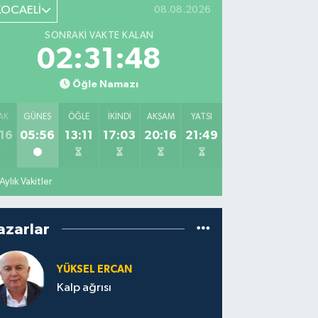
KOCAELİ
08.08.2026
SONRAKI VAKTE KALAN
02:31:47
Öğle Namazı
AK
GÜNEŞ
ÖĞLE
İKINDI
AKŞAM
YATSI
16
05:56
13:11
17:03
20:16
21:49
Aylık Vakitler
azarlar
YÜKSEL ERCAN
Kalp ağrısı