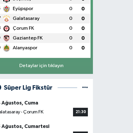
6
Eyüpspor
0
0
7
Galatasaray
0
0
8
Çorum FK
0
0
9
Gaziantep FK
0
0
0
Alanyaspor
0
0
Detaylar için tıklayın
Süper Lig Fikstür
4 Ağustos, Cuma
latasaray - Çorum FK
21:30
5 Ağustos, Cumartesi