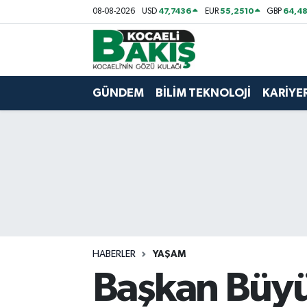
47,7436
55,2510
64,48
08-08-2026
USD
EUR
GBP
Kocaeli Nöbetçi Eczaneler
Kocaeli Hava Durumu
GÜNDEM
BİLİM TEKNOLOJİ
KARİYE
Kocaeli Trafik Yoğunluk Haritası
Süper Lig Puan Durumu ve Fikstür
Tüm Manşetler
Son Dakika Haberleri
HABERLER
YAŞAM
Haber Arşivi
Başkan Büyü