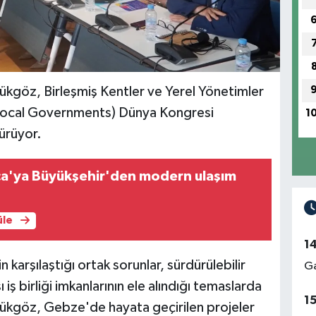
kgöz, Birleşmiş Kentler ve Yerel Yönetimler
d Local Governments) Dünya Kongresi
1
ürüyor.
ca'ya Büyükşehir'den modern ulaşım
üle
1
 karşılaştığı ortak sorunlar, sürdürülebilir
Ga
ı iş birliği imkanlarının ele alındığı temaslarda
1
ükgöz, Gebze'de hayata geçirilen projeler