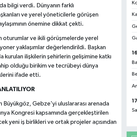
Ko
a bilgi verdi. Dünyanın farklı
kanları ve yerel yöneticilerle görüşen
Ka
ylaşımının önemine dikkat çekti.
Ge
 oturumlar ve ikili görüşmelerde yerel
Ga
yoner yaklaşımlar değerlendirildi. Başkan
1
urulan ilişkilerin şehirlerin gelişimine katkı
Ba
hip olduğu birikim ve tecrübeyi dünya
Be
erini ifade etti.
Am
ANLATILIYOR
1
an Büyükgöz, Gebze'yi uluslararası arenada
Sa
nya Kongresi kapsamında gerçekleştirilen
 yeni iş birlikleri ve ortak projeler açısından