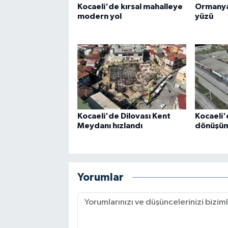
Kocaeli'de kırsal mahalleye
Ormanya
modern yol
yüzü
Kocaeli'de Dilovası Kent
Kocaeli'
Meydanı hızlandı
dönüşüm 
Yorumlar