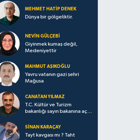
MEHMET HATİP DENEK
Dünya bir gölgeliktir.
NEVİN GÜLÇEBİ
Giyinmek kumaş değil,
Medeniyettir
MAHMUT AŞIKOĞLU
Yavru vatanın gazi şehri
Mağusa
CANATAN YILMAZ
T.C. Kültür ve Turizm
bakanlığı sayın bakanına açık
mektup.
SİNAN KARAÇAY
Tayt kavgası mı ? Taht