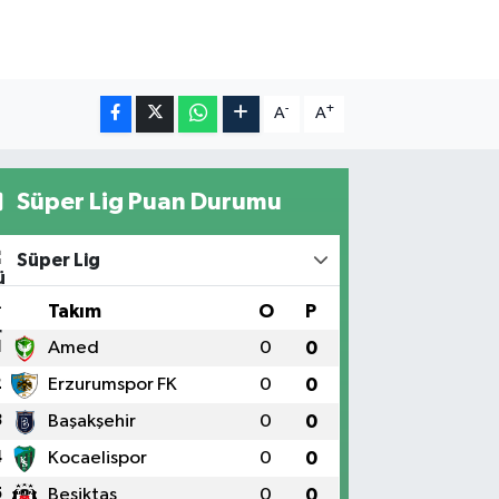
-
+
A
A
Süper Lig Puan Durumu
Süper Lig
#
Takım
O
P
1
Amed
0
0
2
Erzurumspor FK
0
0
3
Başakşehir
0
0
4
Kocaelispor
0
0
5
Beşiktaş
0
0