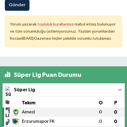
Gönder
Yorum yazarak
topluluk kurallarımızı
kabul etmiş bulunuyor
ve tüm sorumluluğu üstleniyorsunuz. Yazılan yorumlardan
KocaeliBAKIŞGazetesi hiçbir şekilde sorumlu tutulamaz.
Süper Lig Puan Durumu
Süper Lig
#
Takım
O
P
1
Amed
0
0
2
Erzurumspor FK
0
0