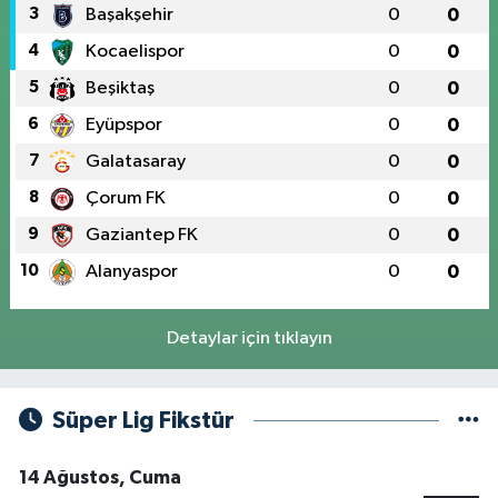
3
Başakşehir
0
0
4
Kocaelispor
0
0
5
Beşiktaş
0
0
6
Eyüpspor
0
0
7
Galatasaray
0
0
8
Çorum FK
0
0
9
Gaziantep FK
0
0
10
Alanyaspor
0
0
Detaylar için tıklayın
Süper Lig Fikstür
14 Ağustos, Cuma