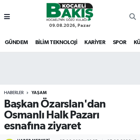
Kocaeli Nöbetçi Eczaneler
09.08.2026, Pazar
Kocaeli Hava Durumu
GÜNDEM
BİLİM TEKNOLOJİ
KARİYER
SPOR
KÜ
Kocaeli Trafik Yoğunluk Haritası
Süper Lig Puan Durumu ve Fikstür
Tüm Manşetler
HABERLER
YAŞAM
Başkan Özarslan'dan
Son Dakika Haberleri
Osmanlı Halk Pazarı
Haber Arşivi
esnafına ziyaret