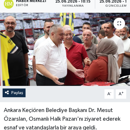
HABER MERKEZI
25.06.2026 - 10:15
25.06.2026 - 11
EDITÖR
YAYINLANMA
GÜNCELLEME
Paylaş
-
+
A
A
Ankara Keçiören Belediye Başkanı Dr. Mesut
Özarslan, Osmanlı Halk Pazarı'nı ziyaret ederek
esnaf ve vatandaşlarla bir araya geldi.