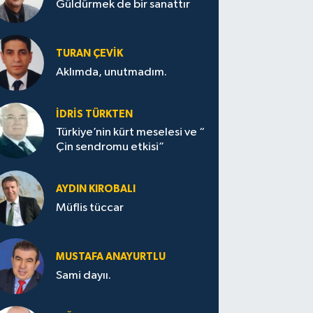
Güldürmek de bir sanattır
TURAN ÇEVİK
Aklımda, unutmadım.
İDRİS TÜRKTEN
Türkiye’nin kürt meselesi ve “
Çin sendromu etkisi”
AYDIN KIROBALI
Müflis tüccar
MUSTAFA ANAYURTLU
Sami dayıı.