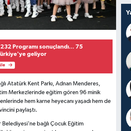
Y
232 Programı sonuçlandı... 75
Türkiye'ye geliyor
üle
ğlı Atatürk Kent Parkı, Adnan Menderes,
im Merkezlerinde eğitim gören 96 minik
enlerinde hem karne heyecanı yaşadı hem de
vincini paylaştı.
 Belediyesi'ne bağlı Çocuk Eğitim