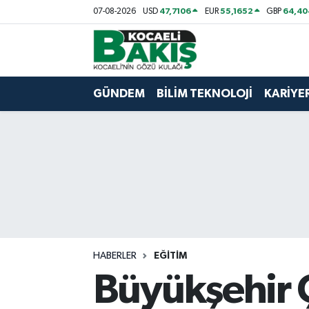
47,7106
55,1652
64,40
07-08-2026
USD
EUR
GBP
Kocaeli Nöbetçi Eczaneler
Kocaeli Hava Durumu
GÜNDEM
BİLİM TEKNOLOJİ
KARİYE
Kocaeli Trafik Yoğunluk Haritası
Süper Lig Puan Durumu ve Fikstür
Tüm Manşetler
Son Dakika Haberleri
HABERLER
EĞİTİM
Haber Arşivi
Büyükşehir 