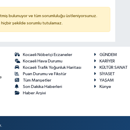
tmiş bulunuyor ve tüm sorumluluğu üstleniyorsunuz.
hiçbir şekilde sorumlu tutulamaz.
Kocaeli Nöbetçi Eczaneler
GÜNDEM
Kocaeli Hava Durumu
KARİYER
Kocaeli Trafik Yoğunluk Haritası
KÜLTÜR SANAT
Puan Durumu ve Fikstür
SİYASET
e
Tüm Manşetler
YAŞAM
Son Dakika Haberleri
Künye
Haber Arşivi
r.