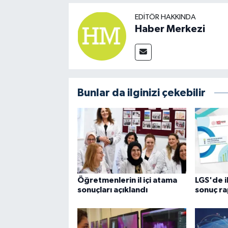
EDITÖR HAKKINDA
Haber Merkezi
Bunlar da ilginizi çekebilir
Öğretmenlerin il içi atama
LGS'de i
sonuçları açıklandı
sonuç ra