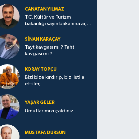
CANATAN YILMAZ
T.C. Kültür ve Turizm
bakanlığı sayın bakanına açık
mektup.
SİNAN KARAÇAY
Tayt kavgası mı ? Taht
kavgası mı ?
KORAY TOPÇU
Bizi bize kırdırıp, bizi istila
ettiler,
YAŞAR GELER
Umutlarımızı çaldınız.
MUSTAFA DURSUN