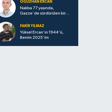
OĞUZHAN ERCAN
Nakba 77 yaşında,
Gazze'de sürdürülen bir
felaketin sessizliği
FAKİR YILMAZ
Yüksel Ercan'ın 1944'ü,
Benim 2025'im