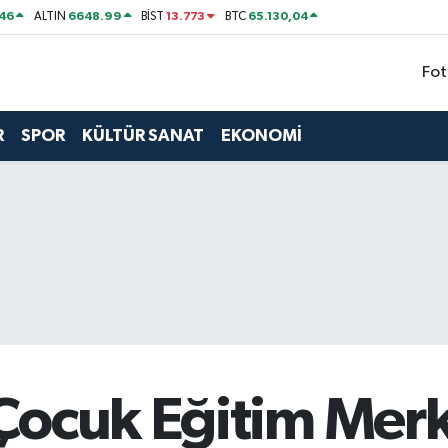
46
6648.99
13.773
65.130,04
ALTIN
BİST
BTC
Fot
R
SPOR
KÜLTÜR SANAT
EKONOMİ
Çocuk Eğitim Merk