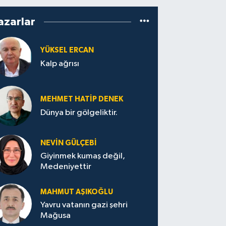
azarlar
YÜKSEL ERCAN
Kalp ağrısı
MEHMET HATİP DENEK
Dünya bir gölgeliktir.
NEVİN GÜLÇEBİ
Giyinmek kumaş değil,
Medeniyettir
MAHMUT AŞIKOĞLU
Yavru vatanın gazi şehri
Mağusa