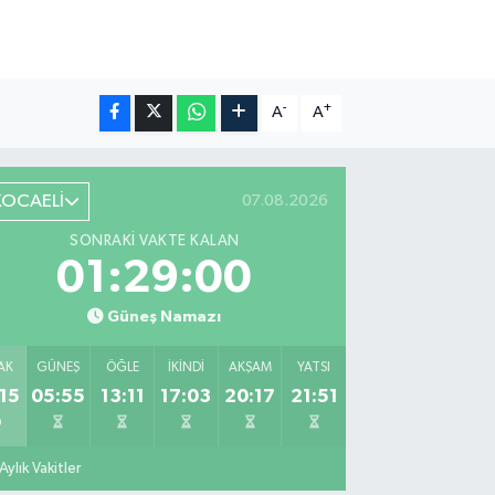
-
+
A
A
KOCAELİ
07.08.2026
SONRAKI VAKTE KALAN
01:28:59
Güneş Namazı
AK
GÜNEŞ
ÖĞLE
İKINDI
AKŞAM
YATSI
15
05:55
13:11
17:03
20:17
21:51
Aylık Vakitler