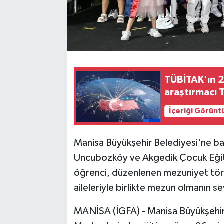
TÜBİTAK'ın 2
araştırmacı 
İçeriği Görünt
Manisa Büyükşehir Belediyesi'ne ba
Uncubozköy ve Akgedik Çocuk Eğit
öğrenci, düzenlenen mezuniyet tör
aileleriyle birlikte mezun olmanın se
MANİSA (İGFA) - Manisa Büyükşehir