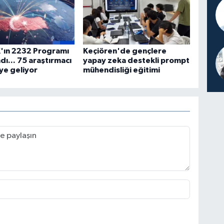
'ın 2232 Programı
Keçiören'de gençlere
dı... 75 araştırmacı
yapay zeka destekli prompt
ye geliyor
mühendisliği eğitimi