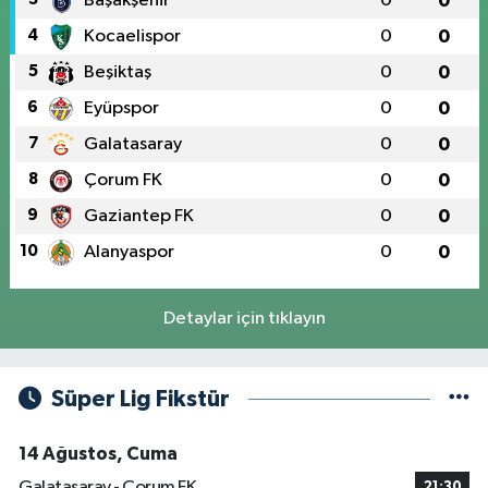
Başakşehir
0
0
4
Kocaelispor
0
0
5
Beşiktaş
0
0
6
Eyüpspor
0
0
7
Galatasaray
0
0
8
Çorum FK
0
0
9
Gaziantep FK
0
0
10
Alanyaspor
0
0
Detaylar için tıklayın
Süper Lig Fikstür
14 Ağustos, Cuma
Galatasaray - Çorum FK
21:30