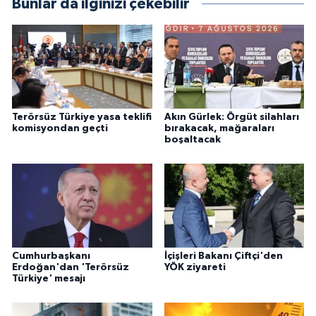
Bunlar da ilginizi çekebilir
Terörsüz Türkiye yasa teklifi
Akın Gürlek: Örgüt silahları
komisyondan geçti
bırakacak, mağaraları
boşaltacak
Cumhurbaşkanı
İçişleri Bakanı Çiftçi'den
Erdoğan'dan 'Terörsüz
YÖK ziyareti
Türkiye' mesajı