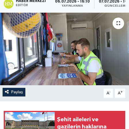
HABER MERKEZI
06.07.2026 - 16:10
07.07.2026 - 10
EDITÖR
YAYINLANMA
GÜNCELLEME
Paylaş
-
+
A
A
Şehit aileleri ve
gazilerin haklarına