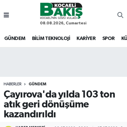
Kocaeli Nöbetçi Eczaneler
08.08.2026, Cumartesi
Kocaeli Hava Durumu
GÜNDEM
BİLİM TEKNOLOJİ
KARİYER
SPOR
KÜ
Kocaeli Trafik Yoğunluk Haritası
Süper Lig Puan Durumu ve Fikstür
Tüm Manşetler
HABERLER
GÜNDEM
Çayırova'da yılda 103 ton
Son Dakika Haberleri
atık geri dönüşüme
Haber Arşivi
kazandırıldı