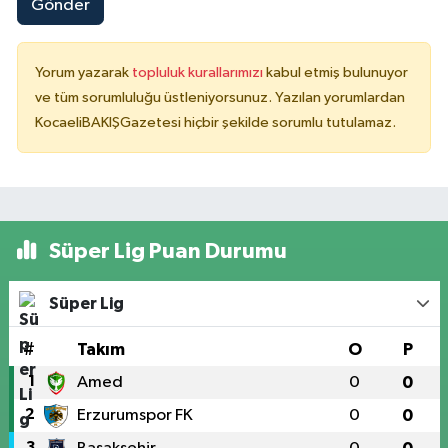
Gönder
Yorum yazarak
topluluk kurallarımızı
kabul etmiş bulunuyor
ve tüm sorumluluğu üstleniyorsunuz. Yazılan yorumlardan
KocaeliBAKIŞGazetesi hiçbir şekilde sorumlu tutulamaz.
Süper Lig Puan Durumu
Süper Lig
#
Takım
O
P
1
Amed
0
0
2
Erzurumspor FK
0
0
3