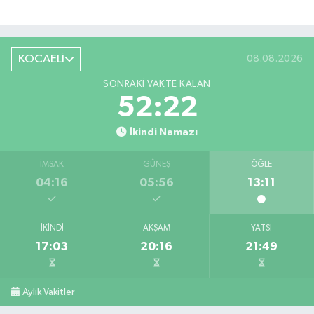
KOCAELİ
08.08.2026
SONRAKI VAKTE KALAN
52:21
İkindi Namazı
İMSAK
GÜNEŞ
ÖĞLE
04:16
05:56
13:11
İKINDI
AKŞAM
YATSI
17:03
20:16
21:49
Aylık Vakitler