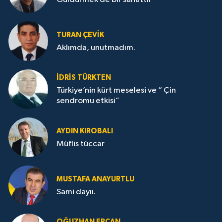
TURAN ÇEVİK
Aklımda, unutmadım.
İDRİS TÜRKTEN
Türkiye’nin kürt meselesi ve “ Çin
sendromu etkisi”
AYDIN KIROBALI
Müflis tüccar
MUSTAFA ANAYURTLU
Sami dayıı.
OĞUZHAN ERCAN