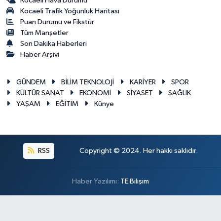
Kocaeli Hava Durumu
Kocaeli Trafik Yoğunluk Haritası
Puan Durumu ve Fikstür
Tüm Manşetler
Son Dakika Haberleri
Haber Arşivi
GÜNDEM
BİLİM TEKNOLOJİ
KARİYER
SPOR
KÜLTÜR SANAT
EKONOMİ
SİYASET
SAĞLIK
YAŞAM
EĞİTİM
Künye
RSS
Copyright © 2024. Her hakkı saklıdır.
Haber Yazılımı:
TE Bilişim