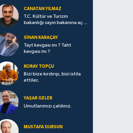
CANATAN YILMAZ
T.C. Kültür ve Turizm
bakanlığı sayın bakanına açık
mektup.
SİNAN KARAÇAY
Tayt kavgası mı ? Taht
kavgası mı ?
KORAY TOPÇU
Bizi bize kırdırıp, bizi istila
ettiler,
YAŞAR GELER
Umutlarımızı çaldınız.
MUSTAFA DURSUN