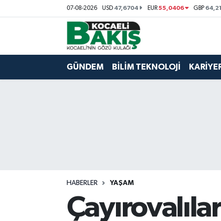
47,6704
55,0406
64,2
07-08-2026
USD
EUR
GBP
Kocaeli Nöbetçi Eczaneler
Kocaeli Hava Durumu
GÜNDEM
BİLİM TEKNOLOJİ
KARİYE
Kocaeli Trafik Yoğunluk Haritası
Süper Lig Puan Durumu ve Fikstür
Tüm Manşetler
Son Dakika Haberleri
HABERLER
YAŞAM
Haber Arşivi
Çayırovalılar