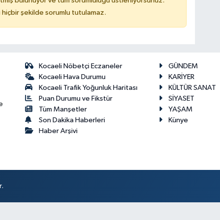
tmiş bulunuyor ve tüm sorumluluğu üstleniyorsunuz.
hiçbir şekilde sorumlu tutulamaz.
Kocaeli Nöbetçi Eczaneler
GÜNDEM
Kocaeli Hava Durumu
KARİYER
Kocaeli Trafik Yoğunluk Haritası
KÜLTÜR SANAT
Puan Durumu ve Fikstür
SİYASET
e
Tüm Manşetler
YAŞAM
Son Dakika Haberleri
Künye
Haber Arşivi
r.