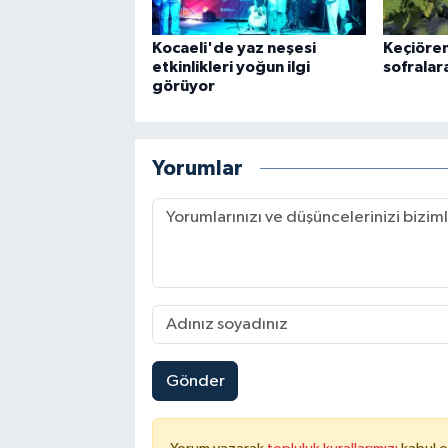
Kocaeli'de yaz neşesi
Keçiöre
etkinlikleri yoğun ilgi
sofralar
görüyor
Yorumlar
Gönder