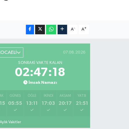
-
+
A
A
KOCAELİ
07.08.2026
SONRAKI VAKTE KALAN
02:47:17
İmsak Namazı
AK
GÜNEŞ
ÖĞLE
İKINDI
AKŞAM
YATSI
15
05:55
13:11
17:03
20:17
21:51
Aylık Vakitler