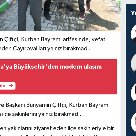
Y
 Çiftçi, Kurban Bayramı arifesinde, vefat
 eden Çayırovalıları yalnız bırakmadı.
ca'ya Büyükşehir'den modern ulaşım
üle
e Başkanı Bünyamin Çiftçi, Kurban Bayramı
ilçe sakinlerini yalnız bırakmadı.
 yakınlarını ziyaret eden ilçe sakinleriyle bir