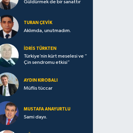
Güldürmek de bir sanattır
TURAN ÇEVİK
Aklımda, unutmadım.
İDRİS TÜRKTEN
Türkiye’nin kürt meselesi ve “
Çin sendromu etkisi”
AYDIN KIROBALI
Müflis tüccar
MUSTAFA ANAYURTLU
Sami dayıı.