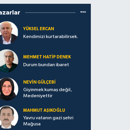
azarlar
YÜKSEL ERCAN
Kendimizi kurtarabilirsek.
MEHMET HATİP DENEK
Durum bundan ibaret
NEVİN GÜLÇEBİ
Giyinmek kumaş değil,
Medeniyettir
MAHMUT AŞIKOĞLU
Yavru vatanın gazi şehri
Mağusa