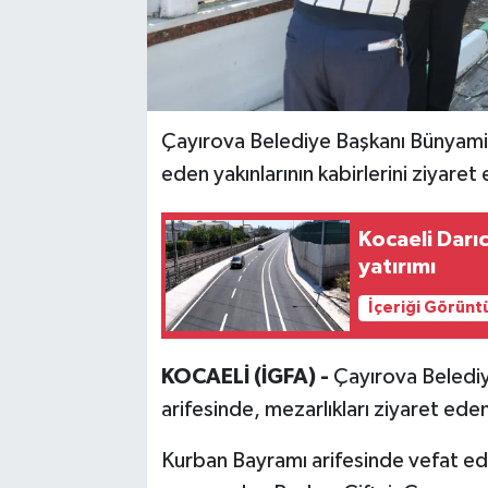
Çayırova Belediye Başkanı Bünyamin
eden yakınlarının kabirlerini ziyaret
Kocaeli Darı
yatırımı
İçeriği Görünt
KOCAELİ (İGFA) -
Çayırova Belediy
arifesinde, mezarlıkları ziyaret eden 
Kurban Bayramı arifesinde vefat eden