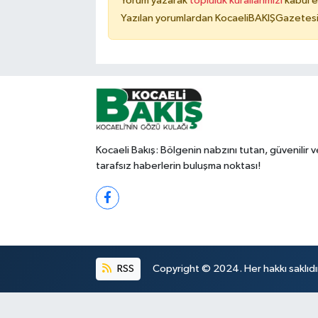
Yorum yazarak
topluluk kurallarımızı
kabul e
Yazılan yorumlardan KocaeliBAKIŞGazetesi 
Kocaeli Bakış: Bölgenin nabzını tutan, güvenilir v
tarafsız haberlerin buluşma noktası!
RSS
Copyright © 2024. Her hakkı saklıdı