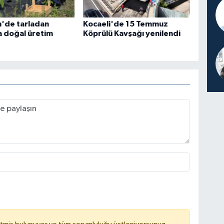
n'de tarladan
Kocaeli'de 15 Temmuz
a doğal üretim
Köprülü Kavşağı yenilendi