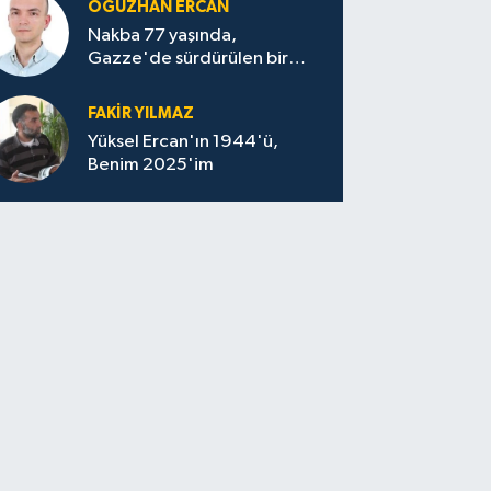
OĞUZHAN ERCAN
Nakba 77 yaşında,
Gazze'de sürdürülen bir
felaketin sessizliği
FAKİR YILMAZ
Yüksel Ercan'ın 1944'ü,
Benim 2025'im