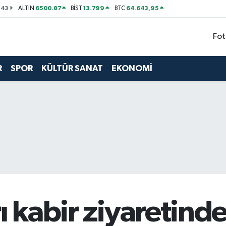
143
6500.87
13.799
64.643,95
ALTIN
BİST
BTC
Fot
R
SPOR
KÜLTÜR SANAT
EKONOMİ
ı kabir ziyaretinde