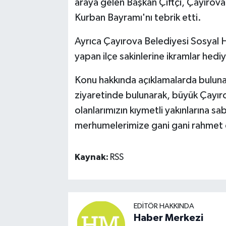
araya gelen Başkan Çiftçi, Çayırovalı
Kurban Bayramı'nı tebrik etti.
Ayrıca Çayırova Belediyesi Sosyal H
yapan ilçe sakinlerine ikramlar hediy
Konu hakkında açıklamalarda buluna
ziyaretinde bulunarak, büyük Çayıro
olanlarımızın kıymetli yakınlarına s
merhumelerimize gani gani rahmet ey
Kaynak:
RSS
EDITÖR HAKKINDA
Haber Merkezi