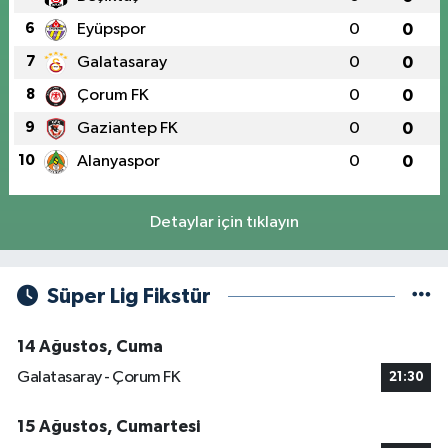
6
Eyüpspor
0
0
7
Galatasaray
0
0
8
Çorum FK
0
0
9
Gaziantep FK
0
0
10
Alanyaspor
0
0
Detaylar için tıklayın
Süper Lig Fikstür
14 Ağustos, Cuma
Galatasaray - Çorum FK
21:30
15 Ağustos, Cumartesi