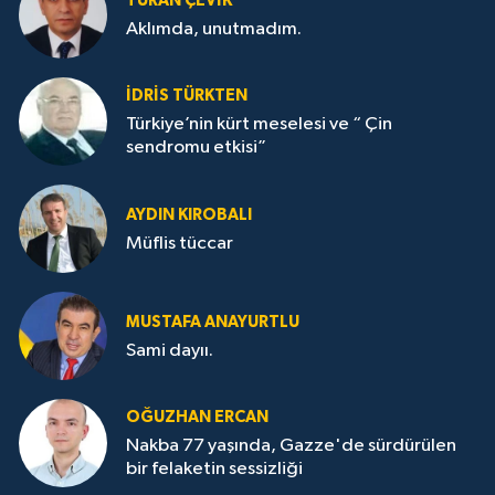
TURAN ÇEVİK
Aklımda, unutmadım.
İDRİS TÜRKTEN
Türkiye’nin kürt meselesi ve “ Çin
sendromu etkisi”
AYDIN KIROBALI
Müflis tüccar
MUSTAFA ANAYURTLU
Sami dayıı.
OĞUZHAN ERCAN
Nakba 77 yaşında, Gazze'de sürdürülen
bir felaketin sessizliği