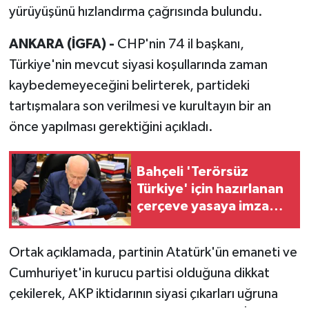
yürüyüşünü hızlandırma çağrısında bulundu.
ANKARA (İGFA) -
CHP'nin 74 il başkanı,
Türkiye'nin mevcut siyasi koşullarında zaman
kaybedemeyeceğini belirterek, partideki
tartışmalara son verilmesi ve kurultayın bir an
önce yapılması gerektiğini açıkladı.
Bahçeli 'Terörsüz
Türkiye' için hazırlanan
çerçeve yasaya imza
attı
Ortak açıklamada, partinin Atatürk'ün emaneti ve
Cumhuriyet'in kurucu partisi olduğuna dikkat
çekilerek, AKP iktidarının siyasi çıkarları uğruna