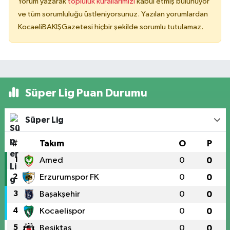
Yorum yazarak
topluluk kurallarımızı
kabul etmiş bulunuyor
ve tüm sorumluluğu üstleniyorsunuz. Yazılan yorumlardan
KocaeliBAKIŞGazetesi hiçbir şekilde sorumlu tutulamaz.
Süper Lig Puan Durumu
Süper Lig
#
Takım
O
P
1
Amed
0
0
2
Erzurumspor FK
0
0
3
Başakşehir
0
0
4
Kocaelispor
0
0
5
Beşiktaş
0
0