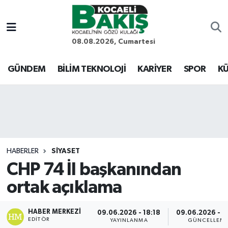
Kocaeli Nöbetçi Eczaneler
08.08.2026, Cumartesi
Kocaeli Hava Durumu
GÜNDEM
BİLİM TEKNOLOJİ
KARİYER
SPOR
KÜ
Kocaeli Trafik Yoğunluk Haritası
Süper Lig Puan Durumu ve Fikstür
Tüm Manşetler
HABERLER
SİYASET
CHP 74 İl başkanından
Son Dakika Haberleri
ortak açıklama
Haber Arşivi
HABER MERKEZI
09.06.2026 - 18:18
09.06.2026 - 2
EDITÖR
YAYINLANMA
GÜNCELLEM