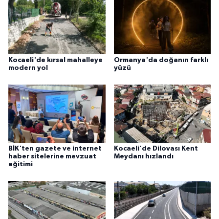
Kocaeli'de kırsal mahalleye
Ormanya'da doğanın farklı
modern yol
yüzü
BİK'ten gazete ve internet
Kocaeli'de Dilovası Kent
haber sitelerine mevzuat
Meydanı hızlandı
eğitimi