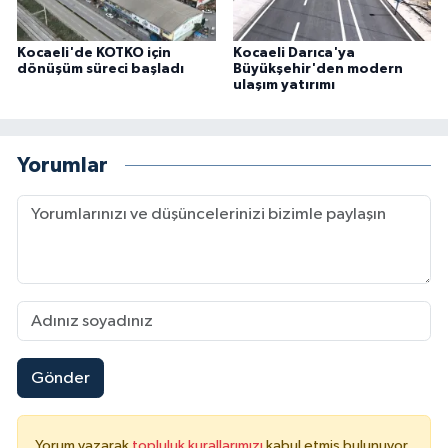
Kocaeli'de KOTKO için
Kocaeli Darıca'ya
dönüşüm süreci başladı
Büyükşehir'den modern
ulaşım yatırımı
Yorumlar
Gönder
Yorum yazarak
topluluk kurallarımızı
kabul etmiş bulunuyor