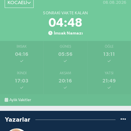
KOCAELİ
08.08.2026
SONRAKI VAKTE KALAN
04:47
İmsak Namazı
İMSAK
GÜNEŞ
ÖĞLE
04:16
05:56
13:11
İKINDI
AKŞAM
YATSI
17:03
20:16
21:49
Aylık Vakitler
Yazarlar