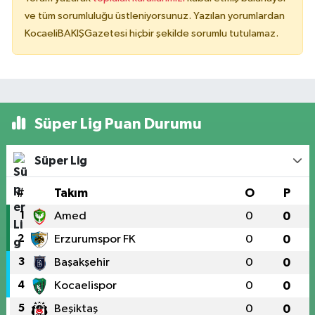
ve tüm sorumluluğu üstleniyorsunuz. Yazılan yorumlardan
KocaeliBAKIŞGazetesi hiçbir şekilde sorumlu tutulamaz.
Süper Lig Puan Durumu
Süper Lig
#
Takım
O
P
1
Amed
0
0
2
Erzurumspor FK
0
0
3
Başakşehir
0
0
4
Kocaelispor
0
0
5
Beşiktaş
0
0