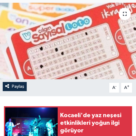
Paylaş
-
+
A
A
Kocaeli'de yaz neşesi
etkinlikleri yoğun ilgi
görüyor