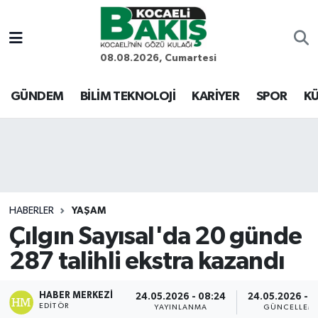
Kocaeli Nöbetçi Eczaneler
08.08.2026, Cumartesi
Kocaeli Hava Durumu
GÜNDEM
BİLİM TEKNOLOJİ
KARİYER
SPOR
KÜ
Kocaeli Trafik Yoğunluk Haritası
Süper Lig Puan Durumu ve Fikstür
Tüm Manşetler
HABERLER
YAŞAM
Çılgın Sayısal'da 20 günde
Son Dakika Haberleri
287 talihli ekstra kazandı
Haber Arşivi
HABER MERKEZI
24.05.2026 - 08:24
24.05.2026 - 1
EDITÖR
YAYINLANMA
GÜNCELLEM