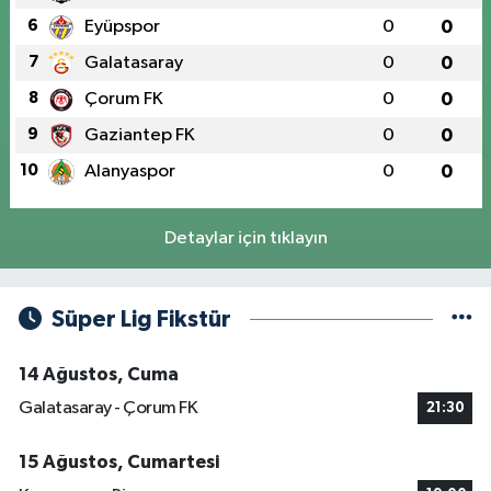
6
Eyüpspor
0
0
7
Galatasaray
0
0
8
Çorum FK
0
0
9
Gaziantep FK
0
0
10
Alanyaspor
0
0
Detaylar için tıklayın
Süper Lig Fikstür
14 Ağustos, Cuma
Galatasaray - Çorum FK
21:30
15 Ağustos, Cumartesi