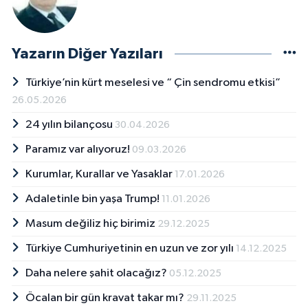
Yazarın Diğer Yazıları
Türkiye’nin kürt meselesi ve “ Çin sendromu etkisi”
26.05.2026
24 yılın bilançosu
30.04.2026
Paramız var alıyoruz!
09.03.2026
Kurumlar, Kurallar ve Yasaklar
17.01.2026
Adaletinle bin yaşa Trump!
11.01.2026
Masum değiliz hiç birimiz
29.12.2025
Türkiye Cumhuriyetinin en uzun ve zor yılı
14.12.2025
Daha nelere şahit olacağız?
05.12.2025
Öcalan bir gün kravat takar mı?
29.11.2025