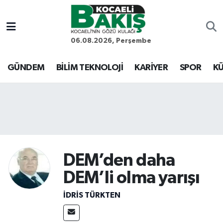
Kocaeli Nöbetçi Eczaneler
06.08.2026, Perşembe
Kocaeli Hava Durumu
GÜNDEM
BİLİM TEKNOLOJİ
KARİYER
SPOR
KÜ
Kocaeli Trafik Yoğunluk Haritası
Süper Lig Puan Durumu ve Fikstür
Tüm Manşetler
DEM’den daha
Son Dakika Haberleri
DEM’li olma yarışı
Haber Arşivi
İDRİS TÜRKTEN