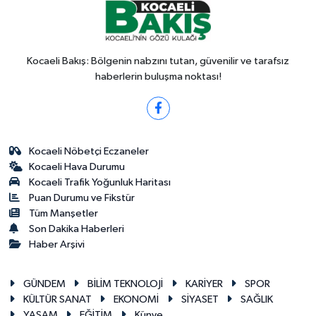
Kocaeli Bakış: Bölgenin nabzını tutan, güvenilir ve tarafsız
haberlerin buluşma noktası!
Kocaeli Nöbetçi Eczaneler
Kocaeli Hava Durumu
Kocaeli Trafik Yoğunluk Haritası
Puan Durumu ve Fikstür
Tüm Manşetler
Son Dakika Haberleri
Haber Arşivi
GÜNDEM
BİLİM TEKNOLOJİ
KARİYER
SPOR
KÜLTÜR SANAT
EKONOMİ
SİYASET
SAĞLIK
YAŞAM
EĞİTİM
Künye