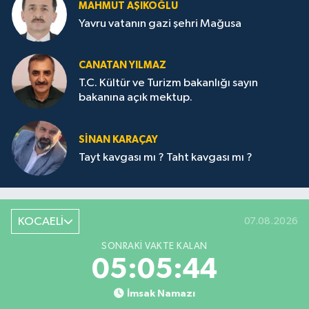
MAHMUT AŞIKOĞLU
Yavru vatanın gazi şehri Mağusa
CANATAN YILMAZ
T.C. Kültür ve Turizm bakanlığı sayın
bakanına açık mektup.
SİNAN KARAÇAY
Tayt kavgası mı ? Taht kavgası mı ?
KOCAELİ
07.08.2026
SONRAKI VAKTE KALAN
05:05:44
İmsak Namazı