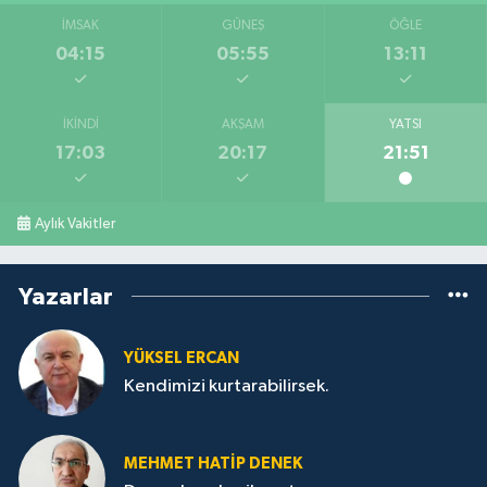
İMSAK
GÜNEŞ
ÖĞLE
04:15
05:55
13:11
İKINDI
AKŞAM
YATSI
17:03
20:17
21:51
Aylık Vakitler
Yazarlar
YÜKSEL ERCAN
Kendimizi kurtarabilirsek.
MEHMET HATİP DENEK