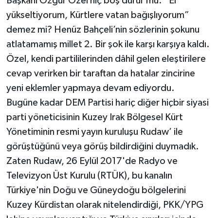
Başkanı Özgür Özel hiç boş durur mu: “El
yükseltiyorum, Kürtlere vatan bağışlıyorum”
demez mi? Henüz Bahçeli’nin sözlerinin şokunu
atlatamamış millet 2. Bir şok ile karşı karşıya kaldı.
Özel, kendi partililerinden dâhil gelen eleştirilere
cevap verirken bir taraftan da hatalar zincirine
yeni eklemler yapmaya devam ediyordu.
Bugüne kadar DEM Partisi hariç diğer hiçbir siyasi
parti yöneticisinin Kuzey Irak Bölgesel Kürt
Yönetiminin resmi yayın kuruluşu Rudaw’ ile
görüştüğünü veya görüş bildirdiğini duymadık.
Zaten Rudaw, 26 Eylül 2017'de Radyo ve
Televizyon Üst Kurulu (RTÜK), bu kanalın
Türkiye'nin Doğu ve Güneydoğu bölgelerini
Kuzey Kürdistan olarak nitelendirdiği, PKK/YPG