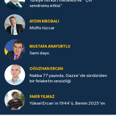
Türkiye’nin kürt meselesi ve “ Çin
sendromu etkisi”
AYDIN KIROBALI
Müflis tüccar
MUSTAFA ANAYURTLU
Sami dayıı.
OĞUZHAN ERCAN
Nakba 77 yaşında, Gazze'de sürdürülen
bir felaketin sessizliği
FAKİR YILMAZ
Yüksel Ercan'ın 1944'ü, Benim 2025'im