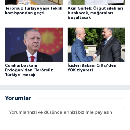
Terörsüz Türkiye yasa teklifi
Akın Gürlek: Örgüt silahları
komisyondan geçti
bırakacak, mağaraları
boşaltacak
Cumhurbaşkanı
İçişleri Bakanı Çiftçi'den
Erdoğan'dan 'Terörsüz
YÖK ziyareti
Türkiye' mesajı
Yorumlar