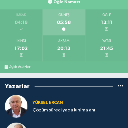
Öğle Namazı
İMSAK
GÜNEŞ
ÖĞLE
04:19
05:58
13:11
İKINDI
AKŞAM
YATSI
17:02
20:13
21:45
Aylık Vakitler
Yazarlar
YÜKSEL ERCAN
Çözüm süreci yada kırılma anı