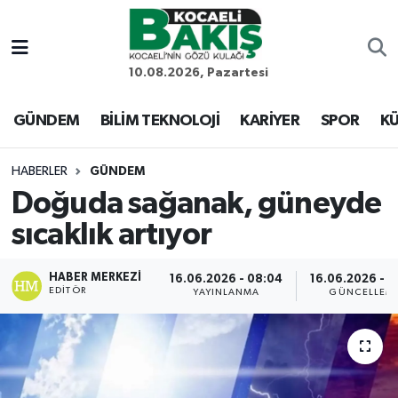
Kocaeli Nöbetçi Eczaneler
10.08.2026, Pazartesi
Kocaeli Hava Durumu
GÜNDEM
BİLİM TEKNOLOJİ
KARİYER
SPOR
KÜ
Kocaeli Trafik Yoğunluk Haritası
HABERLER
GÜNDEM
Doğuda sağanak, güneyde
Süper Lig Puan Durumu ve Fikstür
sıcaklık artıyor
Tüm Manşetler
HABER MERKEZI
16.06.2026 - 08:04
16.06.2026 - 0
EDITÖR
Son Dakika Haberleri
YAYINLANMA
GÜNCELLEM
Haber Arşivi