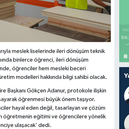
İMS
04:
ıyla meslek liselerinde ileri dönüşüm teknik
pında binlerce öğrenci, ileri dönüşüm
sinde, öğrenciler hem mesleki beceri
Y
etim modelleri hakkında bilgi sahibi olacak.
re Başkanı Gökçen Adanur, protokole ilişkin
aşayarak öğrenmesi büyük önem taşıyor.
iler hayal eden değil, tasarlayan ve çözüm
in öğretmenin eğitimi ve öğrencilere yönelik
nciye ulaşacak' dedi.