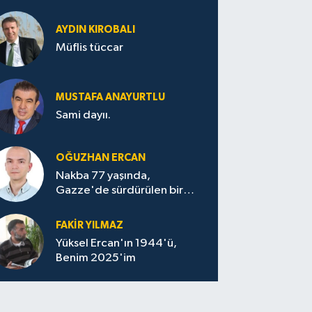
AYDIN KIROBALI
Müflis tüccar
MUSTAFA ANAYURTLU
Sami dayıı.
OĞUZHAN ERCAN
Nakba 77 yaşında,
Gazze'de sürdürülen bir
felaketin sessizliği
FAKİR YILMAZ
Yüksel Ercan'ın 1944'ü,
Benim 2025'im