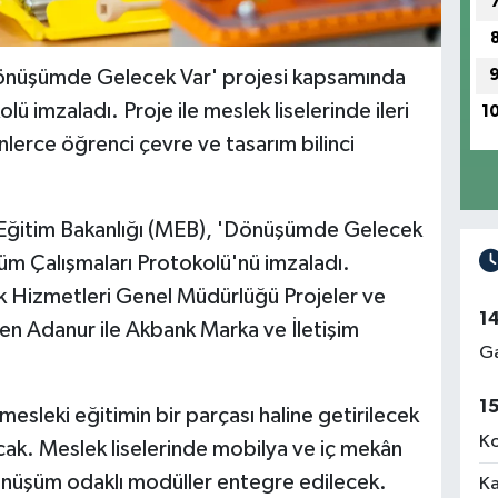
'Dönüşümde Gelecek Var' projesi kapsamında
olü imzaladı. Proje ile meslek liselerinde ileri
1
lerce öğrenci çevre ve tasarım bilinci
i Eğitim Bakanlığı (MEB), 'Dönüşümde Gelecek
üm Çalışmaları Protokolü'nü imzaladı.
 Hizmetleri Genel Müdürlüğü Projeler ve
1
en Adanur ile Akbank Marka ve İletişim
Ga
1
mesleki eğitimin bir parçası haline getirilecek
Ko
acak. Meslek liselerinde mobilya ve iç mekân
dönüşüm odaklı modüller entegre edilecek.
Ka