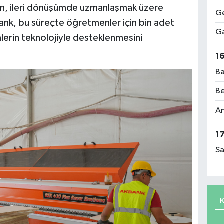
tmen, ileri dönüşümde uzmanlaşmak üzere
Ge
bank, bu süreçte öğretmenler için bin adet
Ga
mlerin teknolojiyle desteklenmesini
1
Ba
Be
Am
1
Sa