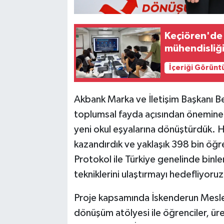
Keçiören'de
mühendisliği
İçeriği Görünt
Akbank Marka ve İletişim Başkanı Beri
toplumsal fayda açısından önemine d
yeni okul eşyalarına dönüştürdük. H
kazandırdık ve yaklaşık 398 bin öğ
Protokol ile Türkiye genelinde binle
tekniklerini ulaştırmayı hedefliyoruz'
Proje kapsamında İskenderun Mesleki
dönüşüm atölyesi ile öğrenciler, üre