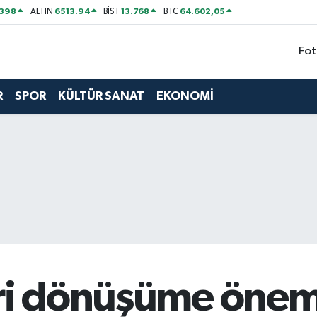
2398
6513.94
13.768
64.602,05
ALTIN
BİST
BTC
Fot
R
SPOR
KÜLTÜR SANAT
EKONOMİ
eri dönüşüme önem