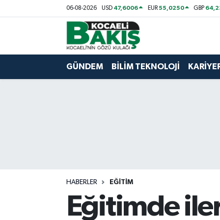
47,6006
55,0250
64,
06-08-2026
USD
EUR
GBP
Kocaeli Nöbetçi Eczaneler
Kocaeli Hava Durumu
GÜNDEM
BİLİM TEKNOLOJİ
KARİYE
Kocaeli Trafik Yoğunluk Haritası
Süper Lig Puan Durumu ve Fikstür
Tüm Manşetler
Son Dakika Haberleri
HABERLER
EĞİTİM
Haber Arşivi
Eğitimde il