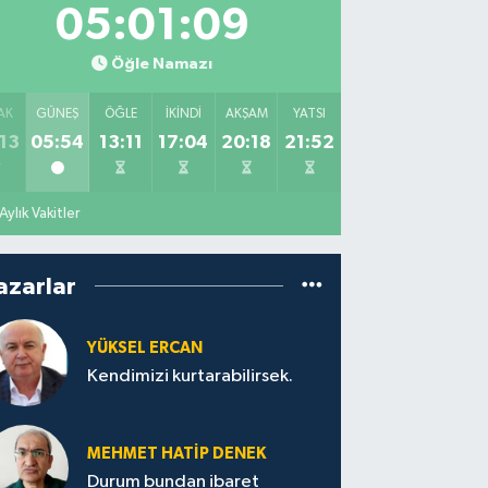
05:01:07
Öğle Namazı
AK
GÜNEŞ
ÖĞLE
İKINDI
AKŞAM
YATSI
13
05:54
13:11
17:04
20:18
21:52
Aylık Vakitler
azarlar
YÜKSEL ERCAN
Kendimizi kurtarabilirsek.
MEHMET HATİP DENEK
Durum bundan ibaret