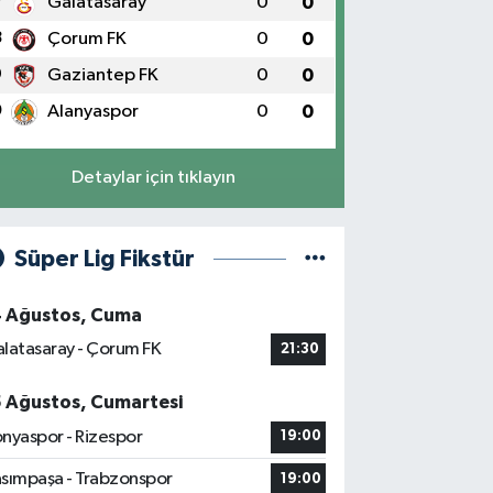
7
Galatasaray
0
0
8
Çorum FK
0
0
9
Gaziantep FK
0
0
0
Alanyaspor
0
0
Detaylar için tıklayın
Süper Lig Fikstür
4 Ağustos, Cuma
latasaray - Çorum FK
21:30
5 Ağustos, Cumartesi
nyaspor - Rizespor
19:00
sımpaşa - Trabzonspor
19:00