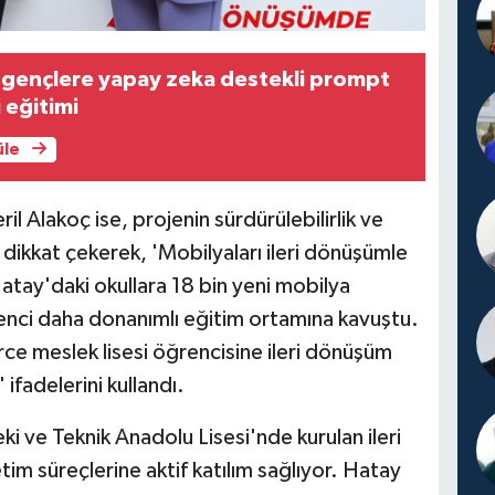
 gençlere yapay zeka destekli prompt
 eğitimi
üle
l Alakoç ise, projenin sürdürülebilirlik ve
ikkat çekerek, 'Mobilyaları ileri dönüşümle
atay'daki okullara 18 bin yeni mobilya
renci daha donanımlı eğitim ortamına kavuştu.
rce meslek lisesi öğrencisine ileri dönüşüm
 ifadelerini kullandı.
 ve Teknik Anadolu Lisesi'nde kurulan ileri
tim süreçlerine aktif katılım sağlıyor. Hatay