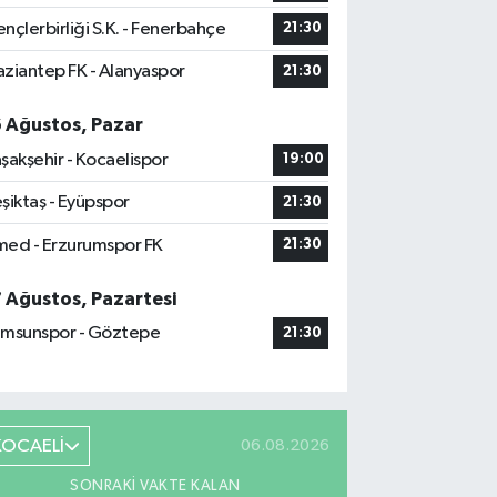
nçlerbirliği S.K. - Fenerbahçe
21:30
ziantep FK - Alanyaspor
21:30
6 Ağustos, Pazar
şakşehir - Kocaelispor
19:00
şiktaş - Eyüpspor
21:30
ed - Erzurumspor FK
21:30
7 Ağustos, Pazartesi
msunspor - Göztepe
21:30
KOCAELİ
06.08.2026
SONRAKI VAKTE KALAN