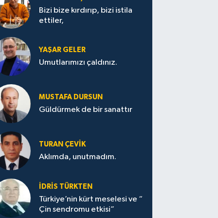
Bizi bize kırdırıp, bizi istila
ettiler,
YAŞAR GELER
Umutlarımızı çaldınız.
MUSTAFA DURSUN
Güldürmek de bir sanattır
TURAN ÇEVİK
Aklımda, unutmadım.
İDRİS TÜRKTEN
Türkiye’nin kürt meselesi ve “
Çin sendromu etkisi”