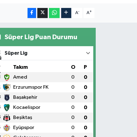
-
+
A
A
Süper Lig Puan Durumu
Süper Lig
#
Takım
O
P
1
Amed
0
0
2
Erzurumspor FK
0
0
3
Başakşehir
0
0
4
Kocaelispor
0
0
5
Beşiktaş
0
0
6
Eyüpspor
0
0