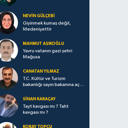
NEVİN GÜLÇEBİ
Giyinmek kumaş değil,
Medeniyettir
MAHMUT AŞIKOĞLU
Yavru vatanın gazi şehri
Mağusa
CANATAN YILMAZ
T.C. Kültür ve Turizm
bakanlığı sayın bakanına açık
mektup.
SİNAN KARAÇAY
Tayt kavgası mı ? Taht
kavgası mı ?
KORAY TOPÇU