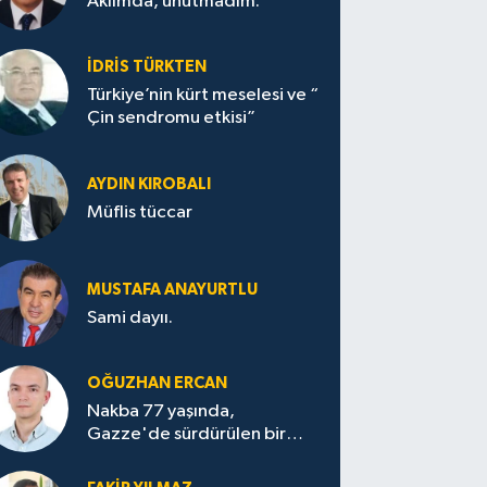
Aklımda, unutmadım.
İDRİS TÜRKTEN
Türkiye’nin kürt meselesi ve “
Çin sendromu etkisi”
AYDIN KIROBALI
Müflis tüccar
MUSTAFA ANAYURTLU
Sami dayıı.
OĞUZHAN ERCAN
Nakba 77 yaşında,
Gazze'de sürdürülen bir
felaketin sessizliği