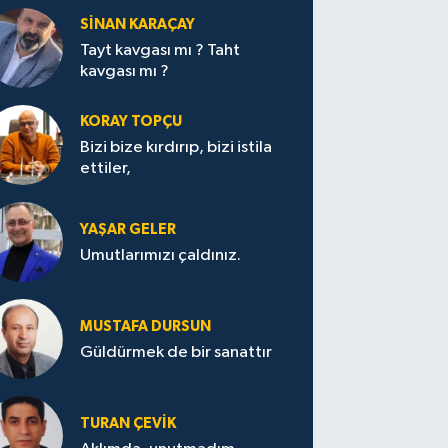
SİNAN KARAÇAY
Tayt kavgası mı ? Taht
kavgası mı ?
KORAY TOPÇU
Bizi bize kırdırıp, bizi istila
ettiler,
YAŞAR GELER
Umutlarımızı çaldınız.
MUSTAFA DURSUN
Güldürmek de bir sanattır
TURAN ÇEVİK