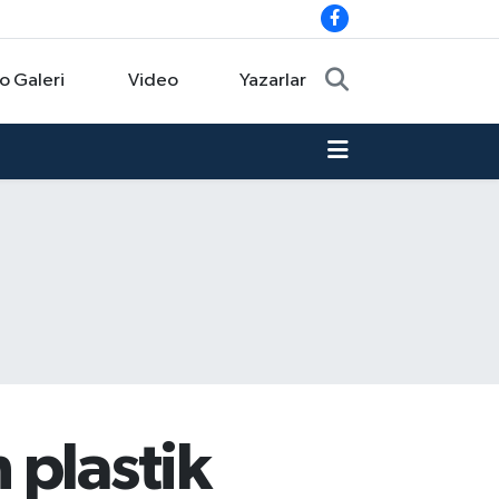
o Galeri
Video
Yazarlar
 plastik