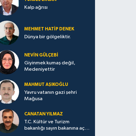
Kalp ağrısı
MEHMET HATİP DENEK
Dünya bir gölgeliktir.
NEVİN GÜLÇEBİ
Giyinmek kumaş değil,
Medeniyettir
MAHMUT AŞIKOĞLU
Yavru vatanın gazi şehri
Mağusa
CANATAN YILMAZ
T.C. Kültür ve Turizm
bakanlığı sayın bakanına açık
mektup.