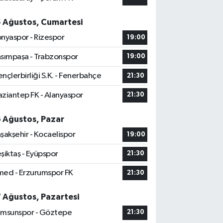
5 Ağustos, Cumartesi
nyaspor - Rizespor
19:00
sımpaşa - Trabzonspor
19:00
nçlerbirliği S.K. - Fenerbahçe
21:30
ziantep FK - Alanyaspor
21:30
6 Ağustos, Pazar
şakşehir - Kocaelispor
19:00
şiktaş - Eyüpspor
21:30
ed - Erzurumspor FK
21:30
7 Ağustos, Pazartesi
msunspor - Göztepe
21:30