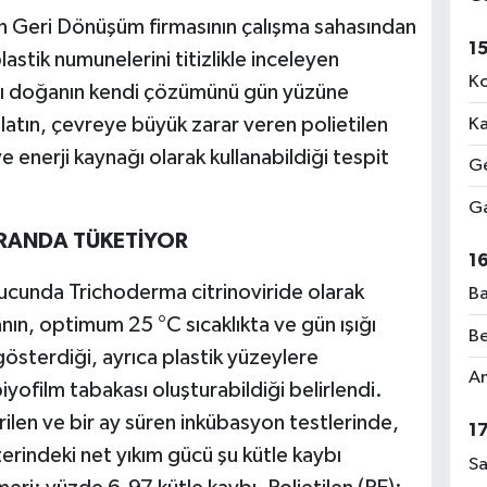
n Geri Dönüşüm firmasının çalışma sahasından
1
stik numunelerini titizlikle inceleyen
Ko
karşı doğanın kendi çözümünü gün yüzüne
latın, çevreye büyük zarar veren polietilen
Ka
 enerji kaynağı olarak kullanabildiği tespit
Ge
Ga
ORANDA TÜKETİYOR
1
ucunda Trichoderma citrinoviride olarak
Ba
ın, optimum 25 °C sıcaklıkta ve gün ışığı
Be
österdiği, ayrıca plastik yüzeylere
Am
iyofilm tabakası oluşturabildiği belirlendi.
len ve bir ay süren inkübasyon testlerinde,
1
erindeki net yıkım gücü şu kütle kaybı
Sa