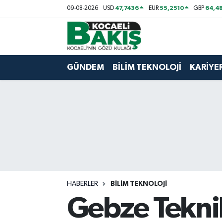
47,7436
55,2510
64,48
09-08-2026
USD
EUR
GBP
Kocaeli Nöbetçi Eczaneler
Kocaeli Hava Durumu
GÜNDEM
BİLİM TEKNOLOJİ
KARİYE
Kocaeli Trafik Yoğunluk Haritası
Süper Lig Puan Durumu ve Fikstür
Tüm Manşetler
Son Dakika Haberleri
HABERLER
BİLİM TEKNOLOJİ
Haber Arşivi
Gebze Teknik