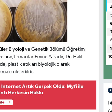
üler Biyoloji ve Genetik Bölümü Öğretim
 araştırmacılar Emine Yaradır, Dr. Halil
1
, plastik atıkları biyolojik olarak
zma izole edildi.
 İnternet Artık Gerçek Oldu: Myfi ile
antı Herkesin Hakkı
üle
1
Ga