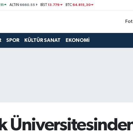
11
6660.55
13.779
64.815,30
ALTIN
BİST
BTC
Fot
R
SPOR
KÜLTÜR SANAT
EKONOMİ
 Üniversitesinden