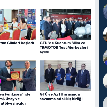
tım Günleri başladı
GTÜ'de Kuantum Bilim ve
TRMOTOR Test Merkezleri
açıldı
a Fen Lisesi’nde
GTÜ ve AzTU arasında
mi, Uzay ve
savunma odaklı iş birliği
 atölyesi açıldı