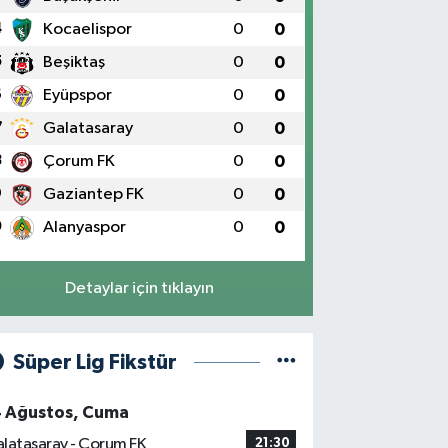
4
Kocaelispor
0
0
5
Beşiktaş
0
0
6
Eyüpspor
0
0
7
Galatasaray
0
0
8
Çorum FK
0
0
9
Gaziantep FK
0
0
0
Alanyaspor
0
0
Detaylar için tıklayın
Süper Lig Fikstür
4 Ağustos, Cuma
latasaray - Çorum FK
21:30