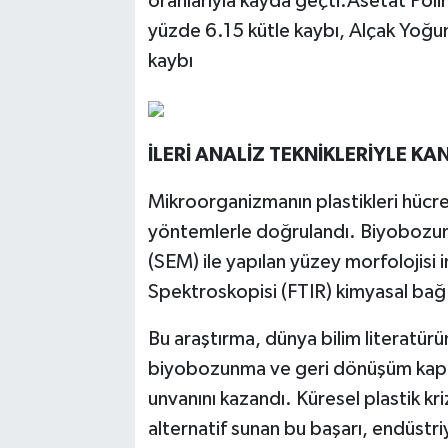
oranlarıyla kayda geçti:Asetat Polim
yüzde 6.15 kütle kaybı, Alçak Yoğun
kaybı
İLERİ ANALİZ TEKNİKLERİYLE KA
Mikroorganizmanın plastikleri hücr
yöntemlerle doğrulandı. Biyobozun
(SEM) ile yapılan yüzey morfolojisi 
Spektroskopisi (FTIR) kimyasal bağ a
Bu araştırma, dünya bilim literatür
biyobozunma ve geri dönüşüm kapasi
unvanını kazandı. Küresel plastik kri
alternatif sunan bu başarı, endüstri