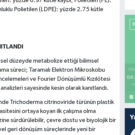
eri: yüzde 6.97 kütle kaybı, Polietilen (PE):
luklu Polietilen (LDPE): yüzde 2.75 kütle
NITLANDI
esel düzeyde metabolize ettiği bilimsel
ma süreci; Taramalı Elektron Mikroskobu
İMS
04:
incelemeleri ve Fourier Dönüşümlü Kızılötesi
nalizleri sayesinde kesin olarak kanıtlandı.
ünde Trichoderma citrinoviride türünün plastik
tesini ortaya koyan ilk çalışma olma
Y
zine sürdürülebilir, çevre dostu ve biyolojik bir
yel geri dönüşüm süreçlerinde yeni bir