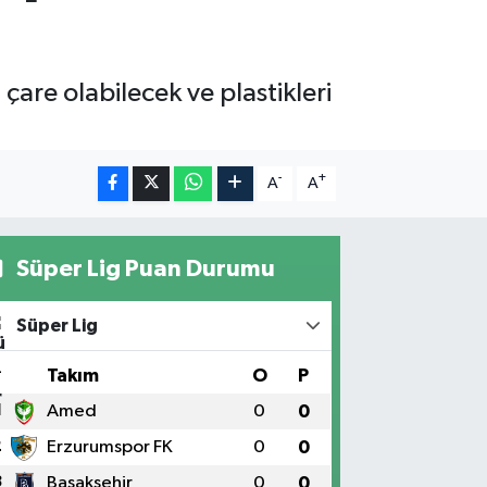
 çare olabilecek ve plastikleri
-
+
A
A
Süper Lig Puan Durumu
Süper Lig
#
Takım
O
P
1
Amed
0
0
2
Erzurumspor FK
0
0
3
Başakşehir
0
0