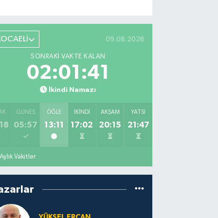
KOCAELİ
09.08.2026
SONRAKI VAKTE KALAN
02:01:40
İkindi Namazı
AK
GÜNEŞ
ÖĞLE
İKINDI
AKŞAM
YATSI
18
05:57
13:11
17:02
20:15
21:47
Aylık Vakitler
azarlar
YÜKSEL ERCAN