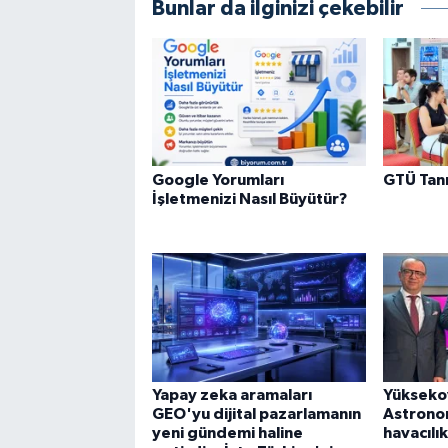
Bunlar da ilginizi çekebilir
Google Yorumları
GTÜ Tanı
İşletmenizi Nasıl Büyütür?
Yapay zeka aramaları
Yüksekov
GEO'yu dijital pazarlamanın
Astrono
yeni gündemi haline
havacılık