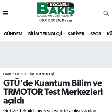
Kocaeli Nöbetçi Eczaneler
09.08.2026, Pazar
Kocaeli Hava Durumu
GÜNDEM
BİLİM TEKNOLOJİ
KARİYER
SPOR
KÜ
Kocaeli Trafik Yoğunluk Haritası
Süper Lig Puan Durumu ve Fikstür
Tüm Manşetler
HABERLER
BİLİM TEKNOLOJİ
GTÜ'de Kuantum Bilim ve
Son Dakika Haberleri
TRMOTOR Test Merkezleri
Haber Arşivi
açıldı
Gebze Teknik Üniversitesi'nde açılışı yapılan