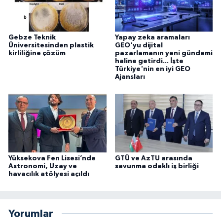
Gebze Teknik
Yapay zeka aramaları
Üniversitesinden plastik
GEO'yu dijital
kirliliğine çözüm
pazarlamanın yeni gündemi
haline getirdi... İşte
Türkiye'nin en iyi GEO
Ajansları
Yüksekova Fen Lisesi’nde
GTÜ ve AzTU arasında
Astronomi, Uzay ve
savunma odaklı iş birliği
havacılık atölyesi açıldı
Yorumlar