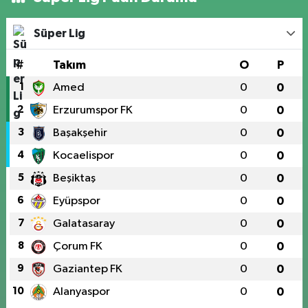
Süper Lig
#
Takım
O
P
1
Amed
0
0
2
Erzurumspor FK
0
0
3
Başakşehir
0
0
4
Kocaelispor
0
0
5
Beşiktaş
0
0
6
Eyüpspor
0
0
7
Galatasaray
0
0
8
Çorum FK
0
0
9
Gaziantep FK
0
0
10
Alanyaspor
0
0