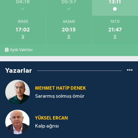
04:18
05:57
13:11
İKINDI
AKŞAM
YATSI
17:02
20:15
21:47
Aylık Vakitler
Yazarlar
MEHMET HATİP DENEK
Sararmış solmuş ömür
YÜKSEL ERCAN
Kalp ağrısı