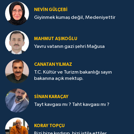
NEVİN GÜLÇEBİ
Giyinmek kumaş değil, Medeniyettir
MAHMUT AŞIKOĞLU
Yavru vatanın gazi şehri Mağusa
CANATAN YILMAZ
T.C. Kültür ve Turizm bakanlığı sayın
bakanına açık mektup.
SİNAN KARAÇAY
Tayt kavgası mı ? Taht kavgası mı ?
KORAY TOPÇU
Bizi bize kırdırıp, bizi istila ettiler,