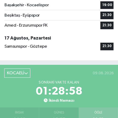
Başakşehir - Kocaelispor
19:00
Beşiktaş - Eyüpspor
21:30
Amed - Erzurumspor FK
21:30
17 Ağustos, Pazartesi
Samsunspor - Göztepe
21:30
KOCAELİ
09.08.2026
SONRAKI VAKTE KALAN
01:28:57
İkindi Namazı
İMSAK
GÜNEŞ
ÖĞLE