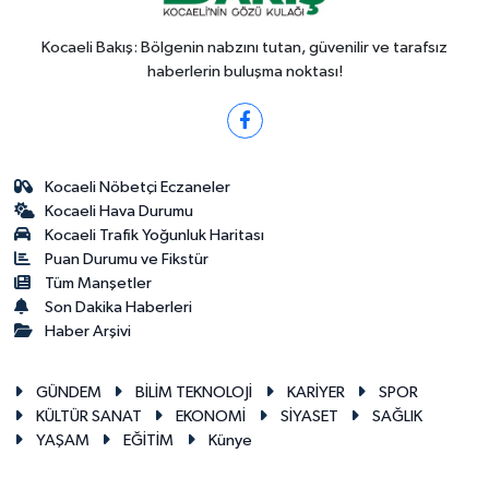
Kocaeli Bakış: Bölgenin nabzını tutan, güvenilir ve tarafsız
haberlerin buluşma noktası!
Kocaeli Nöbetçi Eczaneler
Kocaeli Hava Durumu
Kocaeli Trafik Yoğunluk Haritası
Puan Durumu ve Fikstür
Tüm Manşetler
Son Dakika Haberleri
Haber Arşivi
GÜNDEM
BİLİM TEKNOLOJİ
KARİYER
SPOR
KÜLTÜR SANAT
EKONOMİ
SİYASET
SAĞLIK
YAŞAM
EĞİTİM
Künye