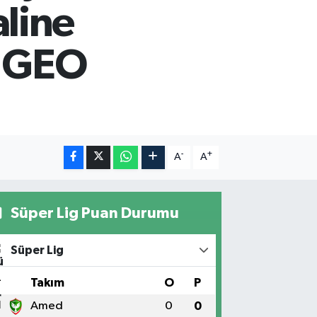
line
yi GEO
-
+
A
A
Süper Lig Puan Durumu
Süper Lig
#
Takım
O
P
1
Amed
0
0