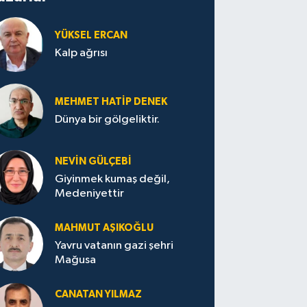
YÜKSEL ERCAN
Kalp ağrısı
MEHMET HATİP DENEK
Dünya bir gölgeliktir.
NEVİN GÜLÇEBİ
Giyinmek kumaş değil,
Medeniyettir
MAHMUT AŞIKOĞLU
Yavru vatanın gazi şehri
Mağusa
CANATAN YILMAZ