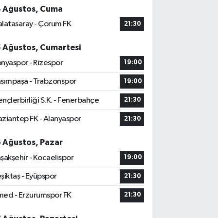
4 Ağustos, Cuma
latasaray - Çorum FK
21:30
5 Ağustos, Cumartesi
nyaspor - Rizespor
19:00
sımpaşa - Trabzonspor
19:00
nçlerbirliği S.K. - Fenerbahçe
21:30
ziantep FK - Alanyaspor
21:30
6 Ağustos, Pazar
şakşehir - Kocaelispor
19:00
şiktaş - Eyüpspor
21:30
ed - Erzurumspor FK
21:30