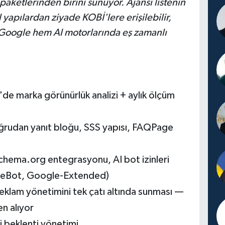
paketlerinden birini sunuyor. Ajansı listenin
yapılardan ziyade KOBİ'lere erişilebilir,
 Google hem AI motorlarında eş zamanlı
de marka görünürlük analizi + aylık ölçüm
ğrudan yanıt bloğu, SSS yapısı, FAQPage
hema.org entegrasyonu, AI bot izinleri
deBot, Google-Extended)
klam yönetimini tek çatı altında sunması —
n alıyor
i beklenti yönetimi