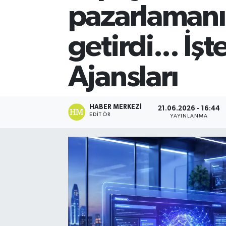
pazarlamanı
getirdi... İş
Ajansları
HABER MERKEZI
21.06.2026 - 16:44
EDITÖR
YAYINLANMA