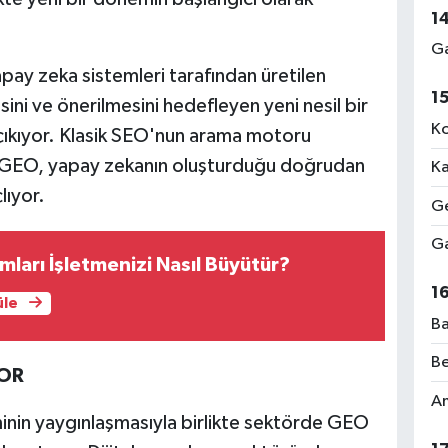
1
Ga
ay zeka sistemleri tarafından üretilen
1
ini ve önerilmesini hedefleyen yeni nesil bir
Ko
çıkıyor. Klasik SEO'nun arama motoru
a GEO, yapay zekanın oluşturduğu doğrudan
Ka
lıyor.
Ge
Ga
ları İşletmenizi Nasıl Büyütür?
1
üle
Ba
Be
YOR
Am
nin yaygınlaşmasıyla birlikte sektörde GEO