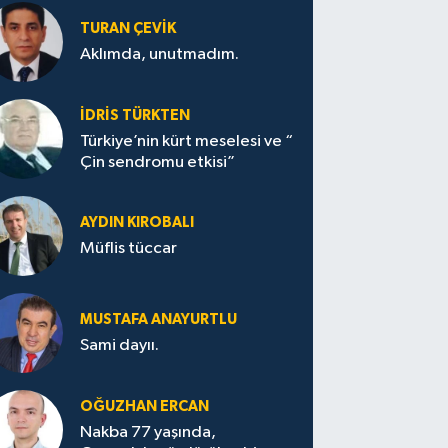
TURAN ÇEVİK
Aklımda, unutmadım.
İDRİS TÜRKTEN
Türkiye’nin kürt meselesi ve “
Çin sendromu etkisi”
AYDIN KIROBALI
Müflis tüccar
MUSTAFA ANAYURTLU
Sami dayıı.
OĞUZHAN ERCAN
Nakba 77 yaşında,