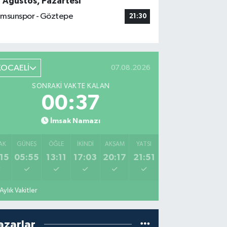
7 Ağustos, Pazartesi
msunspor - Göztepe
21:30
KOCAELİ
07.08.2026
SONRAKI VAKTE KALAN
00:36
İmsak Namazı
AK
GÜNEŞ
ÖĞLE
İKINDI
AKŞAM
YATSI
15
05:55
13:11
17:03
20:17
21:51
Aylık Vakitler
azarlar