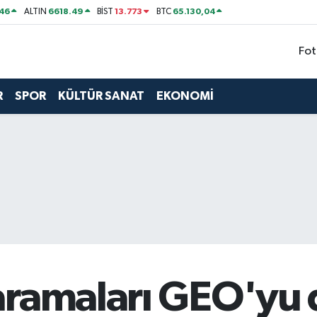
46
6618.49
13.773
65.130,04
ALTIN
BİST
BTC
Fot
R
SPOR
KÜLTÜR SANAT
EKONOMİ
ramaları GEO'yu d