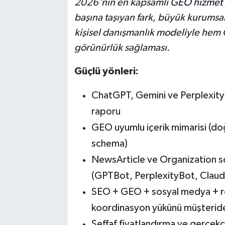
2026'nın en kapsamlı
GEO hizmet
başına taşıyan fark, büyük kurumsal 
kişisel danışmanlık modeliyle hem
görünürlük sağlaması.
Güçlü yönleri:
ChatGPT, Gemini ve Perplexity'
raporu
GEO uyumlu içerik mimarisi (do
schema)
NewsArticle ve Organization sc
(GPTBot, PerplexityBot, Clau
SEO + GEO + sosyal medya + re
koordinasyon yükünü müşteride
Şeffaf fiyatlandırma ve gerçekç