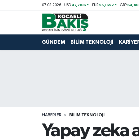
47,7106
55,1652
64,40
07-08-2026
USD
EUR
GBP
Kocaeli Nöbetçi Eczaneler
Kocaeli Hava Durumu
GÜNDEM
BİLİM TEKNOLOJİ
KARİYE
Kocaeli Trafik Yoğunluk Haritası
Süper Lig Puan Durumu ve Fikstür
Tüm Manşetler
Son Dakika Haberleri
HABERLER
BİLİM TEKNOLOJİ
Haber Arşivi
Yapay zeka a