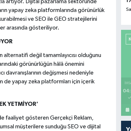
1
zla artıyor. Dijital pazarlama sektöründe
Sa
arın yapay zeka platformlarında görünürlük
urabilmesi ve SEO ile GEO stratejilerini
er arasında gösteriliyor.
ÜYOR
alternatifi değil tamamlayıcısı olduğunu
rındaki görünürlüğün hâlâ önemini
ıcı davranışlarının değişmesi nedeniyle
de yapay zeka platformları için içerik
İMS
04:
K YETMİYOR'
nde faaliyet gösteren Gerçekçi Reklam,
msal müşterilere sunduğu SEO ve dijital
Y