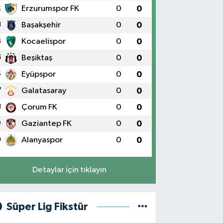
2
Erzurumspor FK
0
0
3
Başakşehir
0
0
4
Kocaelispor
0
0
5
Beşiktaş
0
0
6
Eyüpspor
0
0
7
Galatasaray
0
0
8
Çorum FK
0
0
9
Gaziantep FK
0
0
0
Alanyaspor
0
0
Detaylar için tıklayın
Süper Lig Fikstür