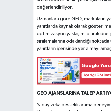
değerlendiriliyor.
Uzmanlara göre GEO, markaların yap
yanıtlarda kaynak olarak gösterilmes
optimizasyon yaklaşımı olarak öne 
sıralamalarına odaklandığı noktad
yanıtların içerisinde yer almayı amaç
Google Yorum
İçeriği Görünt
GEO AJANSLARINA TALEP ARTI
Yapay zeka destekli arama deneyimi