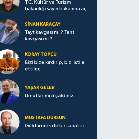
T.C. Kültür ve Turizm
bakanlığı sayın bakanına açık
mektup.
SİNAN KARAÇAY
Tayt kavgası mı ? Taht
kavgası mı ?
KORAY TOPÇU
Bizi bize kırdırıp, bizi istila
ettiler,
YAŞAR GELER
Umutlarımızı çaldınız.
MUSTAFA DURSUN
Güldürmek de bir sanattır