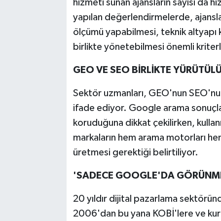
hizmeti sunan ajansların sayısı da hı
yapılan değerlendirmelerde, ajansl
ölçümü yapabilmesi, teknik altyapı k
birlikte yönetebilmesi önemli kriterl
GEO VE SEO BİRLİKTE YÜRÜTÜL
Sektör uzmanları, GEO'nun SEO'nun 
ifade ediyor. Google arama sonuçla
koruduğuna dikkat çekilirken, kullan
markaların hem arama motorları hem 
üretmesi gerektiği belirtiliyor.
'SADECE GOOGLE'DA GÖRÜNME
20 yıldır dijital pazarlama sektörü
2006'dan bu yana KOBİ'lere ve kuru