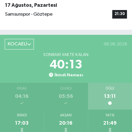
17 Ağustos, Pazartesi
Samsunspor - Göztepe
21:30
KOCAELİ
08.08.2026
SONRAKI VAKTE KALAN
40:13
İkindi Namazı
İMSAK
GÜNEŞ
ÖĞLE
04:16
05:56
13:11
İKINDI
AKŞAM
YATSI
17:03
20:16
21:49