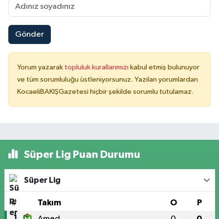
Gönder
Yorum yazarak
topluluk kurallarımızı
kabul etmiş bulunuyor
ve tüm sorumluluğu üstleniyorsunuz. Yazılan yorumlardan
KocaeliBAKIŞGazetesi hiçbir şekilde sorumlu tutulamaz.
Süper Lig Puan Durumu
Süper Lig
#
Takım
O
P
1
Amed
0
0