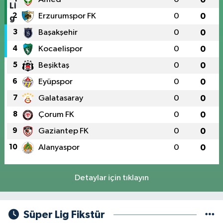
2
Erzurumspor FK
0
0
3
Başakşehir
0
0
4
Kocaelispor
0
0
5
Beşiktaş
0
0
6
Eyüpspor
0
0
7
Galatasaray
0
0
8
Çorum FK
0
0
9
Gaziantep FK
0
0
10
Alanyaspor
0
0
Detaylar için tıklayın
Süper Lig Fikstür