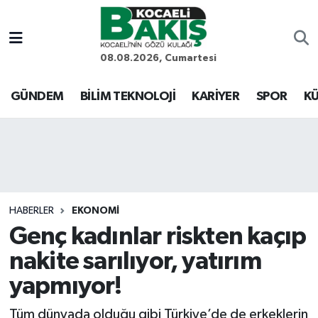
Kocaeli Nöbetçi Eczaneler
08.08.2026, Cumartesi
Kocaeli Hava Durumu
GÜNDEM
BİLİM TEKNOLOJİ
KARİYER
SPOR
KÜ
Kocaeli Trafik Yoğunluk Haritası
Süper Lig Puan Durumu ve Fikstür
Tüm Manşetler
HABERLER
EKONOMİ
Genç kadınlar riskten kaçıp
Son Dakika Haberleri
nakite sarılıyor, yatırım
Haber Arşivi
yapmıyor!
Tüm dünyada olduğu gibi Türkiye’de de erkeklerin