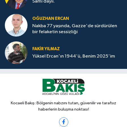
Sami dayıı.
OĞUZHAN ERCAN
Nakba 77 yaşında, Gazze'de sürdürülen
bir felaketin sessizliği
FAKİR YILMAZ
Yüksel Ercan'ın 1944'ü, Benim 2025'im
Kocaeli Bakış: Bölgenin nabzını tutan, güvenilir ve tarafsız
haberlerin buluşma noktası!