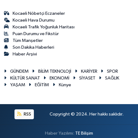
Kocaeli Nöbetçi Eczaneler
Kocaeli Hava Durumu
Kocaeli Trafik Yoğunluk Haritası
Puan Durumu ve Fikstür
Tüm Manşetler
Son Dakika Haberleri
Haber Arşivi
GÜNDEM
BİLİM TEKNOLOJİ
KARİYER
SPOR
KÜLTÜR SANAT
EKONOMİ
SİYASET
SAĞLIK
YAŞAM
EĞİTİM
Künye
RSS
Copyright © 2024. Her hakkı saklıdır.
Haber Yazılımı:
TE Bilişim