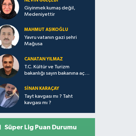
NEVİN GÜLÇEBİ
Giyinmek kumaş değil,
Medeniyettir
MAHMUT AŞIKOĞLU
Yavru vatanın gazi şehri
Mağusa
CANATAN YILMAZ
T.C. Kültür ve Turizm
bakanlığı sayın bakanına açık
mektup.
SİNAN KARAÇAY
Tayt kavgası mı ? Taht
kavgası mı ?
Süper Lig Puan Durumu