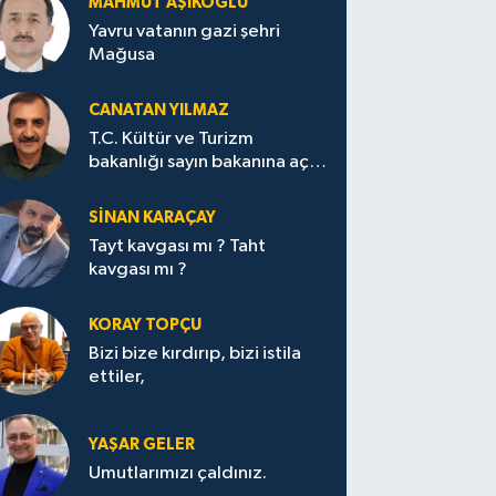
MAHMUT AŞIKOĞLU
Yavru vatanın gazi şehri
Mağusa
CANATAN YILMAZ
T.C. Kültür ve Turizm
bakanlığı sayın bakanına açık
mektup.
SİNAN KARAÇAY
Tayt kavgası mı ? Taht
kavgası mı ?
KORAY TOPÇU
Bizi bize kırdırıp, bizi istila
ettiler,
YAŞAR GELER
Umutlarımızı çaldınız.