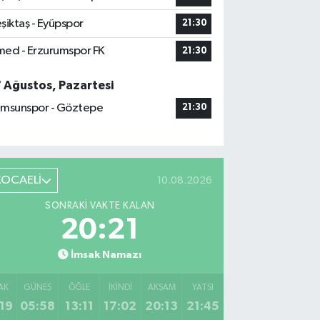
şiktaş - Eyüpspor
21:30
ed - Erzurumspor FK
21:30
7 Ağustos, Pazartesi
msunspor - Göztepe
21:30
KOCAELİ
10.08.2026
SONRAKI VAKTE KALAN
20:20
İmsak Namazı
AK
GÜNEŞ
ÖĞLE
İKINDI
AKŞAM
YATSI
19
05:58
13:11
17:02
20:13
21:45