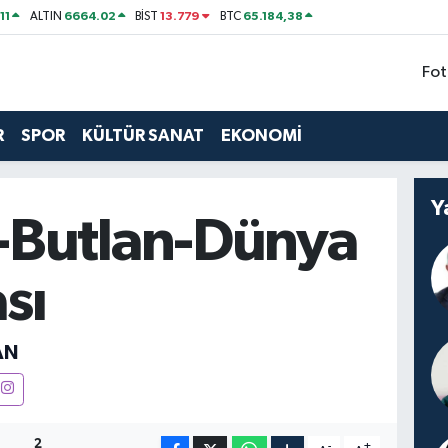
11
6664.02
13.779
65.184,38
ALTIN
BİST
BTC
Fot
R
SPOR
KÜLTÜR SANAT
EKONOMİ
Y
Butlan-Dünya
sı
AN
2
-
+