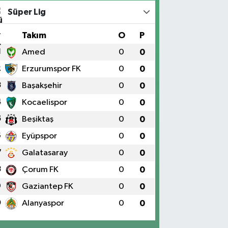
Süper Lig
#
Takım
O
P
1
Amed
0
0
2
Erzurumspor FK
0
0
3
Başakşehir
0
0
4
Kocaelispor
0
0
5
Beşiktaş
0
0
6
Eyüpspor
0
0
7
Galatasaray
0
0
8
Çorum FK
0
0
9
Gaziantep FK
0
0
0
Alanyaspor
0
0