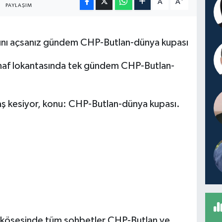
A
A
PAYLAŞIM
alını açsanız gündem CHP-Butlan-dünya kupası
naf lokantasında tek gündem CHP-Butlan-
aş kesiyor, konu: CHP-Butlan-dünya kupası.
 köşesinde tüm sohbetler CHP-Butlan ve