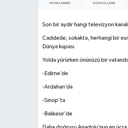
YAYINLANMA
GÜNCELLEME
Son bir aydır hangi televizyon kan
Caddede, sokakta, herhangi bir es
Dünya kupası
Yolda yürürken önünüzü bir vatand
-Edirne’de
-Ardahan’da
-Sinop’ta
-Balıkesir’de
Daha doğrusu Anadolu’nun en ücra