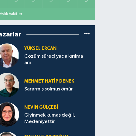
Aylık Vakitler
azarlar
YÜKSEL ERCAN
Çözüm süreci yada kırılma
anı
MEHMET HATİP DENEK
Sararmış solmuş ömür
NEVİN GÜLÇEBİ
Giyinmek kumaş değil,
Medeniyettir