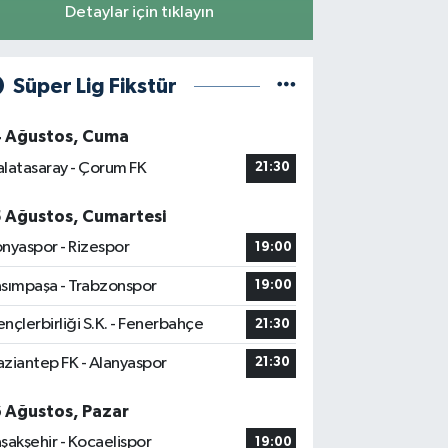
Detaylar için tıklayın
Süper Lig Fikstür
4 Ağustos, Cuma
latasaray - Çorum FK
21:30
5 Ağustos, Cumartesi
nyaspor - Rizespor
19:00
sımpaşa - Trabzonspor
19:00
nçlerbirliği S.K. - Fenerbahçe
21:30
ziantep FK - Alanyaspor
21:30
6 Ağustos, Pazar
şakşehir - Kocaelispor
19:00