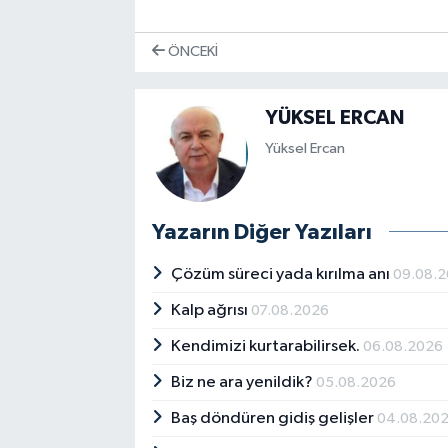
ÖNCEKI
YÜKSEL ERCAN
Yüksel Ercan
Yazarın Diğer Yazıları
Çözüm süreci yada kırılma anı
09.08.
Kalp ağrısı
07.08.2026
Kendimizi kurtarabilirsek.
06.08.2026
Biz ne ara yenildik?
05.08.2026
Baş döndüren gidiş gelişler
04.08.20