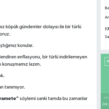
Be
Am
z köpük gündemler dolayısı ile bir türlü
1
oruz.
Sa
ştığımız konular.
ilendiren enflasyonu, bir türlü indirilemeyen
nı konuşmamız lazım.
ok.
n tanımıyor.
ıyamete”
söylemi sanki tamda bu zamanlar
İMS
04: