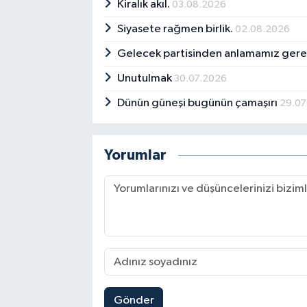
Kiralık akıl.
03.08.2026
Siyasete rağmen birlik.
02.08.2026
Gelecek partisinden anlamamız ger
Unutulmak
30.07.2026
Dünün güneşi bugünün çamaşırı
29.07
Yorumlar
Gönder