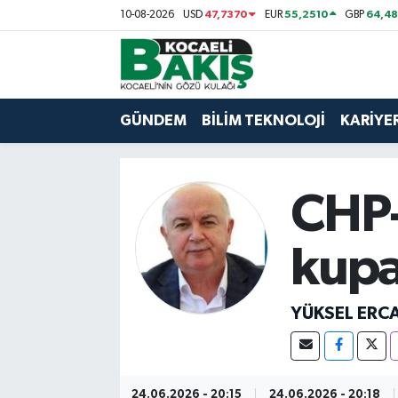
47,7370
55,2510
64,48
10-08-2026
USD
EUR
GBP
Kocaeli Nöbetçi Eczaneler
Kocaeli Hava Durumu
GÜNDEM
BİLİM TEKNOLOJİ
KARİYE
Kocaeli Trafik Yoğunluk Haritası
CHP-
Süper Lig Puan Durumu ve Fikstür
Tüm Manşetler
kupa
Son Dakika Haberleri
YÜKSEL ERC
Haber Arşivi
24.06.2026 - 20:15
24.06.2026 - 20:18