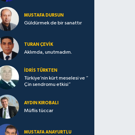
MUSTAFA DURSUN
Güldürmek de bir sanattır
TURAN ÇEVİK
Aklımda, unutmadım.
İDRİS TÜRKTEN
Türkiye’nin kürt meselesi ve “
Çin sendromu etkisi”
AYDIN KIROBALI
Müflis tüccar
MUSTAFA ANAYURTLU