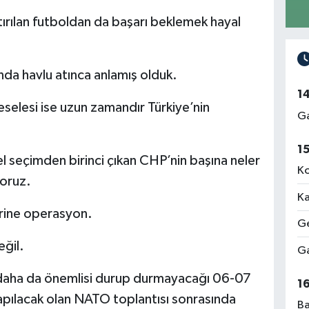
ştırılan futboldan da başarı beklemek hayal
nda havlu atınca anlamış olduk.
1
meselesi ise uzun zamandır Türkiye’nin
Ga
1
l seçimden birinci çıkan CHP’nin başına neler
Ko
yoruz.
Ka
rine operasyon.
Ge
eğil.
Ga
daha da önemlisi durup durmayacağı 06-07
1
pılacak olan NATO toplantısı sonrasında
Ba