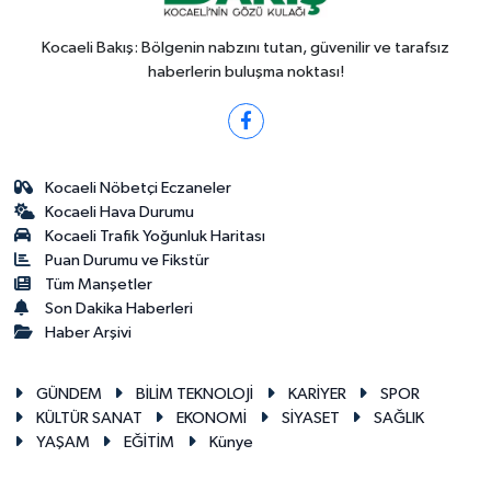
Kocaeli Bakış: Bölgenin nabzını tutan, güvenilir ve tarafsız
haberlerin buluşma noktası!
Kocaeli Nöbetçi Eczaneler
Kocaeli Hava Durumu
Kocaeli Trafik Yoğunluk Haritası
Puan Durumu ve Fikstür
Tüm Manşetler
Son Dakika Haberleri
Haber Arşivi
GÜNDEM
BİLİM TEKNOLOJİ
KARİYER
SPOR
KÜLTÜR SANAT
EKONOMİ
SİYASET
SAĞLIK
YAŞAM
EĞİTİM
Künye