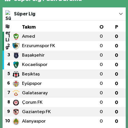
Süper Lig
#
Takım
O
P
1
Amed
0
0
2
Erzurumspor FK
0
0
3
Başakşehir
0
0
4
Kocaelispor
0
0
5
Beşiktaş
0
0
6
Eyüpspor
0
0
7
Galatasaray
0
0
8
Çorum FK
0
0
9
Gaziantep FK
0
0
10
Alanyaspor
0
0