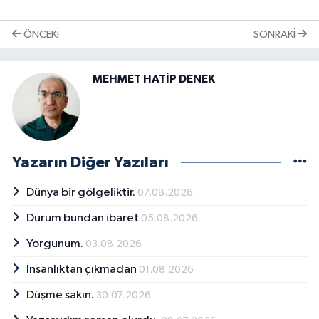
ÖNCEKI
SONRAKI
MEHMET HATİP DENEK
Yazarın Diğer Yazıları
Dünya bir gölgeliktir.
07.08.2026
Durum bundan ibaret
05.08.2026
Yorgunum.
03.08.2026
İnsanlıktan çıkmadan
01.08.2026
Düşme sakın.
30.07.2026