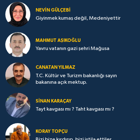
NEVİN GÜLÇEBİ
Giyinmek kumaş değil, Medeniyettir
MAHMUT AŞIKOĞLU
Yavru vatanın gazi şehri Mağusa
CANATAN YILMAZ
T.C. Kültür ve Turizm bakanlığı sayın
bakanına açık mektup.
SİNAN KARAÇAY
Tayt kavgası mı ? Taht kavgası mı ?
KORAY TOPÇU
Bizi bize kırdırıp, bizi istila ettiler,