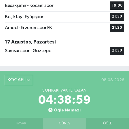
Başakşehir - Kocaelispor
19:00
Beşiktaş - Eyüpspor
21:30
Amed - Erzurumspor FK
21:30
17 Ağustos, Pazartesi
Samsunspor - Göztepe
21:30
KOCAELİ
08.08.2026
SONRAKI VAKTE KALAN
04:38:58
Öğle Namazı
İMSAK
GÜNEŞ
ÖĞLE