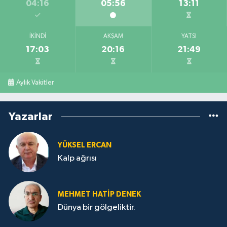
04:16
05:56
13:11
İKINDI
AKŞAM
YATSI
17:03
20:16
21:49
Aylık Vakitler
Yazarlar
YÜKSEL ERCAN
Kalp ağrısı
MEHMET HATİP DENEK
Dünya bir gölgeliktir.