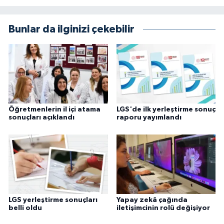
Bunlar da ilginizi çekebilir
Öğretmenlerin il içi atama
LGS'de ilk yerleştirme sonuç
sonuçları açıklandı
raporu yayımlandı
LGS yerleştirme sonuçları
Yapay zekâ çağında
belli oldu
iletişimcinin rolü değişiyor