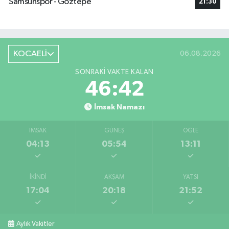
Samsunspor - Göztepe
21:30
KOCAELİ
06.08.2026
SONRAKI VAKTE KALAN
46:41
İmsak Namazı
İMSAK
GÜNEŞ
ÖĞLE
04:13
05:54
13:11
İKINDI
AKŞAM
YATSI
17:04
20:18
21:52
Aylık Vakitler