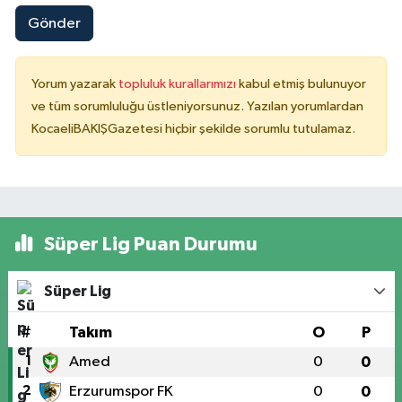
Gönder
Yorum yazarak
topluluk kurallarımızı
kabul etmiş bulunuyor
ve tüm sorumluluğu üstleniyorsunuz. Yazılan yorumlardan
KocaeliBAKIŞGazetesi hiçbir şekilde sorumlu tutulamaz.
Süper Lig Puan Durumu
Süper Lig
#
Takım
O
P
1
Amed
0
0
2
Erzurumspor FK
0
0