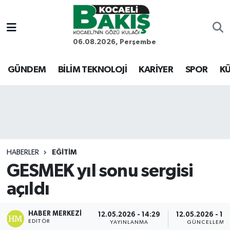
Kocaeli Nöbetçi Eczaneler
06.08.2026, Perşembe
Kocaeli Hava Durumu
GÜNDEM
BİLİM TEKNOLOJİ
KARİYER
SPOR
KÜ
Kocaeli Trafik Yoğunluk Haritası
Süper Lig Puan Durumu ve Fikstür
Tüm Manşetler
HABERLER
EĞİTİM
GESMEK yıl sonu sergisi
Son Dakika Haberleri
açıldı
Haber Arşivi
HABER MERKEZI
12.05.2026 - 14:29
12.05.2026 - 18
EDITÖR
YAYINLANMA
GÜNCELLEME