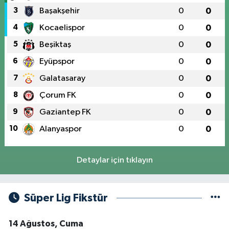
3
Başakşehir
0
0
4
Kocaelispor
0
0
5
Beşiktaş
0
0
6
Eyüpspor
0
0
7
Galatasaray
0
0
8
Çorum FK
0
0
9
Gaziantep FK
0
0
10
Alanyaspor
0
0
Detaylar için tıklayın
Süper Lig Fikstür
14 Ağustos, Cuma