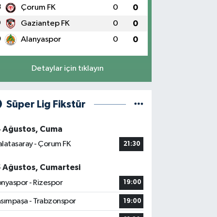
8
Çorum FK
0
0
9
Gaziantep FK
0
0
0
Alanyaspor
0
0
Detaylar için tıklayın
Süper Lig Fikstür
4 Ağustos, Cuma
latasaray - Çorum FK
21:30
5 Ağustos, Cumartesi
nyaspor - Rizespor
19:00
sımpaşa - Trabzonspor
19:00