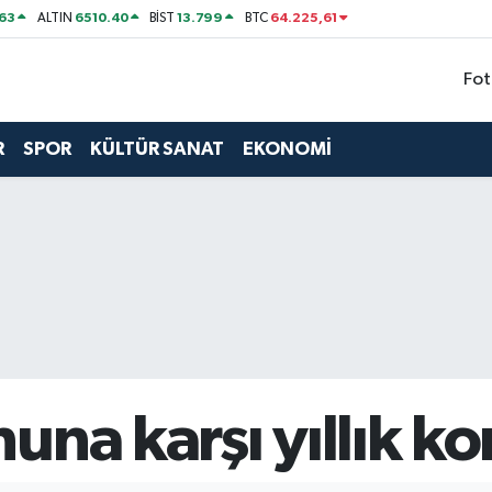
63
6510.40
13.799
64.225,61
ALTIN
BİST
BTC
Fot
R
SPOR
KÜLTÜR SANAT
EKONOMİ
na karşı yıllık kon