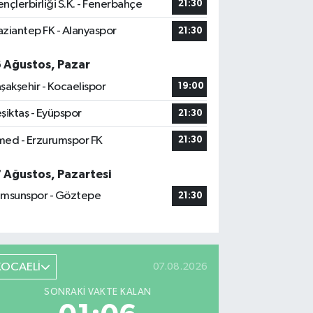
nçlerbirliği S.K. - Fenerbahçe
21:30
ziantep FK - Alanyaspor
21:30
6 Ağustos, Pazar
şakşehir - Kocaelispor
19:00
şiktaş - Eyüpspor
21:30
ed - Erzurumspor FK
21:30
7 Ağustos, Pazartesi
msunspor - Göztepe
21:30
KOCAELİ
07.08.2026
SONRAKI VAKTE KALAN