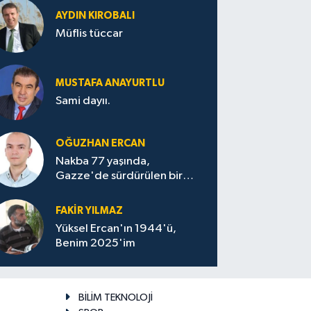
AYDIN KIROBALI
Müflis tüccar
MUSTAFA ANAYURTLU
Sami dayıı.
OĞUZHAN ERCAN
Nakba 77 yaşında,
Gazze'de sürdürülen bir
felaketin sessizliği
FAKİR YILMAZ
Yüksel Ercan'ın 1944'ü,
Benim 2025'im
BİLİM TEKNOLOJİ