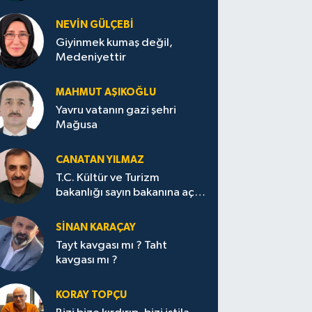
NEVİN GÜLÇEBİ
Giyinmek kumaş değil,
Medeniyettir
MAHMUT AŞIKOĞLU
Yavru vatanın gazi şehri
Mağusa
CANATAN YILMAZ
T.C. Kültür ve Turizm
bakanlığı sayın bakanına açık
mektup.
SİNAN KARAÇAY
Tayt kavgası mı ? Taht
kavgası mı ?
KORAY TOPÇU