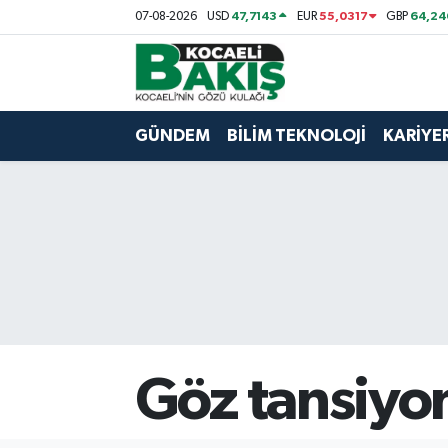
47,7143
55,0317
64,24
07-08-2026
USD
EUR
GBP
Kocaeli Nöbetçi Eczaneler
Kocaeli Hava Durumu
GÜNDEM
BİLİM TEKNOLOJİ
KARİYE
Kocaeli Trafik Yoğunluk Haritası
Süper Lig Puan Durumu ve Fikstür
Tüm Manşetler
Son Dakika Haberleri
Göz tansiyonu
Haber Arşivi