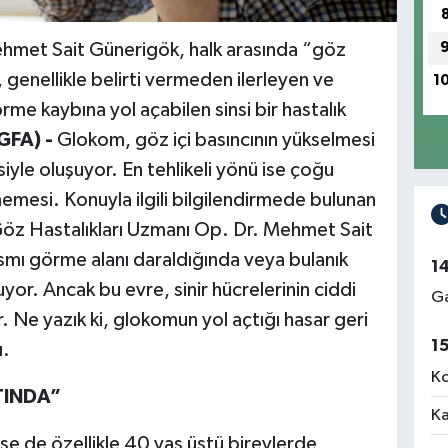
ehmet Sait Günerigök, halk arasında “göz
genellikle belirti vermeden ilerleyen ve
1
rme kaybına yol açabilen sinsi bir hastalık
GFA) -
Glokom, göz içi basıncının yükselmesi
iyle oluşuyor. En tehlikeli yönü ise çoğu
mesi. Konuyla ilgili bilgilendirmede bulunan
öz Hastalıkları Uzmanı Op. Dr. Mehmet Sait
smı görme alanı daraldığında veya bulanık
1
r. Ancak bu evre, sinir hücrelerinin ciddi
Ga
 Ne yazık ki, glokomun yol açtığı hasar geri
1
ı.
Ko
TINDA”
Ka
e de özellikle 40 yaş üstü bireylerde,