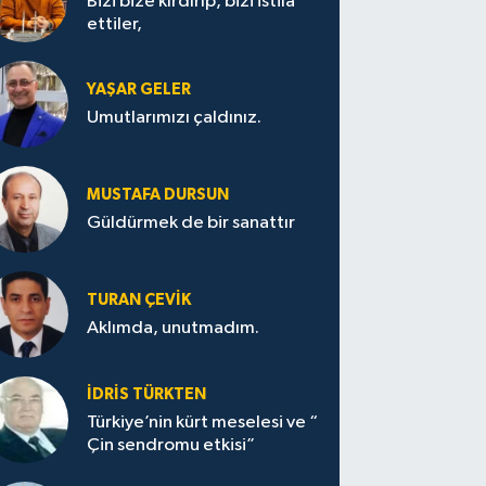
Bizi bize kırdırıp, bizi istila
ettiler,
YAŞAR GELER
Umutlarımızı çaldınız.
MUSTAFA DURSUN
Güldürmek de bir sanattır
TURAN ÇEVİK
Aklımda, unutmadım.
İDRİS TÜRKTEN
Türkiye’nin kürt meselesi ve “
Çin sendromu etkisi”