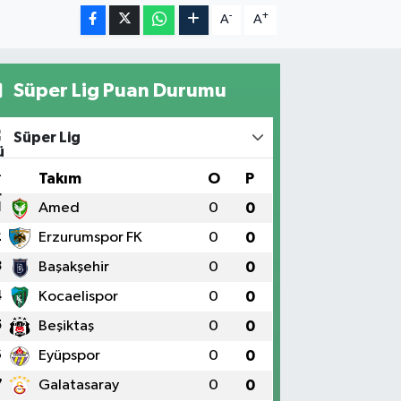
-
+
A
A
Süper Lig Puan Durumu
Süper Lig
#
Takım
O
P
1
Amed
0
0
2
Erzurumspor FK
0
0
3
Başakşehir
0
0
4
Kocaelispor
0
0
5
Beşiktaş
0
0
6
Eyüpspor
0
0
7
Galatasaray
0
0