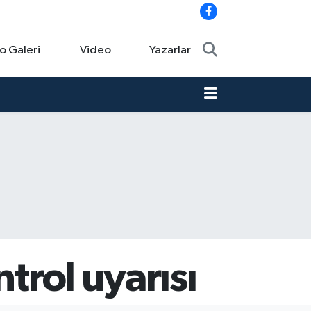
o Galeri
Video
Yazarlar
trol uyarısı