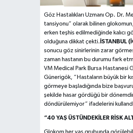
Göz Hastalıkları Uzmanı Op. Dr. M
tansiyonu” olarak bilinen glokomun, 
erken teşhis edilmediğinde kalıcı gö
olduğuna dikkat çekti.
İSTANBUL (İ
sonucu göz sinirlerinin zarar görmes
zaman hastanın bu durumu fark etme
VM Medical Park Bursa Hastanesi G
Günerigök, “Hastaların büyük bir kı
görmeye başladığında bize başvuruyo
şekilde hasar gördüğü bir dönemdir.
döndürülemiyor” ifadelerini kulland
“40 YAŞ ÜSTÜNDEKİLER RİSK AL
Glokom her yaş grubunda görülebils