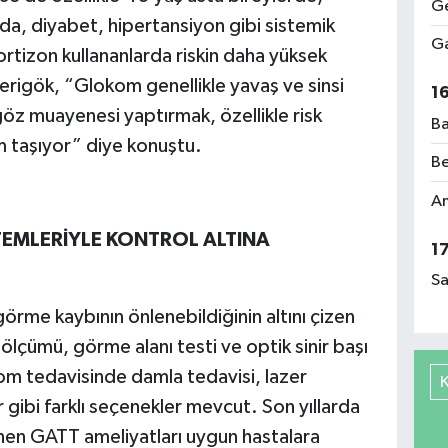
Ge
a, diyabet, hipertansiyon gibi sistemik
Ga
kortizon kullananlarda riskin daha yüksek
rigök, “Glokom genellikle yavaş ve sinsi
1
göz muayenesi yaptırmak, özellikle risk
Ba
m taşıyor” diye konuştu.
Be
Am
TEMLERİYLE KONTROL ALTINA
1
Sa
rme kaybının önlenebildiğinin altını çizen
ölçümü, görme alanı testi ve optik sinir başı
okom tedavisinde damla tedavisi, lazer
 gibi farklı seçenekler mevcut. Son yıllarda
linen GATT ameliyatları uygun hastalara