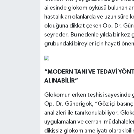
ailesinde glokom öyküsü bulunanlard
hastalıkları olanlarda ve uzun süre 
olduğuna dikkat çeken Op. Dr. Güne
seyreder. Bu nedenle yılda bir kez 
grubundaki bireyler için hayati öne
“MODERN TANI VE TEDAVİ YÖN
ALINABİLİR”
Glokomun erken teşhisi sayesinde gö
Op. Dr. Günerigök, “Göz içi basınç 
analizleri ile tanı konulabiliyor. Gl
uygulamaları ve cerrahi müdahaleler
dikişsiz glokom ameliyatı olarak bi