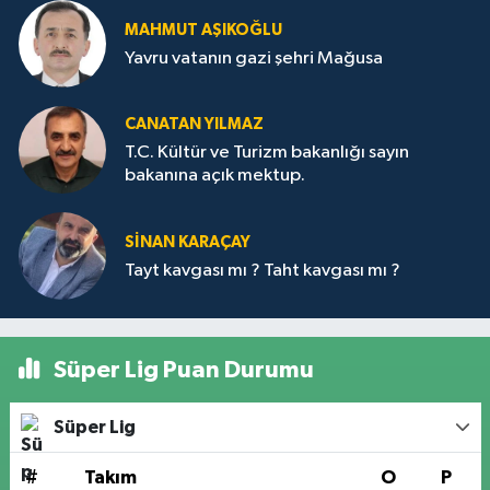
MAHMUT AŞIKOĞLU
Yavru vatanın gazi şehri Mağusa
CANATAN YILMAZ
T.C. Kültür ve Turizm bakanlığı sayın
bakanına açık mektup.
SİNAN KARAÇAY
Tayt kavgası mı ? Taht kavgası mı ?
Süper Lig Puan Durumu
Süper Lig
#
Takım
O
P