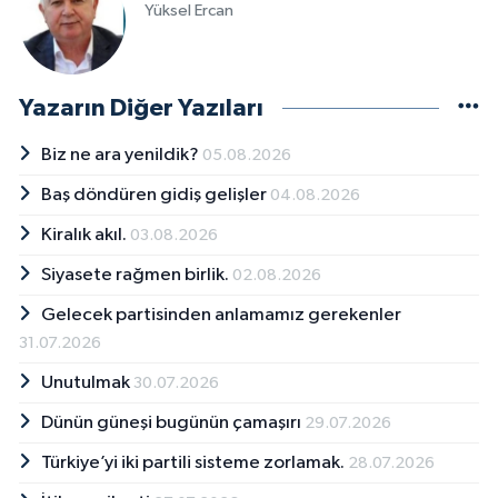
Yüksel Ercan
Yazarın Diğer Yazıları
Biz ne ara yenildik?
05.08.2026
Baş döndüren gidiş gelişler
04.08.2026
Kiralık akıl.
03.08.2026
Siyasete rağmen birlik.
02.08.2026
Gelecek partisinden anlamamız gerekenler
31.07.2026
Unutulmak
30.07.2026
Dünün güneşi bugünün çamaşırı
29.07.2026
Türkiye’yi iki partili sisteme zorlamak.
28.07.2026