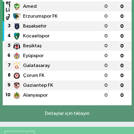
1
Amed
0
0
2
Erzurumspor FK
0
0
3
Başakşehir
0
0
4
Kocaelispor
0
0
5
Beşiktaş
0
0
6
Eyüpspor
0
0
7
Galatasaray
0
0
8
Çorum FK
0
0
9
Gaziantep FK
0
0
10
Alanyaspor
0
0
Detaylar için tıklayın