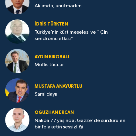
Aklımda, unutmadım.
İDRİS TÜRKTEN
Türkiye’nin kürt meselesi ve “ Çin
sendromu etkisi”
AYDIN KIROBALI
Müflis tüccar
MUSTAFA ANAYURTLU
Sami dayıı.
OĞUZHAN ERCAN
Nakba 77 yaşında, Gazze'de sürdürülen
bir felaketin sessizliği