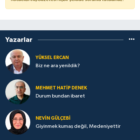
Yazarlar
YÜKSEL ERCAN
Biz ne ara yenildik?
MEHMET HATİP DENEK
Durum bundan ibaret
NEVİN GÜLÇEBİ
Giyinmek kumaş değil, Medeniyettir