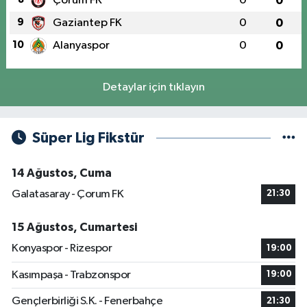
Çorum FK
0
0
9
Gaziantep FK
0
0
10
Alanyaspor
0
0
Detaylar için tıklayın
Süper Lig Fikstür
14 Ağustos, Cuma
Galatasaray - Çorum FK
21:30
15 Ağustos, Cumartesi
Konyaspor - Rizespor
19:00
Kasımpaşa - Trabzonspor
19:00
Gençlerbirliği S.K. - Fenerbahçe
21:30