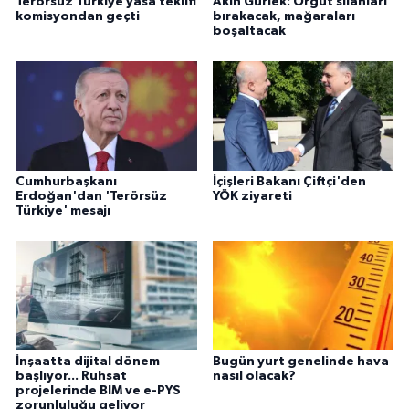
Terörsüz Türkiye yasa teklifi
Akın Gürlek: Örgüt silahları
komisyondan geçti
bırakacak, mağaraları
boşaltacak
Cumhurbaşkanı
İçişleri Bakanı Çiftçi'den
Erdoğan'dan 'Terörsüz
YÖK ziyareti
Türkiye' mesajı
İnşaatta dijital dönem
Bugün yurt genelinde hava
başlıyor... Ruhsat
nasıl olacak?
projelerinde BIM ve e-PYS
zorunluluğu geliyor