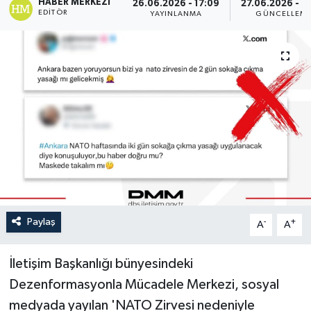
HABER MERKEZI
26.06.2026 - 17:09
27.06.2026 - 0
EDITÖR
YAYINLANMA
GÜNCELLEM
Paylaş
-
+
A
A
İletişim Başkanlığı bünyesindeki
Dezenformasyonla Mücadele Merkezi, sosyal
medyada yayılan 'NATO Zirvesi nedeniyle