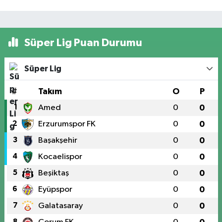
Süper Lig Puan Durumu
Süper Lig
#
Takım
O
P
1
Amed
0
0
2
Erzurumspor FK
0
0
3
Başakşehir
0
0
4
Kocaelispor
0
0
5
Beşiktaş
0
0
6
Eyüpspor
0
0
7
Galatasaray
0
0
8