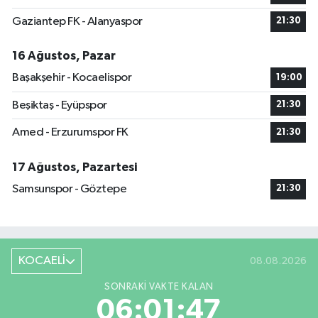
Gaziantep FK - Alanyaspor
21:30
16 Ağustos, Pazar
Başakşehir - Kocaelispor
19:00
Beşiktaş - Eyüpspor
21:30
Amed - Erzurumspor FK
21:30
17 Ağustos, Pazartesi
Samsunspor - Göztepe
21:30
KOCAELİ
08.08.2026
SONRAKI VAKTE KALAN
06:01:47