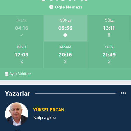
Öğle Namazı
İMSAK
GÜNEŞ
ÖĞLE
04:16
05:56
13:11
İKINDI
AKŞAM
YATSI
17:03
20:16
21:49
Aylık Vakitler
Yazarlar
YÜKSEL ERCAN
Kalp ağrısı