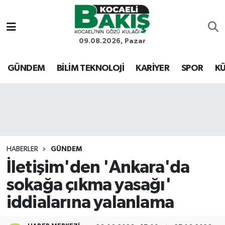
Kocaeli Nöbetçi Eczaneler
09.08.2026, Pazar
Kocaeli Hava Durumu
GÜNDEM
BİLİM TEKNOLOJİ
KARİYER
SPOR
KÜ
Kocaeli Trafik Yoğunluk Haritası
Süper Lig Puan Durumu ve Fikstür
Tüm Manşetler
HABERLER
GÜNDEM
İletişim'den 'Ankara'da
Son Dakika Haberleri
sokağa çıkma yasağı'
Haber Arşivi
iddialarına yalanlama