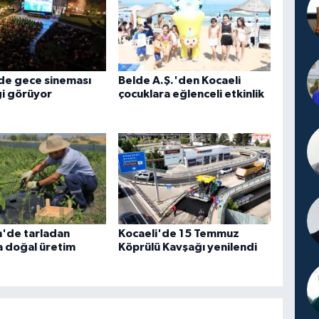
de gece sineması
Belde A.Ş.'den Kocaeli
gi görüyor
çocuklara eğlenceli etkinlik
n'de tarladan
Kocaeli'de 15 Temmuz
a doğal üretim
Köprülü Kavşağı yenilendi