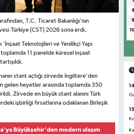
arafından, T.C. Ticaret Bakanlığı'nın
vesi Türkiye (CST) 2026 sona erdi.
1
'İnşaat Teknolojileri ve Yenilikçi Yapı
e toplamda 11 panelde küresel inşaat
artışıldı.
manın stant açtığı zirvede İngiltere'den
n gelen heyetler arasında toplamda 350
1
irildi. Zirvede en büyük stant alanını Türk
Ga
deki işbirliği fırsatlarına odaklanan Birleşik
1
Ko
ca'ya Büyükşehir'den modern ulaşım
Ka