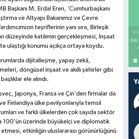
MB Başkanı M. Erdal Eren, 'Cumhurbaşkanı
aştırma ve Altyapı Bakanımız ve Çevre
ardımcımızın teşriflerinin yanı sıra, Birleşik
İMS
kan düzeyinde katılımın gerçekleşmesi, İnşaat
04:
ekte ulaştığı konumu açıkça ortaya koydu.
urumlarda dijitalleşme, yapay zekâ,
emeleri, döngüsel inşaat ve akıllı şehirler gibi
aşlıklar ele alındı.
Y
 İsveç, Japonya, Fransa ve Çin'den firmalar da
k ve Finlandiya ülke pavilyonlarıyla temsil
mları ve farklı ülkelerden çok sayıda sektör
rıca 100'ün üzerinde büyükelçi ve diplomatik
t etmesi, etkinliğin uluslararası görünürlüğünü