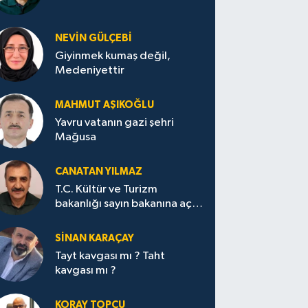
NEVİN GÜLÇEBİ
Giyinmek kumaş değil,
Medeniyettir
MAHMUT AŞIKOĞLU
Yavru vatanın gazi şehri
Mağusa
CANATAN YILMAZ
T.C. Kültür ve Turizm
bakanlığı sayın bakanına açık
mektup.
SİNAN KARAÇAY
Tayt kavgası mı ? Taht
kavgası mı ?
KORAY TOPÇU