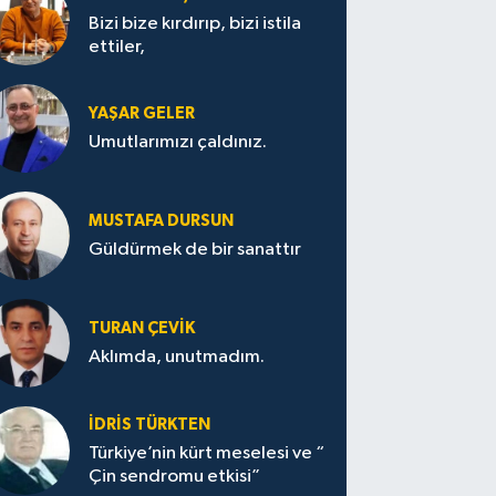
Bizi bize kırdırıp, bizi istila
ettiler,
YAŞAR GELER
Umutlarımızı çaldınız.
MUSTAFA DURSUN
Güldürmek de bir sanattır
TURAN ÇEVİK
Aklımda, unutmadım.
İDRİS TÜRKTEN
Türkiye’nin kürt meselesi ve “
Çin sendromu etkisi”