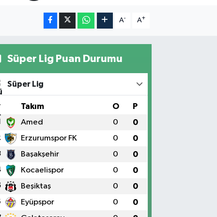
-
+
A
A
Süper Lig Puan Durumu
Süper Lig
#
Takım
O
P
1
Amed
0
0
2
Erzurumspor FK
0
0
3
Başakşehir
0
0
4
Kocaelispor
0
0
5
Beşiktaş
0
0
6
Eyüpspor
0
0