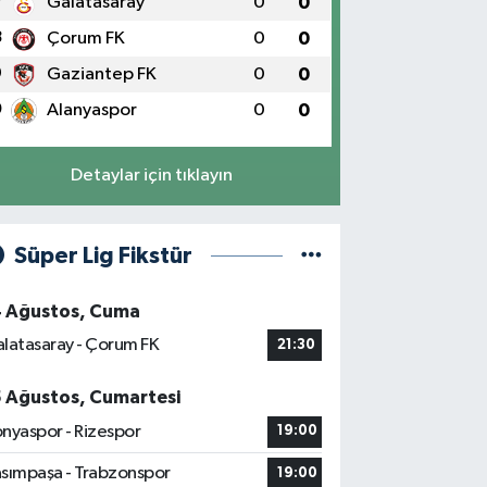
7
Galatasaray
0
0
8
Çorum FK
0
0
9
Gaziantep FK
0
0
0
Alanyaspor
0
0
Detaylar için tıklayın
Süper Lig Fikstür
4 Ağustos, Cuma
latasaray - Çorum FK
21:30
5 Ağustos, Cumartesi
nyaspor - Rizespor
19:00
sımpaşa - Trabzonspor
19:00