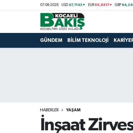
47,7143
55,0317
64,24
07-08-2026
USD
EUR
GBP
Kocaeli Nöbetçi Eczaneler
Kocaeli Hava Durumu
GÜNDEM
BİLİM TEKNOLOJİ
KARİYE
Kocaeli Trafik Yoğunluk Haritası
Süper Lig Puan Durumu ve Fikstür
Tüm Manşetler
Son Dakika Haberleri
HABERLER
YAŞAM
Haber Arşivi
İnşaat Zirves