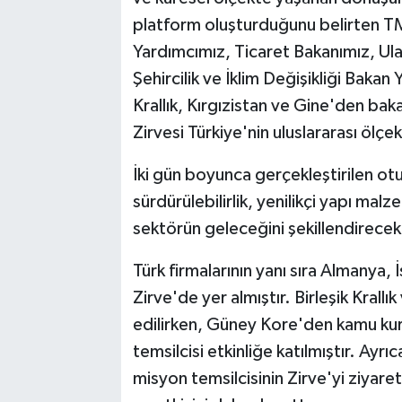
platform oluşturduğunu belirten T
Yardımcımız, Ticaret Bakanımız, Ul
Şehircilik ve İklim Değişikliği Bakan Y
Krallık, Kırgızistan ve Gine'den ba
Zirvesi Türkiye'nin uluslararası ölç
İki gün boyunca gerçekleştirilen ot
sürdürülebilirlik, yenilikçi yapı malz
sektörün geleceğini şekillendirecek b
Türk firmalarının yanı sıra Almanya,
Zirve'de yer almıştır. Birleşik Krallı
edilirken, Güney Kore'den kamu kuru
temsilcisi etkinliğe katılmıştır. Ay
misyon temsilcisinin Zirve'yi ziyare