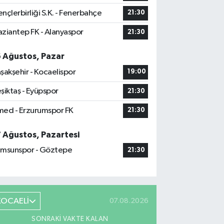
nçlerbirliği S.K. - Fenerbahçe
21:30
ziantep FK - Alanyaspor
21:30
6 Ağustos, Pazar
şakşehir - Kocaelispor
19:00
şiktaş - Eyüpspor
21:30
ed - Erzurumspor FK
21:30
7 Ağustos, Pazartesi
msunspor - Göztepe
21:30
KOCAELİ
07.08.2026
SONRAKI VAKTE KALAN