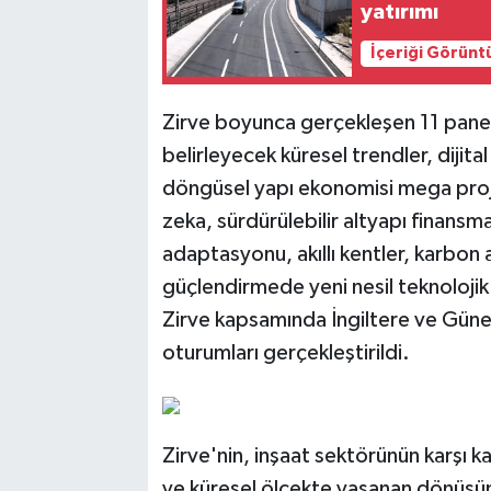
yatırımı
İçeriği Görünt
Zirve boyunca gerçekleşen 11 pane
belirleyecek küresel trendler, dijital
döngüsel yapı ekonomisi mega projel
zeka, sürdürülebilir altyapı finansma
adaptasyonu, akıllı kentler, karbon a
güçlendirmede yeni nesil teknolojik
Zirve kapsamında İngiltere ve Güney
oturumları gerçekleştirildi.
Zirve'nin, inşaat sektörünün karşı k
ve küresel ölçekte yaşanan dönüşü