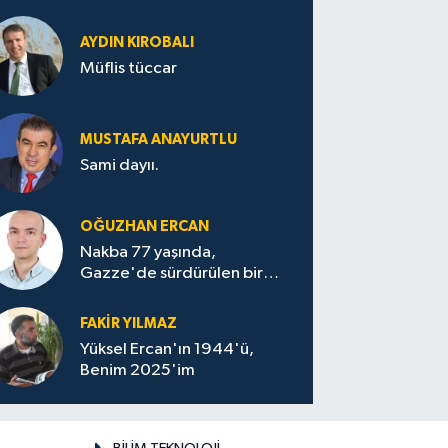
AYDIN KIROBALI
Müflis tüccar
MUSTAFA ANAYURTLU
Sami dayıı.
OĞUZHAN ERCAN
Nakba 77 yaşında,
Gazze'de sürdürülen bir
felaketin sessizliği
FAKİR YILMAZ
Yüksel Ercan'ın 1944'ü,
Benim 2025'im