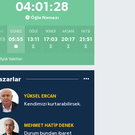
04:01:27
Öğle Namazı
AK
GÜNEŞ
ÖĞLE
İKINDI
AKŞAM
YATSI
15
05:55
13:11
17:03
20:17
21:51
Aylık Vakitler
azarlar
YÜKSEL ERCAN
Kendimizi kurtarabilirsek.
MEHMET HATİP DENEK
Durum bundan ibaret