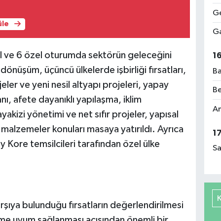
Ge
üle
Ga
l ve 6 özel oturumda sektörün geleceğini
1
 dönüşüm, üçüncü ülkelerde işbirliği fırsatları,
Ba
er ve yeni nesil altyapı projeleri, yapay
Be
nı, afete dayanıklı yapılaşma, iklim
Am
yakizi yönetimi ve net sıfır projeler, yapısal
 malzemeler konuları masaya yatırıldı. Ayrıca
1
 Kore temsilcileri tarafından özel ülke
Sa
arşıya bulunduğu fırsatların değerlendirilmesi
me uyum sağlanması açısından önemli bir