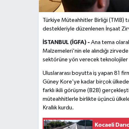
Türkiye Müteahhitler Birliği (TMB) t
destekleriyle düzenlenen İnşaat Zir
İSTANBUL (İGFA) -
Ana tema olarak 
Malzemeleri'nin ele alındığı zirved
sektörüne yön verecek teknolojiler t
Uluslararası boyutta iş yapan 81 fir
Güney Kore'ye kadar birçok ülkede
farklı ikili görüşme (B2B) gerçekleşt
müteahhitlerle birlikte üçüncü ülkeler
Krallık kurdu.
Kocaeli Darı