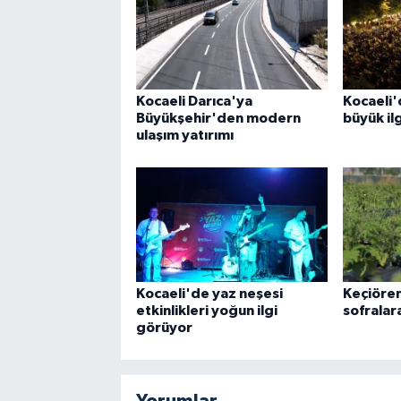
Kocaeli Darıca'ya
Kocaeli'
Büyükşehir'den modern
büyük il
ulaşım yatırımı
Kocaeli'de yaz neşesi
Keçiöre
etkinlikleri yoğun ilgi
sofralar
görüyor