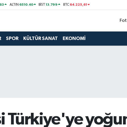
63
6510.40
13.799
64.225,61
ALTIN
BİST
BTC
Fot
R
SPOR
KÜLTÜR SANAT
EKONOMİ
i Türkiye'ye yoğun