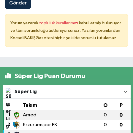
Gönder
Yorum yazarak
topluluk kurallarımızı
kabul etmiş bulunuyor
ve tüm sorumluluğu üstleniyorsunuz. Yazılan yorumlardan
KocaeliBAKIŞGazetesi hiçbir şekilde sorumlu tutulamaz.
Süper Lig Puan Durumu
Süper Lig
#
Takım
O
P
1
Amed
0
0
2
Erzurumspor FK
0
0