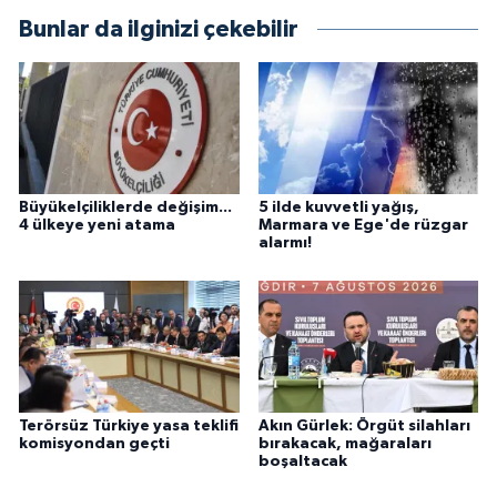
Bunlar da ilginizi çekebilir
Büyükelçiliklerde değişim...
5 ilde kuvvetli yağış,
4 ülkeye yeni atama
Marmara ve Ege'de rüzgar
alarmı!
Terörsüz Türkiye yasa teklifi
Akın Gürlek: Örgüt silahları
komisyondan geçti
bırakacak, mağaraları
boşaltacak