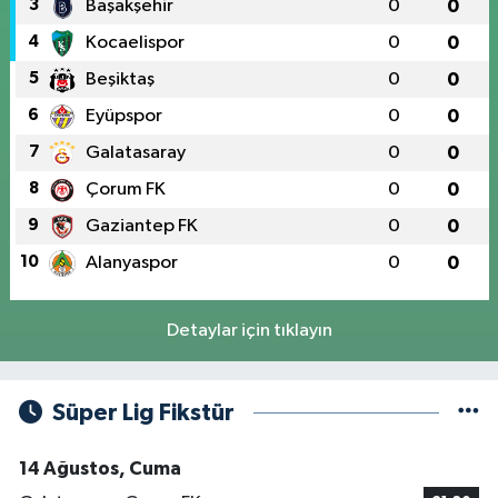
3
Başakşehir
0
0
4
Kocaelispor
0
0
5
Beşiktaş
0
0
6
Eyüpspor
0
0
7
Galatasaray
0
0
8
Çorum FK
0
0
9
Gaziantep FK
0
0
10
Alanyaspor
0
0
Detaylar için tıklayın
Süper Lig Fikstür
14 Ağustos, Cuma