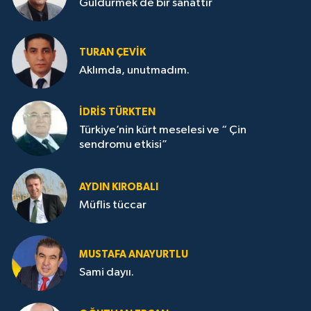
Güldürmek de bir sanattır
TURAN ÇEVİK
Aklımda, unutmadım.
İDRİS TÜRKTEN
Türkiye’nin kürt meselesi ve “ Çin
sendromu etkisi”
AYDIN KIROBALI
Müflis tüccar
MUSTAFA ANAYURTLU
Sami dayıı.