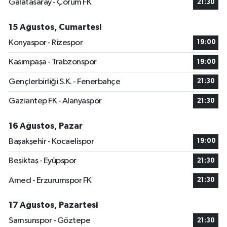
Galatasaray - Çorum FK
21:30
15 Ağustos, Cumartesi
Konyaspor - Rizespor
19:00
Kasımpaşa - Trabzonspor
19:00
Gençlerbirliği S.K. - Fenerbahçe
21:30
Gaziantep FK - Alanyaspor
21:30
16 Ağustos, Pazar
Başakşehir - Kocaelispor
19:00
Beşiktaş - Eyüpspor
21:30
Amed - Erzurumspor FK
21:30
17 Ağustos, Pazartesi
Samsunspor - Göztepe
21:30