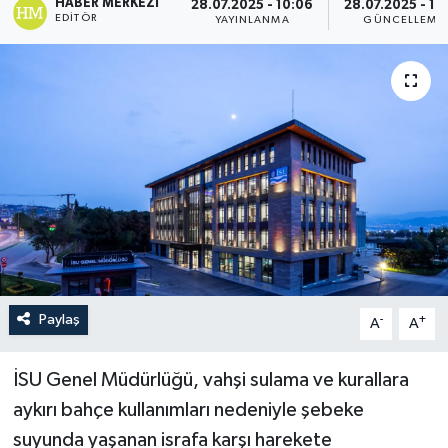
HABER MERKEZI
28.07.2025 - 10:06
28.07.2025 - 10
EDITÖR
YAYINLANMA
GÜNCELLEME
Paylaş
-
+
A
A
İSU Genel Müdürlüğü, vahşi sulama ve kurallara
aykırı bahçe kullanımları nedeniyle şebeke
suyunda yaşanan israfa karşı harekete