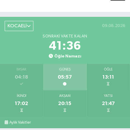
KOCAELİ
09.08.2026
SONRAKI VAKTE KALAN
41:35
Öğle Namazı
İMSAK
GÜNEŞ
ÖĞLE
04:18
05:57
13:11
İKINDI
AKŞAM
YATSI
17:02
20:15
21:47
Aylık Vakitler