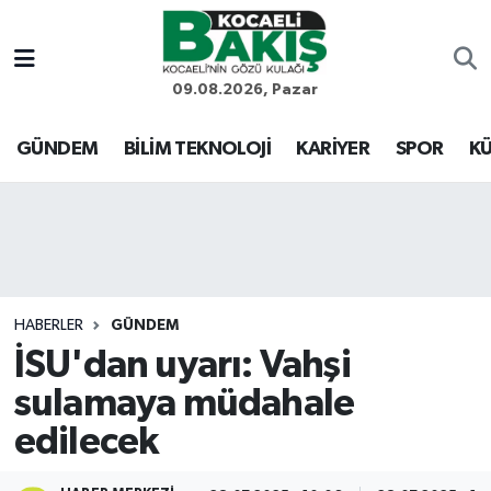
Kocaeli Nöbetçi Eczaneler
09.08.2026, Pazar
Kocaeli Hava Durumu
GÜNDEM
BİLİM TEKNOLOJİ
KARİYER
SPOR
KÜ
Kocaeli Trafik Yoğunluk Haritası
Süper Lig Puan Durumu ve Fikstür
Tüm Manşetler
HABERLER
GÜNDEM
İSU'dan uyarı: Vahşi
Son Dakika Haberleri
sulamaya müdahale
Haber Arşivi
edilecek