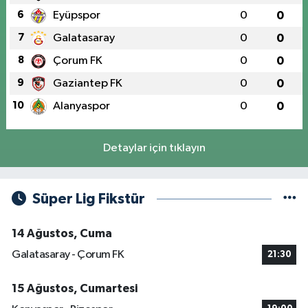
6
Eyüpspor
0
0
7
Galatasaray
0
0
8
Çorum FK
0
0
9
Gaziantep FK
0
0
10
Alanyaspor
0
0
Detaylar için tıklayın
Süper Lig Fikstür
14 Ağustos, Cuma
Galatasaray - Çorum FK
21:30
15 Ağustos, Cumartesi