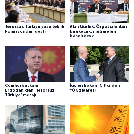
Terörsüz Türkiye yasa teklifi
Akın Gürlek: Örgüt silahları
komisyondan geçti
bırakacak, mağaraları
boşaltacak
Cumhurbaşkanı
İçişleri Bakanı Çiftçi'den
Erdoğan'dan 'Terörsüz
YÖK ziyareti
Türkiye' mesajı