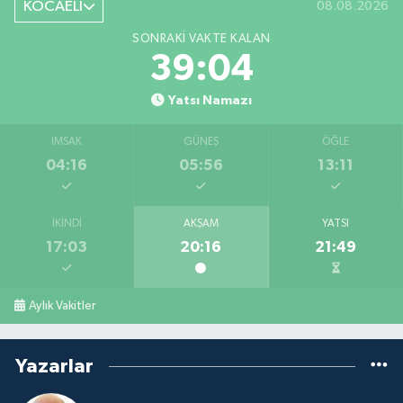
KOCAELİ
08.08.2026
SONRAKI VAKTE KALAN
39:03
Yatsı Namazı
İMSAK
GÜNEŞ
ÖĞLE
04:16
05:56
13:11
İKINDI
AKŞAM
YATSI
17:03
20:16
21:49
Aylık Vakitler
Yazarlar