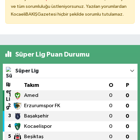
ve tüm sorumluluğu üstleniyorsunuz. Yazılan yorumlardan
KocaeliBAKIŞGazetesi hiçbir şekilde sorumlu tutulamaz.
Süper Lig Puan Durumu
Süper Lig
#
Takım
O
P
1
Amed
0
0
2
Erzurumspor FK
0
0
3
Başakşehir
0
0
4
Kocaelispor
0
0
5
Beşiktaş
0
0