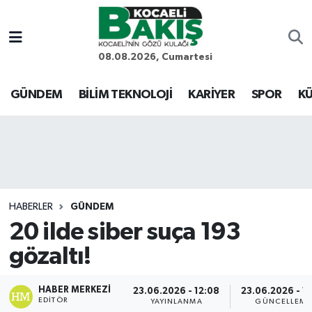
Kocaeli Nöbetçi Eczaneler
08.08.2026, Cumartesi
Kocaeli Hava Durumu
GÜNDEM
BİLİM TEKNOLOJİ
KARİYER
SPOR
KÜ
Kocaeli Trafik Yoğunluk Haritası
Süper Lig Puan Durumu ve Fikstür
Tüm Manşetler
HABERLER
GÜNDEM
20 ilde siber suça 193
Son Dakika Haberleri
gözaltı!
Haber Arşivi
HABER MERKEZI
23.06.2026 - 12:08
23.06.2026 - 15
EDITÖR
YAYINLANMA
GÜNCELLEME