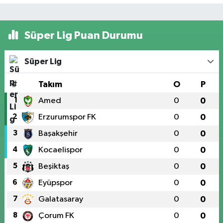
Süper Lig Puan Durumu
Süper Lig
#
Takım
O
P
1
Amed
0
0
2
Erzurumspor FK
0
0
3
Başakşehir
0
0
4
Kocaelispor
0
0
5
Beşiktaş
0
0
6
Eyüpspor
0
0
7
Galatasaray
0
0
8
Çorum FK
0
0