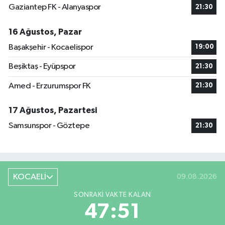
Gaziantep FK - Alanyaspor
21:30
16 Ağustos, Pazar
Başakşehir - Kocaelispor
19:00
Beşiktaş - Eyüpspor
21:30
Amed - Erzurumspor FK
21:30
17 Ağustos, Pazartesi
Samsunspor - Göztepe
21:30
KOCAELİ
09.08.2026
SONRAKI VAKTE KALAN
47:50