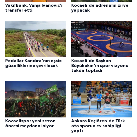
VakıfBank, Vanja Ivanovic'i
Kocaeli'de adrenalin zirve
transfer etti
yapacak
Pedallar Kandıra'nın eşsiz
Kocaeli'de Başkan
güzelliklerine çevrilecek
Büyükakın'ın spor vizyonu
takdir topladı
Kocaelispor yeni sezon
Ankara Keçiören'de Türk
öncesi meydana iniyor
ata sporua ev sahipliği
yaptı