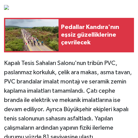
Pedallar Kandıra'nın
eşsiz güzelliklerine
çevrilecek
Kapalı Tesis Sahaları Salonu'nun tribün PVC,
paslanmaz korkuluk, çelik ara makas, asma tavan,
PVC brandalar imalat montajı ve seramik zemin
kaplama imalatları tamamlandı. Çatı cephe
branda ile elektrik ve mekanik imalatlarına ise
devam ediliyor. Ayrıca Büyükşehir ekipleri kapalı
tenis salonunun sahasını asfaltladı. Yapılan
çalışmaların ardından yapının fiziki ilerleme
durumu yüzde 81 seviyesine ulaştı.