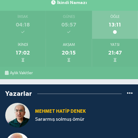
İkindi Namazı
İMSAK
GÜNEŞ
ÖĞLE
04:18
05:57
13:11
İKINDI
AKŞAM
YATSI
17:02
20:15
21:47
Aylık Vakitler
Yazarlar
MEHMET HATİP DENEK
Sararmış solmuş ömür