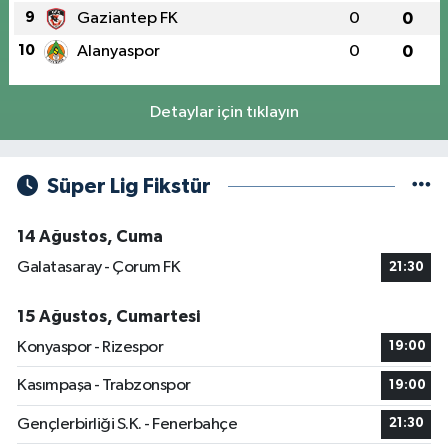
9
Gaziantep FK
0
0
10
Alanyaspor
0
0
Detaylar için tıklayın
Süper Lig Fikstür
14 Ağustos, Cuma
Galatasaray - Çorum FK
21:30
15 Ağustos, Cumartesi
Konyaspor - Rizespor
19:00
Kasımpaşa - Trabzonspor
19:00
Gençlerbirliği S.K. - Fenerbahçe
21:30