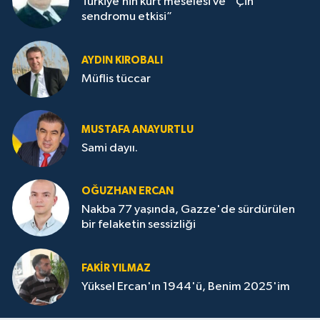
Türkiye’nin kürt meselesi ve “ Çin
sendromu etkisi”
AYDIN KIROBALI
Müflis tüccar
MUSTAFA ANAYURTLU
Sami dayıı.
OĞUZHAN ERCAN
Nakba 77 yaşında, Gazze'de sürdürülen
bir felaketin sessizliği
FAKİR YILMAZ
Yüksel Ercan'ın 1944'ü, Benim 2025'im