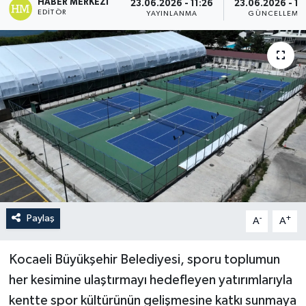
HABER MERKEZI
23.06.2026 - 11:26
23.06.2026 - 15
EDITÖR
YAYINLANMA
GÜNCELLEME
Paylaş
-
+
A
A
Kocaeli Büyükşehir Belediyesi, sporu toplumun
her kesimine ulaştırmayı hedefleyen yatırımlarıyla
kentte spor kültürünün gelişmesine katkı sunmaya