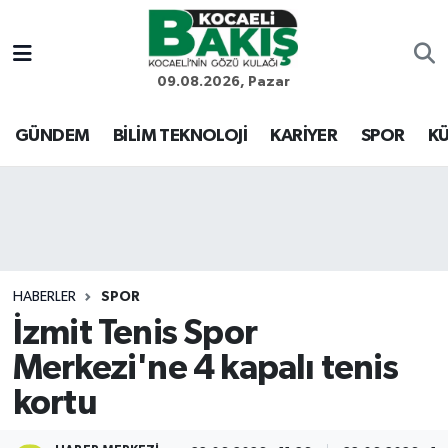
Kocaeli Nöbetçi Eczaneler
09.08.2026, Pazar
Kocaeli Hava Durumu
GÜNDEM
BİLİM TEKNOLOJİ
KARİYER
SPOR
KÜ
Kocaeli Trafik Yoğunluk Haritası
Süper Lig Puan Durumu ve Fikstür
Tüm Manşetler
HABERLER
SPOR
İzmit Tenis Spor
Son Dakika Haberleri
Merkezi'ne 4 kapalı tenis
Haber Arşivi
kortu