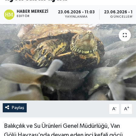
HABER MERKEZI
23.06.2026 - 11:03
23.06.2026 - 15
EDITÖR
YAYINLANMA
GÜNCELLEME
Paylaş
-
+
A
A
Balıkçılık ve Su Ürünleri Genel Müdürlüğü, Van
Gölü Havzası'nda devam eden inci kefali göçü