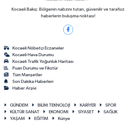
Kocaeli Bakış: Bölgenin nabzını tutan, güvenilir ve tarafsız
haberlerin buluşma noktası!
Kocaeli Nöbetçi Eczaneler
Kocaeli Hava Durumu
Kocaeli Trafik Yoğunluk Haritası
Puan Durumu ve Fikstür
Tüm Manşetler
Son Dakika Haberleri
Haber Arşivi
GÜNDEM
BİLİM TEKNOLOJİ
KARİYER
SPOR
KÜLTÜR SANAT
EKONOMİ
SİYASET
SAĞLIK
YAŞAM
EĞİTİM
Künye