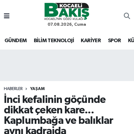
Kocaeli Nöbetçi Eczaneler
07.08.2026, Cuma
Kocaeli Hava Durumu
GÜNDEM
BİLİM TEKNOLOJİ
KARİYER
SPOR
KÜ
Kocaeli Trafik Yoğunluk Haritası
Süper Lig Puan Durumu ve Fikstür
Tüm Manşetler
HABERLER
YAŞAM
İnci kefalinin göçünde
Son Dakika Haberleri
dikkat çeken kare...
Haber Arşivi
Kaplumbağa ve balıklar
aynı kadrajda