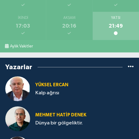
İKINDI
AKŞAM
YATSI
17:03
20:16
21:49
Aylık Vakitler
Yazarlar
YÜKSEL ERCAN
Kalp ağrısı
MEHMET HATİP DENEK
Dünya bir gölgeliktir.