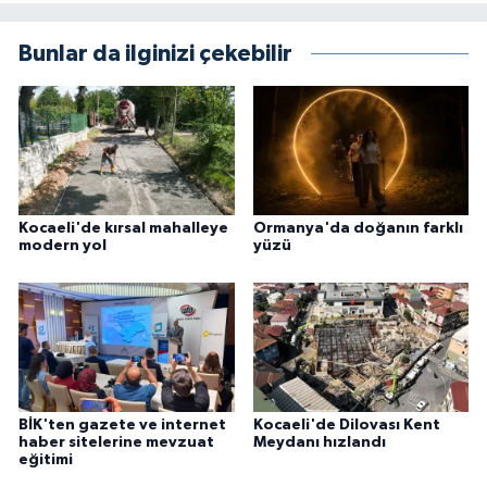
Bunlar da ilginizi çekebilir
Kocaeli'de kırsal mahalleye
Ormanya'da doğanın farklı
modern yol
yüzü
BİK'ten gazete ve internet
Kocaeli'de Dilovası Kent
haber sitelerine mevzuat
Meydanı hızlandı
eğitimi