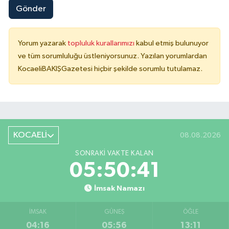
Gönder
Yorum yazarak
topluluk kurallarımızı
kabul etmiş bulunuyor
ve tüm sorumluluğu üstleniyorsunuz. Yazılan yorumlardan
KocaeliBAKIŞGazetesi hiçbir şekilde sorumlu tutulamaz.
KOCAELİ
08.08.2026
SONRAKI VAKTE KALAN
05:50:40
İmsak Namazı
İMSAK
GÜNEŞ
ÖĞLE
04:16
05:56
13:11