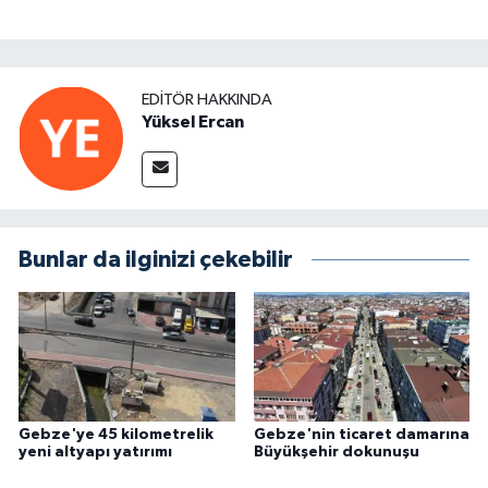
EDITÖR HAKKINDA
Yüksel Ercan
Bunlar da ilginizi çekebilir
Gebze'ye 45 kilometrelik
Gebze'nin ticaret damarına
yeni altyapı yatırımı
Büyükşehir dokunuşu