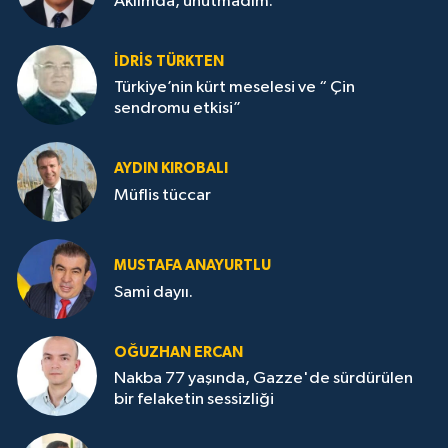
Aklımda, unutmadım.
İDRİS TÜRKTEN
Türkiye’nin kürt meselesi ve “ Çin
sendromu etkisi”
AYDIN KIROBALI
Müflis tüccar
MUSTAFA ANAYURTLU
Sami dayıı.
OĞUZHAN ERCAN
Nakba 77 yaşında, Gazze'de sürdürülen
bir felaketin sessizliği