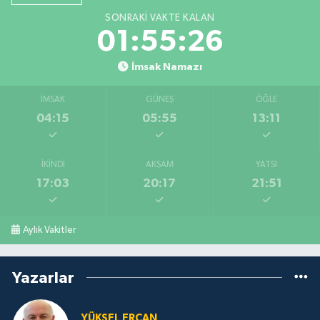
SONRAKI VAKTE KALAN
01:55:26
İmsak Namazı
İMSAK
GÜNEŞ
ÖĞLE
04:15
05:55
13:11
İKINDI
AKŞAM
YATSI
17:03
20:17
21:51
Aylık Vakitler
Yazarlar
YÜKSEL ERCAN