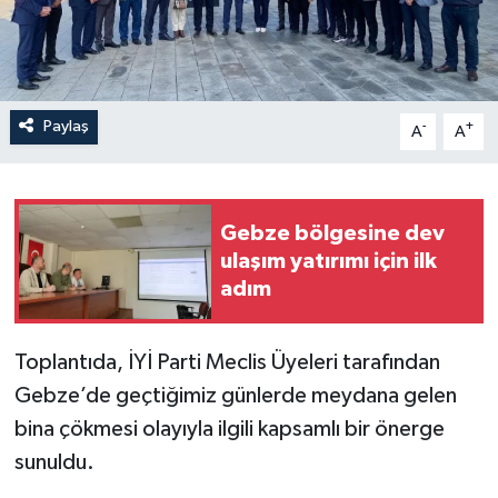
Paylaş
-
+
A
A
Gebze bölgesine dev
ulaşım yatırımı için ilk
adım
Toplantıda, İYİ Parti Meclis Üyeleri tarafından
Gebze’de geçtiğimiz günlerde meydana gelen
bina çökmesi olayıyla ilgili kapsamlı bir önerge
sunuldu.