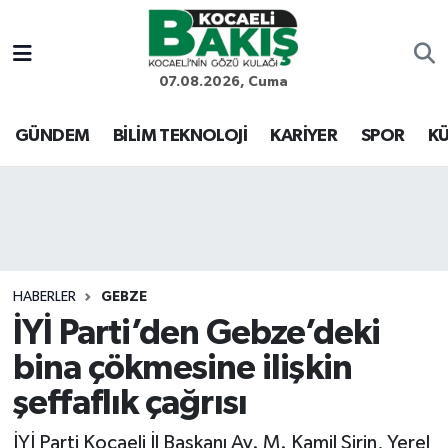
Kocaeli Nöbetçi Eczaneler
07.08.2026, Cuma
Kocaeli Hava Durumu
GÜNDEM
BİLİM TEKNOLOJİ
KARİYER
SPOR
KÜ
Kocaeli Trafik Yoğunluk Haritası
Süper Lig Puan Durumu ve Fikstür
Tüm Manşetler
HABERLER
GEBZE
İYİ Parti’den Gebze’deki
Son Dakika Haberleri
bina çökmesine ilişkin
Haber Arşivi
şeffaflık çağrısı
İYİ Parti Kocaeli İl Başkanı Av. M. Kamil Şirin, Yerel