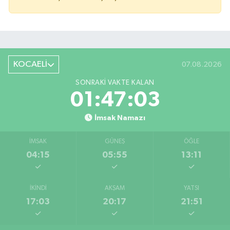
KOCAELİ
07.08.2026
SONRAKI VAKTE KALAN
01:47:03
İmsak Namazı
İMSAK
GÜNEŞ
ÖĞLE
04:15
05:55
13:11
İKINDI
AKŞAM
YATSI
17:03
20:17
21:51