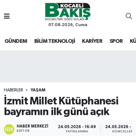
Kocaeli Nöbetçi Eczaneler
07.08.2026, Cuma
Kocaeli Hava Durumu
GÜNDEM
BİLİM TEKNOLOJİ
KARİYER
SPOR
KÜ
Kocaeli Trafik Yoğunluk Haritası
Süper Lig Puan Durumu ve Fikstür
Tüm Manşetler
HABERLER
YAŞAM
İzmit Millet Kütüphanesi
Son Dakika Haberleri
bayramın ilk günü açık
Haber Arşivi
HABER MERKEZI
24.05.2026 - 16:49
24.05.2026 - 1
EDITÖR
YAYINLANMA
GÜNCELLEM