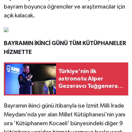
bayram boyunca öğrenciler ve araştırmacılar için
açık kalacak.
BAYRAMIN İKİNCİ GÜNÜ TÜM KÜTÜPHANELER
HİZMETTE
Türkiye'nin ilk
astronotu Alper
Gezeravcı Tuğgeneral
oldu
Bayramın ikinci günü itibarıyla ise İzmit Milli İrade
Meydanı'nda yer alan Millet Kütüphanesi'nin yanı
sıra 'Kütüphanem Kocaeli' bünyesindeki diğer 9