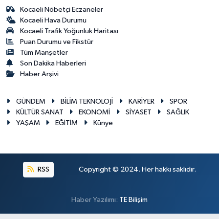
Kocaeli Nöbetçi Eczaneler
Kocaeli Hava Durumu
Kocaeli Trafik Yoğunluk Haritası
Puan Durumu ve Fikstür
Tüm Manşetler
Son Dakika Haberleri
Haber Arşivi
GÜNDEM
BİLİM TEKNOLOJİ
KARİYER
SPOR
KÜLTÜR SANAT
EKONOMİ
SİYASET
SAĞLIK
YAŞAM
EĞİTİM
Künye
RSS
Copyright © 2024. Her hakkı saklıdır.
Haber Yazılımı:
TE Bilişim