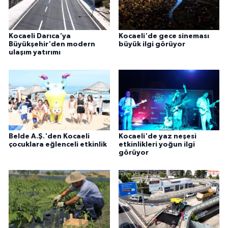
Kocaeli Darıca'ya
Kocaeli'de gece sineması
Büyükşehir'den modern
büyük ilgi görüyor
ulaşım yatırımı
Belde A.Ş.'den Kocaeli
Kocaeli'de yaz neşesi
çocuklara eğlenceli etkinlik
etkinlikleri yoğun ilgi
görüyor