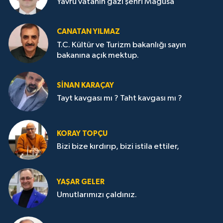
Yavru vatanın gazi şehri Mağusa
CANATAN YILMAZ
T.C. Kültür ve Turizm bakanlığı sayın
bakanına açık mektup.
SİNAN KARAÇAY
Tayt kavgası mı ? Taht kavgası mı ?
KORAY TOPÇU
Bizi bize kırdırıp, bizi istila ettiler,
YAŞAR GELER
Umutlarımızı çaldınız.