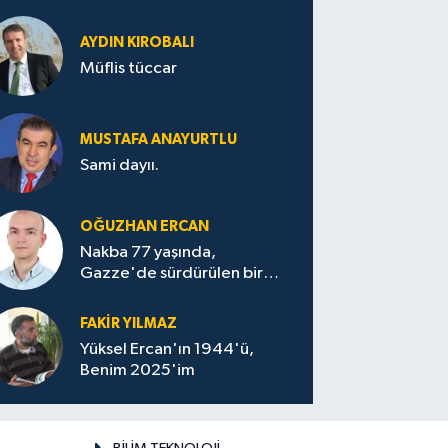
AYDIN KIROBALI
Müflis tüccar
MUSTAFA ANAYURTLU
Sami dayıı.
OĞUZHAN ERCAN
Nakba 77 yaşında,
Gazze'de sürdürülen bir
felaketin sessizliği
FAKİR YILMAZ
Yüksel Ercan'ın 1944'ü,
Benim 2025'im