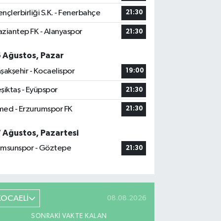
nçlerbirliği S.K. - Fenerbahçe
21:30
ziantep FK - Alanyaspor
21:30
6 Ağustos, Pazar
şakşehir - Kocaelispor
19:00
şiktaş - Eyüpspor
21:30
ed - Erzurumspor FK
21:30
7 Ağustos, Pazartesi
msunspor - Göztepe
21:30
KOCAELİ
08.08.2026
SONRAKI VAKTE KALAN