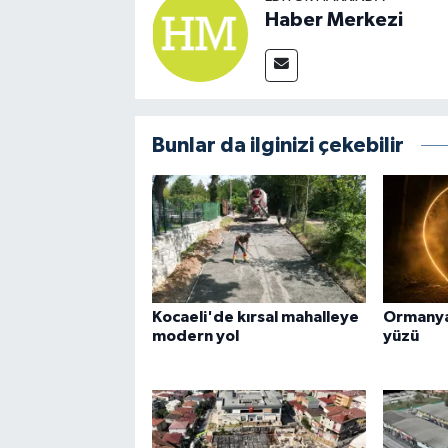
Haber Merkezi
Bunlar da ilginizi çekebilir
Kocaeli'de kırsal mahalleye
Ormanya
modern yol
yüzü