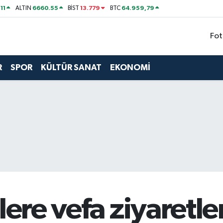
11
6660.55
13.779
64.959,79
ALTIN
BİST
BTC
Fot
R
SPOR
KÜLTÜR SANAT
EKONOMİ
lere vefa ziyaretle