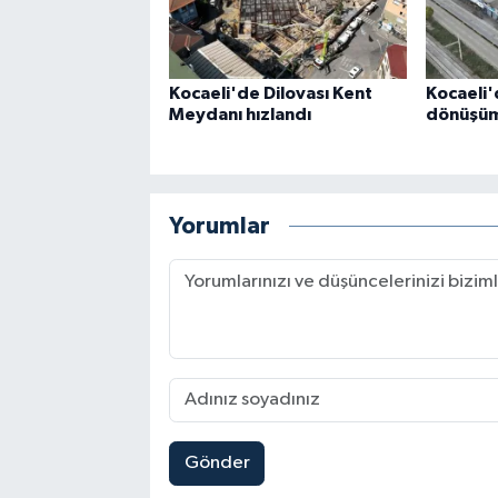
Kocaeli'de Dilovası Kent
Kocaeli'
Meydanı hızlandı
dönüşüm 
Yorumlar
Gönder