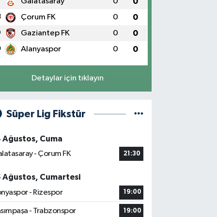
7
Galatasaray
0
0
8
Çorum FK
0
0
9
Gaziantep FK
0
0
0
Alanyaspor
0
0
Detaylar için tıklayın
Süper Lig Fikstür
4 Ağustos, Cuma
latasaray - Çorum FK
21:30
5 Ağustos, Cumartesi
nyaspor - Rizespor
19:00
sımpaşa - Trabzonspor
19:00