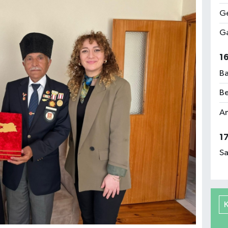
Ge
Ga
1
Ba
Be
Am
1
Sa