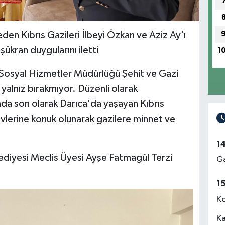
den Kıbrıs Gazileri İlbeyi Özkan ve Aziz Ay'ı
ükran duygularını iletti
1
 Sosyal Hizmetler Müdürlüğü Şehit ve Gazi
 yalnız bırakmıyor. Düzenli olarak
nda son olarak Darıca'da yaşayan Kıbrıs
evlerine konuk olunarak gazilere minnet ve
1
lediyesi Meclis Üyesi Ayşe Fatmagül Terzi
Ga
1
Ko
Ka