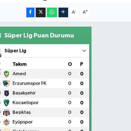
-
+
A
A
Süper Lig Puan Durumu
Süper Lig
#
Takım
O
P
1
Amed
0
0
2
Erzurumspor FK
0
0
3
Başakşehir
0
0
4
Kocaelispor
0
0
5
Beşiktaş
0
0
6
Eyüpspor
0
0