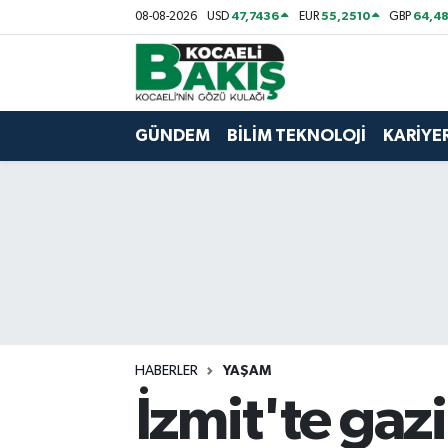
47,7436
55,2510
64,48
08-08-2026
USD
EUR
GBP
Kocaeli Nöbetçi Eczaneler
Kocaeli Hava Durumu
GÜNDEM
BİLİM TEKNOLOJİ
KARİYE
Kocaeli Trafik Yoğunluk Haritası
Süper Lig Puan Durumu ve Fikstür
Tüm Manşetler
Son Dakika Haberleri
HABERLER
YAŞAM
Haber Arşivi
İzmit'te gazi