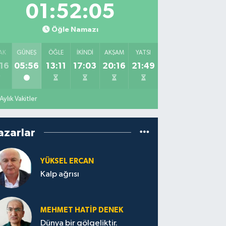
01:52:04
Öğle Namazı
AK
GÜNEŞ
ÖĞLE
İKINDI
AKŞAM
YATSI
16
05:56
13:11
17:03
20:16
21:49
Aylık Vakitler
azarlar
YÜKSEL ERCAN
Kalp ağrısı
MEHMET HATİP DENEK
Dünya bir gölgeliktir.