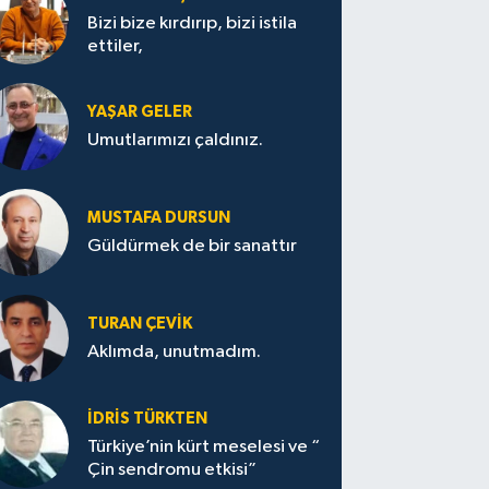
Bizi bize kırdırıp, bizi istila
ettiler,
YAŞAR GELER
Umutlarımızı çaldınız.
MUSTAFA DURSUN
Güldürmek de bir sanattır
TURAN ÇEVİK
Aklımda, unutmadım.
İDRİS TÜRKTEN
Türkiye’nin kürt meselesi ve “
Çin sendromu etkisi”