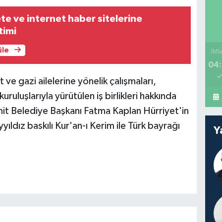
te ve internet haber sitelerine
timi
üle
İMS
04:
ve gazi ailelerine yönelik çalışmaları,
kuruluşlarıyla yürütülen iş birlikleri hakkında
İzmit Belediye Başkanı Fatma Kaplan Hürriyet'in
Ayyıldız baskılı Kur'an-ı Kerim ile Türk bayrağı
Y