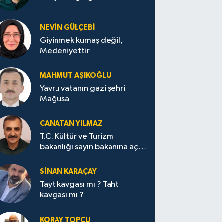
NEVİN GÜLÇEBİ
Giyinmek kumaş değil,
Medeniyettir
MAHMUT AŞIKOĞLU
Yavru vatanın gazi şehri
Mağusa
CANATAN YILMAZ
T.C. Kültür ve Turizm
bakanlığı sayın bakanına açık
mektup.
SİNAN KARAÇAY
Tayt kavgası mı ? Taht
kavgası mı ?
KORAY TOPÇU