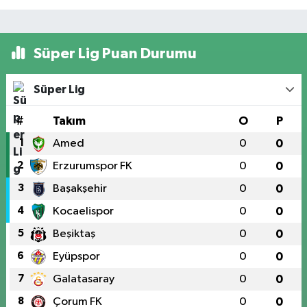
Süper Lig Puan Durumu
Süper Lig
#
Takım
O
P
1
Amed
0
0
2
Erzurumspor FK
0
0
3
Başakşehir
0
0
4
Kocaelispor
0
0
5
Beşiktaş
0
0
6
Eyüpspor
0
0
7
Galatasaray
0
0
8
Çorum FK
0
0