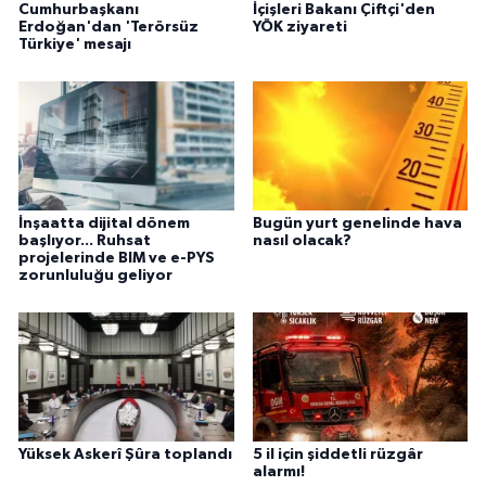
Cumhurbaşkanı
İçişleri Bakanı Çiftçi'den
Erdoğan'dan 'Terörsüz
YÖK ziyareti
Türkiye' mesajı
İnşaatta dijital dönem
Bugün yurt genelinde hava
başlıyor... Ruhsat
nasıl olacak?
projelerinde BIM ve e-PYS
zorunluluğu geliyor
Yüksek Askerî Şûra toplandı
5 il için şiddetli rüzgâr
alarmı!