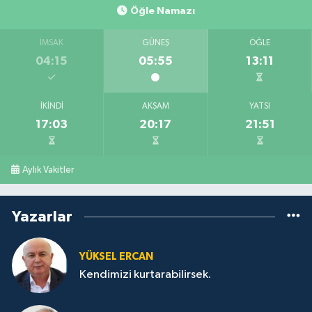
Öğle Namazı
İMSAK
GÜNEŞ
ÖĞLE
04:15
05:55
13:11
İKINDI
AKŞAM
YATSI
17:03
20:17
21:51
Aylık Vakitler
Yazarlar
YÜKSEL ERCAN
Kendimizi kurtarabilirsek.