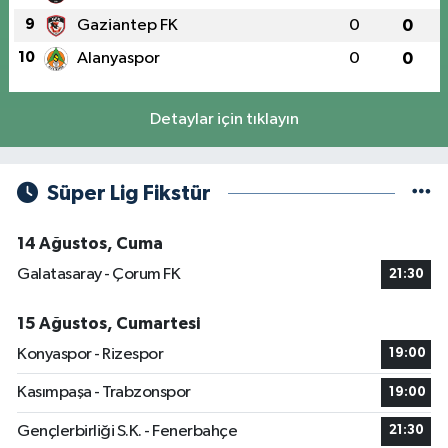
9
Gaziantep FK
0
0
10
Alanyaspor
0
0
Detaylar için tıklayın
Süper Lig Fikstür
14 Ağustos, Cuma
Galatasaray - Çorum FK
21:30
15 Ağustos, Cumartesi
Konyaspor - Rizespor
19:00
Kasımpaşa - Trabzonspor
19:00
Gençlerbirliği S.K. - Fenerbahçe
21:30