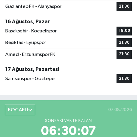
Gaziantep FK - Alanyaspor
21:30
16 Ağustos, Pazar
Başakşehir - Kocaelispor
19:00
Beşiktaş - Eyüpspor
21:30
Amed - Erzurumspor FK
21:30
17 Ağustos, Pazartesi
Samsunspor - Göztepe
21:30
KOCAELİ
07.08.2026
SONRAKI VAKTE KALAN
06:30:06