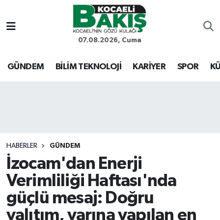
Kocaeli Nöbetçi Eczaneler
07.08.2026, Cuma
Kocaeli Hava Durumu
GÜNDEM
BİLİM TEKNOLOJİ
KARİYER
SPOR
KÜ
Kocaeli Trafik Yoğunluk Haritası
Süper Lig Puan Durumu ve Fikstür
Tüm Manşetler
HABERLER
GÜNDEM
İzocam'dan Enerji
Son Dakika Haberleri
Verimliliği Haftası'nda
Haber Arşivi
güçlü mesaj: Doğru
yalıtım, yarına yapılan en