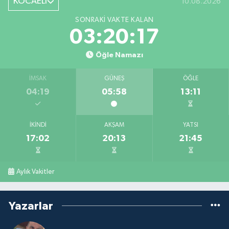
KOCAELİ
10.08.2026
SONRAKI VAKTE KALAN
03:20:17
Öğle Namazı
İMSAK
GÜNEŞ
ÖĞLE
04:19
05:58
13:11
İKINDI
AKŞAM
YATSI
17:02
20:13
21:45
Aylık Vakitler
Yazarlar