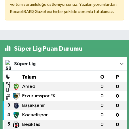
ve tüm sorumluluğu üstleniyorsunuz. Yazılan yorumlardan
KocaeliBAKIŞGazetesi hiçbir şekilde sorumlu tutulamaz.
Süper Lig Puan Durumu
Süper Lig
#
Takım
O
P
1
Amed
0
0
2
Erzurumspor FK
0
0
3
Başakşehir
0
0
4
Kocaelispor
0
0
5
Beşiktaş
0
0