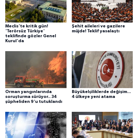
Meclis'te kritik gün!
Şehit aileleri ve gazilere
'Terörsüz Türkiye'
müjde! Teklif yasalaştı
teklifinde gözler Genel
Kurul'da
Orman yangınlarında
Büyükelçiliklerde değişim...
soruşturma sürüyor.. 34
4 ülkeye yeni atama
şüpheliden 9'u tutuklandı