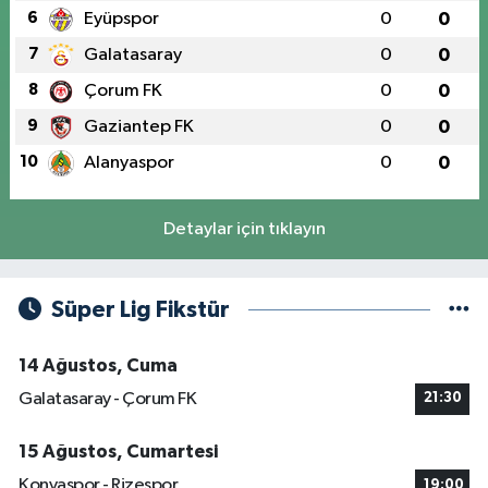
6
Eyüpspor
0
0
7
Galatasaray
0
0
8
Çorum FK
0
0
9
Gaziantep FK
0
0
10
Alanyaspor
0
0
Detaylar için tıklayın
Süper Lig Fikstür
14 Ağustos, Cuma
Galatasaray - Çorum FK
21:30
15 Ağustos, Cumartesi
Konyaspor - Rizespor
19:00