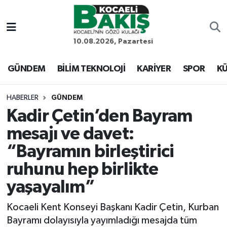
Kocaeli Nöbetçi Eczaneler
10.08.2026, Pazartesi
Kocaeli Hava Durumu
GÜNDEM
BİLİM TEKNOLOJİ
KARİYER
SPOR
KÜ
Kocaeli Trafik Yoğunluk Haritası
HABERLER
GÜNDEM
Kadir Çetin’den Bayram
Süper Lig Puan Durumu ve Fikstür
mesajı ve davet:
Tüm Manşetler
“Bayramın birleştirici
ruhunu hep birlikte
Son Dakika Haberleri
yaşayalım”
Haber Arşivi
Kocaeli Kent Konseyi Başkanı Kadir Çetin, Kurban
Bayramı dolayısıyla yayımladığı mesajda tüm