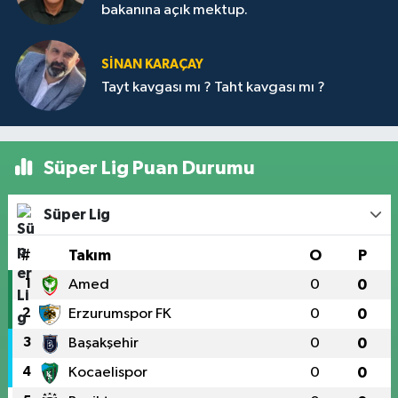
bakanına açık mektup.
SİNAN KARAÇAY
Tayt kavgası mı ? Taht kavgası mı ?
Süper Lig Puan Durumu
Süper Lig
#
Takım
O
P
1
Amed
0
0
2
Erzurumspor FK
0
0
3
Başakşehir
0
0
4
Kocaelispor
0
0