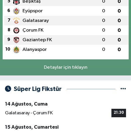
5
Beşiktaş
0
0
6
Eyüpspor
0
0
7
Galatasaray
0
0
8
Çorum FK
0
0
9
Gaziantep FK
0
0
10
Alanyaspor
0
0
Detaylar için tıklayın
Süper Lig Fikstür
14 Ağustos, Cuma
Galatasaray - Çorum FK
21:30
15 Ağustos, Cumartesi