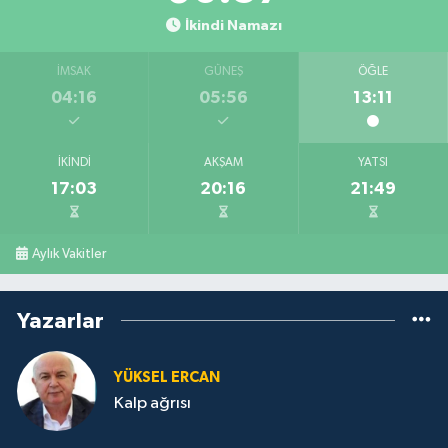
İkindi Namazı
İMSAK
GÜNEŞ
ÖĞLE
04:16
05:56
13:11
İKINDI
AKŞAM
YATSI
17:03
20:16
21:49
Aylık Vakitler
Yazarlar
YÜKSEL ERCAN
Kalp ağrısı