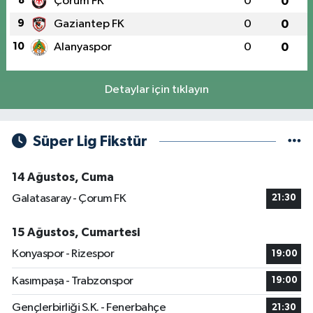
8
Çorum FK
0
0
9
Gaziantep FK
0
0
10
Alanyaspor
0
0
Detaylar için tıklayın
Süper Lig Fikstür
14 Ağustos, Cuma
Galatasaray - Çorum FK
21:30
15 Ağustos, Cumartesi
Konyaspor - Rizespor
19:00
Kasımpaşa - Trabzonspor
19:00
Gençlerbirliği S.K. - Fenerbahçe
21:30