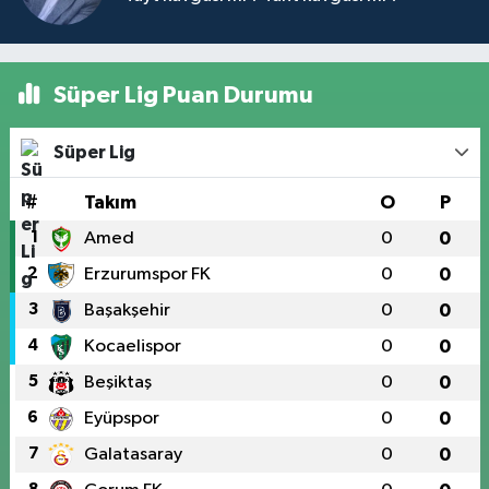
Süper Lig Puan Durumu
Süper Lig
#
Takım
O
P
1
Amed
0
0
2
Erzurumspor FK
0
0
3
Başakşehir
0
0
4
Kocaelispor
0
0
5
Beşiktaş
0
0
6
Eyüpspor
0
0
7
Galatasaray
0
0