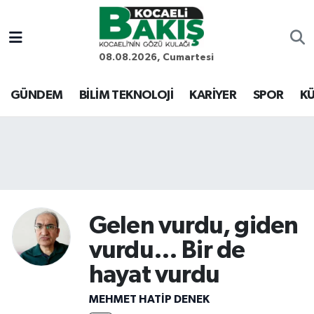
Kocaeli Nöbetçi Eczaneler
08.08.2026, Cumartesi
Kocaeli Hava Durumu
GÜNDEM
BİLİM TEKNOLOJİ
KARİYER
SPOR
KÜ
Kocaeli Trafik Yoğunluk Haritası
Süper Lig Puan Durumu ve Fikstür
Tüm Manşetler
Gelen vurdu, giden
Son Dakika Haberleri
vurdu… Bir de
Haber Arşivi
hayat vurdu
MEHMET HATİP DENEK