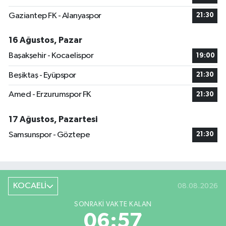
Gaziantep FK - Alanyaspor
21:30
16 Ağustos, Pazar
Başakşehir - Kocaelispor
19:00
Beşiktaş - Eyüpspor
21:30
Amed - Erzurumspor FK
21:30
17 Ağustos, Pazartesi
Samsunspor - Göztepe
21:30
KOCAELİ
08.08.2026
SONRAKI VAKTE KALAN
06:56