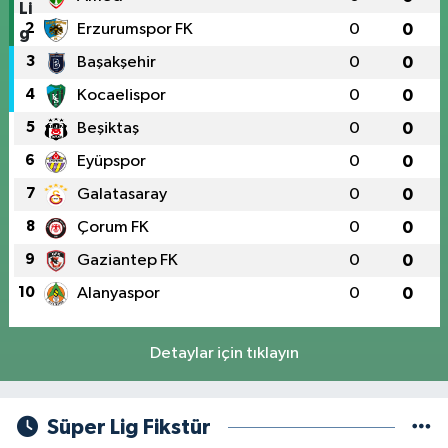
2
Erzurumspor FK
0
0
3
Başakşehir
0
0
4
Kocaelispor
0
0
5
Beşiktaş
0
0
6
Eyüpspor
0
0
7
Galatasaray
0
0
8
Çorum FK
0
0
9
Gaziantep FK
0
0
10
Alanyaspor
0
0
Detaylar için tıklayın
Süper Lig Fikstür