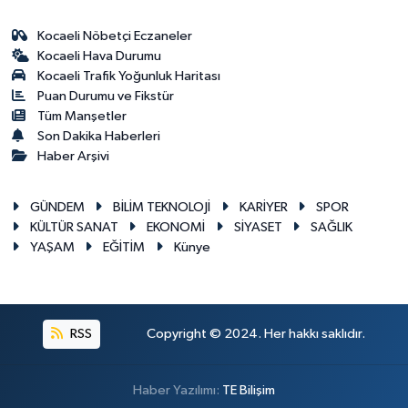
Kocaeli Nöbetçi Eczaneler
Kocaeli Hava Durumu
Kocaeli Trafik Yoğunluk Haritası
Puan Durumu ve Fikstür
Tüm Manşetler
Son Dakika Haberleri
Haber Arşivi
GÜNDEM
BİLİM TEKNOLOJİ
KARİYER
SPOR
KÜLTÜR SANAT
EKONOMİ
SİYASET
SAĞLIK
YAŞAM
EĞİTİM
Künye
RSS
Copyright © 2024. Her hakkı saklıdır.
Haber Yazılımı:
TE Bilişim