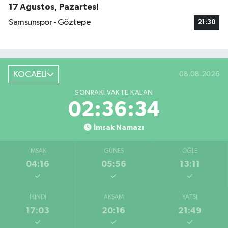
17 Ağustos, Pazartesi
Samsunspor - Göztepe
21:30
KOCAELİ
08.08.2026
SONRAKI VAKTE KALAN
02:36:33
İmsak Namazı
İMSAK
GÜNEŞ
ÖĞLE
04:16
05:56
13:11
İKINDI
AKŞAM
YATSI
17:03
20:16
21:49