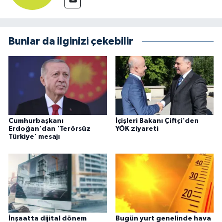
Bunlar da ilginizi çekebilir
Cumhurbaşkanı
İçişleri Bakanı Çiftçi'den
Erdoğan'dan 'Terörsüz
YÖK ziyareti
Türkiye' mesajı
İnşaatta dijital dönem
Bugün yurt genelinde hava