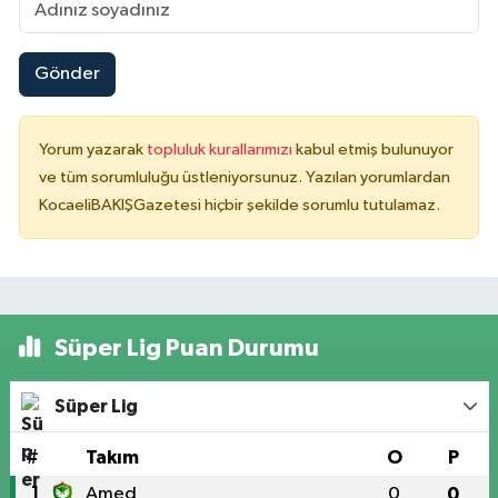
Gönder
Yorum yazarak
topluluk kurallarımızı
kabul etmiş bulunuyor
ve tüm sorumluluğu üstleniyorsunuz. Yazılan yorumlardan
KocaeliBAKIŞGazetesi hiçbir şekilde sorumlu tutulamaz.
Süper Lig Puan Durumu
Süper Lig
#
Takım
O
P
1
Amed
0
0