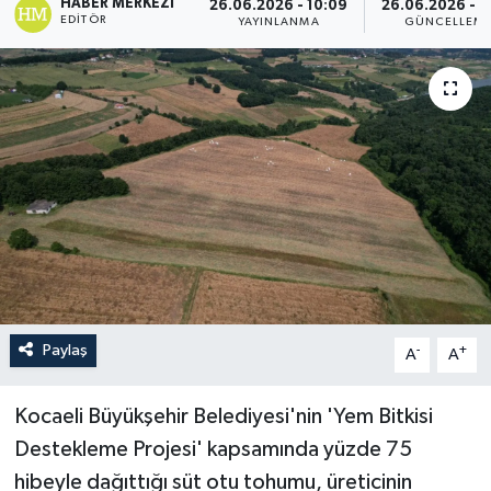
HABER MERKEZI
26.06.2026 - 10:09
26.06.2026 - 1
EDITÖR
YAYINLANMA
GÜNCELLEM
Paylaş
-
+
A
A
Kocaeli Büyükşehir Belediyesi'nin 'Yem Bitkisi
Destekleme Projesi' kapsamında yüzde 75
hibeyle dağıttığı süt otu tohumu, üreticinin