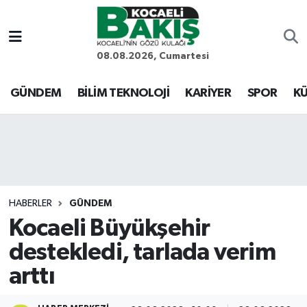
Kocaeli Nöbetçi Eczaneler
08.08.2026, Cumartesi
Kocaeli Hava Durumu
GÜNDEM
BİLİM TEKNOLOJİ
KARİYER
SPOR
KÜ
Kocaeli Trafik Yoğunluk Haritası
Süper Lig Puan Durumu ve Fikstür
Tüm Manşetler
HABERLER
GÜNDEM
Kocaeli Büyükşehir
Son Dakika Haberleri
destekledi, tarlada verim
Haber Arşivi
arttı