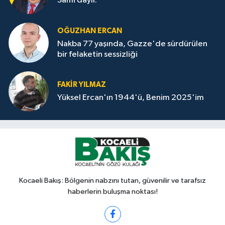
Sami dayıı.
OĞUZHAN ERCAN
Nakba 77 yaşında, Gazze'de sürdürülen
bir felaketin sessizliği
FAKİR YILMAZ
Yüksel Ercan'ın 1944'ü, Benim 2025'im
Kocaeli Bakış: Bölgenin nabzını tutan, güvenilir ve tarafsız
haberlerin buluşma noktası!