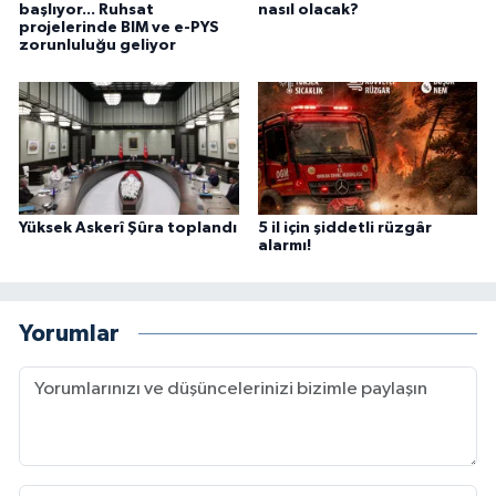
başlıyor... Ruhsat
nasıl olacak?
projelerinde BIM ve e-PYS
zorunluluğu geliyor
Yüksek Askerî Şûra toplandı
5 il için şiddetli rüzgâr
alarmı!
Yorumlar