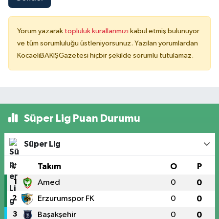
Yorum yazarak
topluluk kurallarımızı
kabul etmiş bulunuyor
ve tüm sorumluluğu üstleniyorsunuz. Yazılan yorumlardan
KocaeliBAKIŞGazetesi hiçbir şekilde sorumlu tutulamaz.
Süper Lig Puan Durumu
Süper Lig
#
Takım
O
P
1
Amed
0
0
2
Erzurumspor FK
0
0
3
Başakşehir
0
0