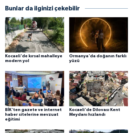
Bunlar da ilginizi çekebilir
Kocaeli'de kırsal mahalleye
Ormanya'da doğanın farklı
modern yol
yüzü
BİK'ten gazete ve internet
Kocaeli'de Dilovası Kent
haber sitelerine mevzuat
Meydanı hızlandı
eğitimi