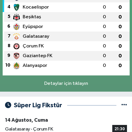
4
Kocaelispor
0
0
5
Beşiktaş
0
0
6
Eyüpspor
0
0
7
Galatasaray
0
0
8
Çorum FK
0
0
9
Gaziantep FK
0
0
10
Alanyaspor
0
0
Detaylar için tıklayın
Süper Lig Fikstür
14 Ağustos, Cuma
Galatasaray - Çorum FK
21:30