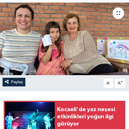
Paylaş
-
+
A
A
Kocaeli'de yaz neşesi
etkinlikleri yoğun ilgi
görüyor