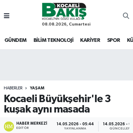
Kocaeli Nöbetçi Eczaneler
08.08.2026, Cumartesi
Kocaeli Hava Durumu
GÜNDEM
BİLİM TEKNOLOJİ
KARİYER
SPOR
KÜ
Kocaeli Trafik Yoğunluk Haritası
Süper Lig Puan Durumu ve Fikstür
Tüm Manşetler
HABERLER
YAŞAM
Kocaeli Büyükşehir'le 3
Son Dakika Haberleri
kuşak aynı masada
Haber Arşivi
HABER MERKEZI
14.05.2026 - 05:44
14.05.2026 - 0
EDITÖR
YAYINLANMA
GÜNCELLEM