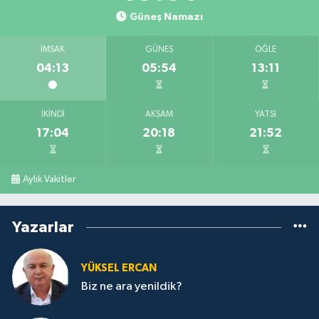
Güneş Namazı
İMSAK
GÜNEŞ
ÖĞLE
04:13
05:54
13:11
İKINDI
AKŞAM
YATSI
17:04
20:18
21:52
Aylık Vakitler
Yazarlar
YÜKSEL ERCAN
Biz ne ara yenildik?