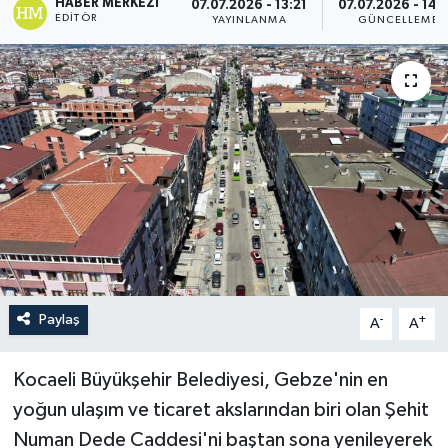
HABER MERKEZI
07.07.2026 - 13:21
07.07.2026 - 14:
EDITÖR
YAYINLANMA
GÜNCELLEME
Paylaş
-
+
A
A
Kocaeli Büyükşehir Belediyesi, Gebze'nin en
yoğun ulaşım ve ticaret akslarından biri olan Şehit
Numan Dede Caddesi'ni baştan sona yenileyerek