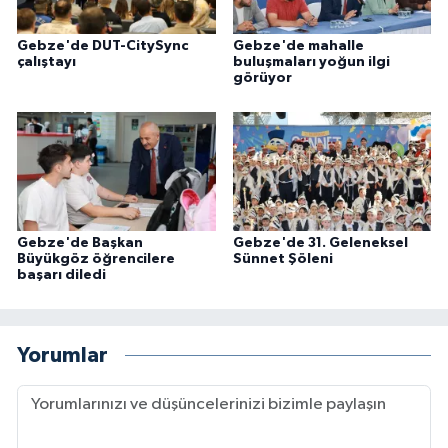
Gebze'de DUT-CitySync
Gebze'de mahalle
çalıştayı
buluşmaları yoğun ilgi
görüyor
Gebze'de Başkan
Gebze'de 31. Geleneksel
Büyükgöz öğrencilere
Sünnet Şöleni
başarı diledi
Yorumlar