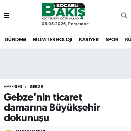
Kocaeli Nöbetçi Eczaneler
06.08.2026, Perşembe
Kocaeli Hava Durumu
GÜNDEM
BİLİM TEKNOLOJİ
KARİYER
SPOR
KÜ
Kocaeli Trafik Yoğunluk Haritası
Süper Lig Puan Durumu ve Fikstür
Tüm Manşetler
HABERLER
GEBZE
Gebze'nin ticaret
Son Dakika Haberleri
damarına Büyükşehir
Haber Arşivi
dokunuşu