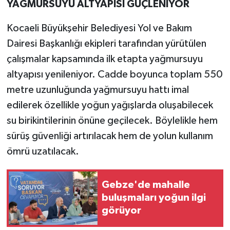
YAĞMURSUYU ALTYAPISI GÜÇLENİYOR
Kocaeli Büyükşehir Belediyesi Yol ve Bakım
Dairesi Başkanlığı ekipleri tarafından yürütülen
çalışmalar kapsamında ilk etapta yağmursuyu
altyapısı yenileniyor. Cadde boyunca toplam 550
metre uzunluğunda yağmursuyu hattı imal
edilerek özellikle yoğun yağışlarda oluşabilecek
su birikintilerinin önüne geçilecek. Böylelikle hem
sürüş güvenliği artırılacak hem de yolun kullanım
ömrü uzatılacak.
Gebze'de mahalle
buluşmaları yoğun ilgi
görüyor