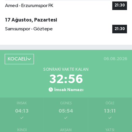
Amed - Erzurumspor FK
21:30
17 Ağustos, Pazartesi
Samsunspor - Göztepe
21:30
KOCAELİ
06.08.2026
SONRAKI VAKTE KALAN
32:55
İmsak Namazı
İMSAK
GÜNEŞ
ÖĞLE
04:13
05:54
13:11
İKINDI
AKŞAM
YATSI