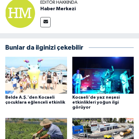
EDITÖR HAKKINDA
Haber Merkezi
Bunlar da ilginizi çekebilir
Belde A.Ş.'den Kocaeli
Kocaeli'de yaz neşesi
çocuklara eğlenceli etkinlik
etkinlikleri yoğun ilgi
görüyor