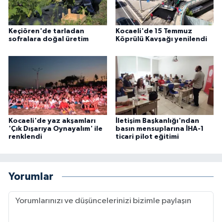
Keçiören'de tarladan
Kocaeli'de 15 Temmuz
sofralara doğal üretim
Köprülü Kavşağı yenilendi
Kocaeli'de yaz akşamları
İletişim Başkanlığı'ndan
'Çık Dışarıya Oynayalım' ile
basın mensuplarına İHA-1
renklendi
ticari pilot eğitimi
Yorumlar