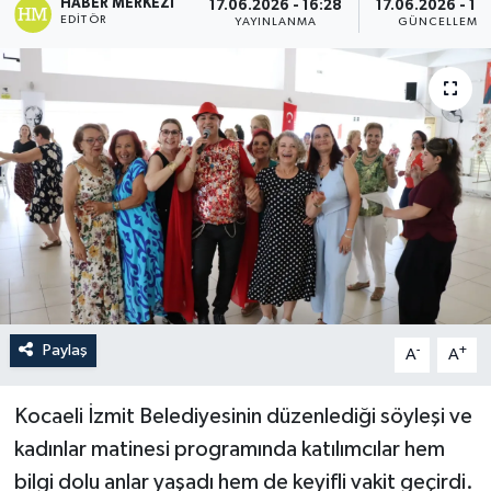
HABER MERKEZI
17.06.2026 - 16:28
17.06.2026 - 16
EDITÖR
YAYINLANMA
GÜNCELLEME
Paylaş
-
+
A
A
Kocaeli İzmit Belediyesinin düzenlediği söyleşi ve
kadınlar matinesi programında katılımcılar hem
bilgi dolu anlar yaşadı hem de keyifli vakit geçirdi.