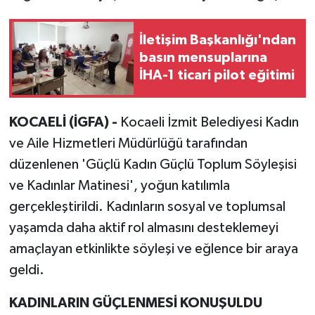
İletişim Başkanlığı'ndan
basın mensuplarına
İHA-1 ticari pilot eğitimi
KOCAELİ (İGFA) -
Kocaeli İzmit Belediyesi Kadın
ve Aile Hizmetleri Müdürlüğü tarafından
düzenlenen 'Güçlü Kadın Güçlü Toplum Söyleşisi
ve Kadınlar Matinesi', yoğun katılımla
gerçekleştirildi. Kadınların sosyal ve toplumsal
yaşamda daha aktif rol almasını desteklemeyi
amaçlayan etkinlikte söyleşi ve eğlence bir araya
geldi.
KADINLARIN GÜÇLENMESİ KONUŞULDU