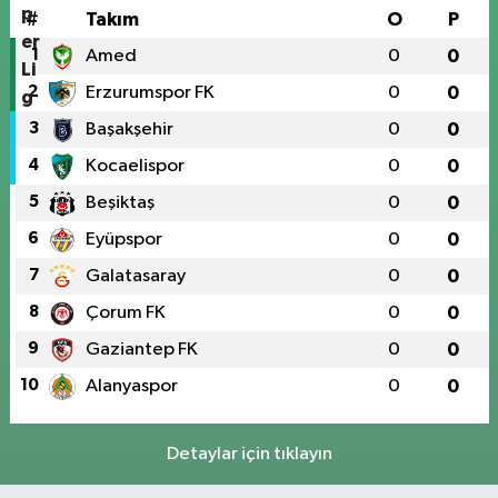
#
Takım
O
P
1
Amed
0
0
2
Erzurumspor FK
0
0
3
Başakşehir
0
0
4
Kocaelispor
0
0
5
Beşiktaş
0
0
6
Eyüpspor
0
0
7
Galatasaray
0
0
8
Çorum FK
0
0
9
Gaziantep FK
0
0
10
Alanyaspor
0
0
Detaylar için tıklayın