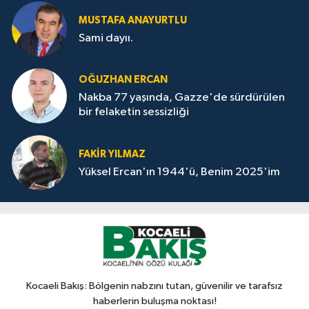
MUSTAFA ANAYURTLU
Sami dayıı.
OĞUZHAN ERCAN
Nakba 77 yaşında, Gazze'de sürdürülen
bir felaketin sessizliği
FAKİR YILMAZ
Yüksel Ercan'ın 1944'ü, Benim 2025'im
Kocaeli Bakış: Bölgenin nabzını tutan, güvenilir ve tarafsız
haberlerin buluşma noktası!