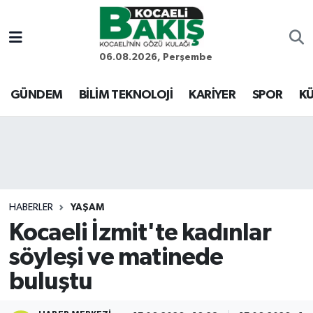
Kocaeli Nöbetçi Eczaneler
06.08.2026, Perşembe
Kocaeli Hava Durumu
GÜNDEM
BİLİM TEKNOLOJİ
KARİYER
SPOR
KÜ
Kocaeli Trafik Yoğunluk Haritası
Süper Lig Puan Durumu ve Fikstür
Tüm Manşetler
HABERLER
YAŞAM
Kocaeli İzmit'te kadınlar
Son Dakika Haberleri
söyleşi ve matinede
Haber Arşivi
buluştu