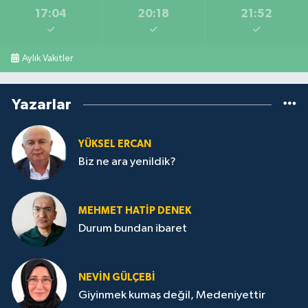
17:04
20:18
21:52
Aylık Vakitler
Yazarlar
YÜKSEL ERCAN
Biz ne ara yenildik?
MEHMET HATİP DENEK
Durum bundan ibaret
NEVİN GÜLÇEBİ
Giyinmek kumaş değil, Medeniyettir