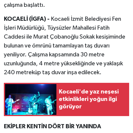
çalışma başlattı.
KOCAELİ (İGFA) -
Kocaeli İzmit Belediyesi Fen
İşleri Müdürlüğü, Tüysüzler Mahallesi Fatih
Caddesi ile Murat Çobanoğlu Sokak kesişiminde
bulunan ve ömrünü tamamlayan taş duvarı
yeniliyor. Çalışma kapsamında 30 metre
uzunluğunda, 4 metre yüksekliğinde ve yaklaşık
240 metreküp taş duvar inşa edilecek.
Kocaeli'de yaz neşesi
etkinlikleri yoğun ilgi
görüyor
EKİPLER KENTİN DÖRT BİR YANINDA