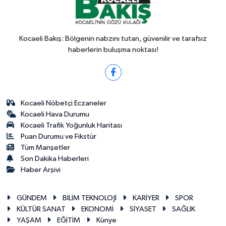
Kocaeli Bakış: Bölgenin nabzını tutan, güvenilir ve tarafsız
haberlerin buluşma noktası!
Kocaeli Nöbetçi Eczaneler
Kocaeli Hava Durumu
Kocaeli Trafik Yoğunluk Haritası
Puan Durumu ve Fikstür
Tüm Manşetler
Son Dakika Haberleri
Haber Arşivi
GÜNDEM
BİLİM TEKNOLOJİ
KARİYER
SPOR
KÜLTÜR SANAT
EKONOMİ
SİYASET
SAĞLIK
YAŞAM
EĞİTİM
Künye