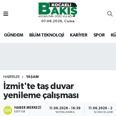
Kocaeli Nöbetçi Eczaneler
07.08.2026, Cuma
Kocaeli Hava Durumu
GÜNDEM
BİLİM TEKNOLOJİ
KARİYER
SPOR
KÜ
Kocaeli Trafik Yoğunluk Haritası
Süper Lig Puan Durumu ve Fikstür
Tüm Manşetler
HABERLER
YAŞAM
İzmit'te taş duvar
Son Dakika Haberleri
yenileme çalışması
Haber Arşivi
HABER MERKEZI
11.06.2026 - 16:39
11.06.2026 - 22
EDITÖR
YAYINLANMA
GÜNCELLEME