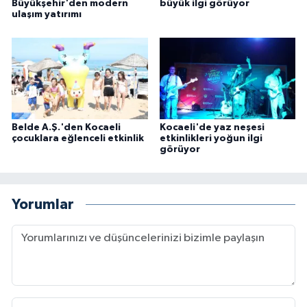
Büyükşehir'den modern
büyük ilgi görüyor
ulaşım yatırımı
Belde A.Ş.'den Kocaeli
Kocaeli'de yaz neşesi
çocuklara eğlenceli etkinlik
etkinlikleri yoğun ilgi
görüyor
Yorumlar