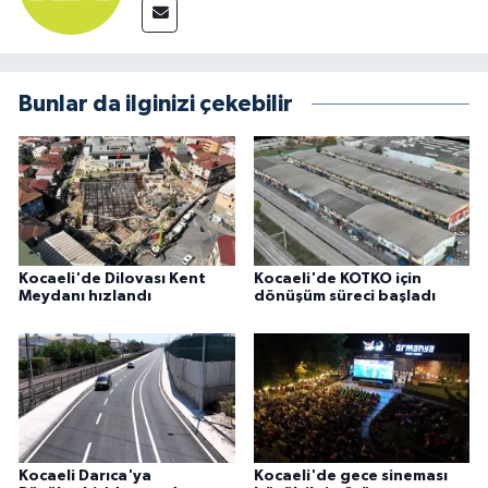
Bunlar da ilginizi çekebilir
Kocaeli'de Dilovası Kent
Kocaeli'de KOTKO için
Meydanı hızlandı
dönüşüm süreci başladı
Kocaeli Darıca'ya
Kocaeli'de gece sineması