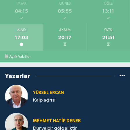
İMSAK
GÜNEŞ
ÖĞLE
04:15
05:55
13:11
İKINDI
AKŞAM
YATSI
17:03
20:17
21:51
Aylık Vakitler
Yazarlar
YÜKSEL ERCAN
Kalp ağrısı
MEHMET HATİP DENEK
Dünya bir gölgeliktir.